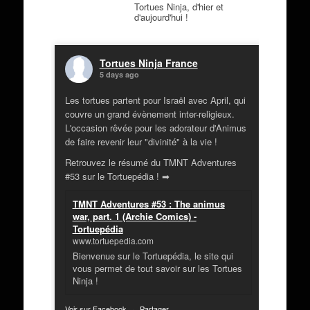
Tortues Ninja, d'hier et
d'aujourd'hui !
Tortues Ninja France
5 days ago
Les tortues partent pour Israël avec April, qui
couvre un grand évènement inter-religieux.
L'occasion rêvée pour les adorateur d'Animus
de faire revenir leur "divinité" à la vie !
Retrouvez le résumé du TMNT Adventures
#53 sur le Tortuepédia ! ➡
TMNT Adventures #53 : The animus
war, part. 1 (Archie Comics) -
Tortuepédia
www.tortuepedia.com
Bienvenue sur le Tortuepédia, le site qui
vous permet de tout savoir sur les Tortues
Ninja !
Voir sur Facebook
·
Partager