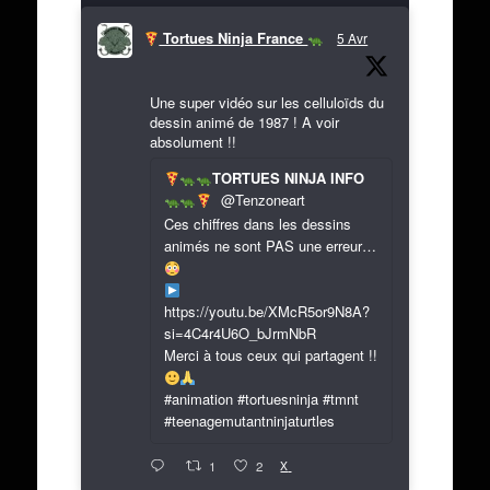
Tortues Ninja France
5 Avr
Une super vidéo sur les celluloïds du
dessin animé de 1987 ! A voir
absolument !!
TORTUES NINJA INFO
@Tenzoneart
Ces chiffres dans les dessins
animés ne sont PAS une erreur…
https://youtu.be/XMcR5or9N8A?
si=4C4r4U6O_bJrmNbR
Merci à tous ceux qui partagent !!
#animation #tortuesninja #tmnt
#teenagemutantninjaturtles
X
1
2