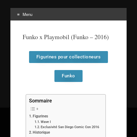
Menu
Tortuepédia
L'encyclopédie des Tortues Ninja !
Funko x Playmobil (Funko – 2016)
Figurines pour collectioneurs
Funko
Sommaire
Figurines
Wave I
Exclusivité San Diego Comic Con 2016
Historique