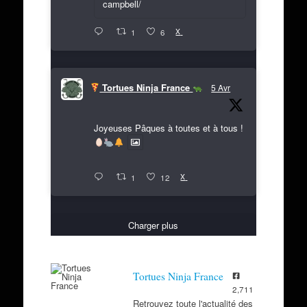
campbell/
X
1
6
Tortues Ninja France
5 Avr
Joyeuses Pâques à toutes et à tous !
X
1
12
Charger plus
Tortues Ninja France
2,711
Retrouvez toute l'actualité des