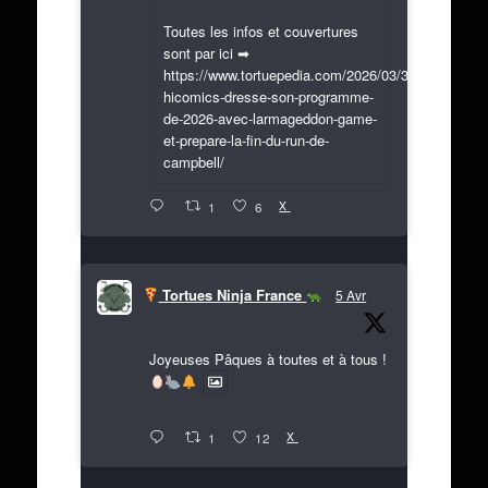
Toutes les infos et couvertures
sont par ici ➡
https://www.tortuepedia.com/2026/03/31/exclusif-
hicomics-dresse-son-programme-
de-2026-avec-larmageddon-game-
et-prepare-la-fin-du-run-de-
campbell/
X
1
6
Tortues Ninja France
5 Avr
Joyeuses Pâques à toutes et à tous !
X
1
12