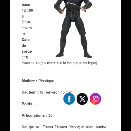
base
:
124,99
$
(110€
enviro
n)
Date
de
sortie
:
18
mars 2019 (15 mars sur la boutique en ligne)
Matière :
Plastique
Hauteur
: 18″ (environ 45 cm)
Poids
: –
Articulations
: 30
Sculpture
: Trevor Zammit (début) et Alex Heinke