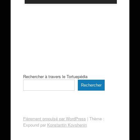
Rechercher à travers le Tortuepédia
Rechercher
Fièrement propulsé par WordPress
|
Thème :
Expound par
Konstantin Kovshenin