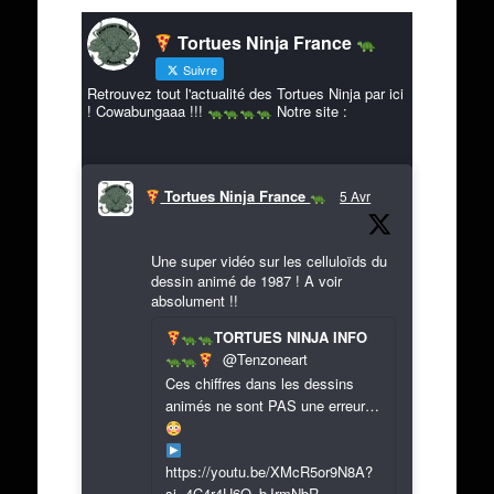
Tortues Ninja France
Suivre
Retrouvez tout l'actualité des Tortues Ninja par ici
! Cowabungaaa !!!
Notre site :
Tortues Ninja France
5 Avr
Une super vidéo sur les celluloïds du
dessin animé de 1987 ! A voir
absolument !!
TORTUES NINJA INFO
@Tenzoneart
Ces chiffres dans les dessins
animés ne sont PAS une erreur…
https://youtu.be/XMcR5or9N8A?
si=4C4r4U6O_bJrmNbR