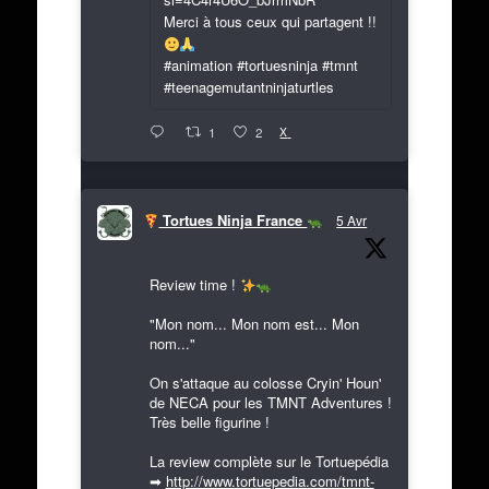
Merci à tous ceux qui partagent !!
#animation #tortuesninja #tmnt
#teenagemutantninjaturtles
X
1
2
Tortues Ninja France
5 Avr
Review time !
"Mon nom... Mon nom est... Mon
nom..."
On s'attaque au colosse Cryin' Houn'
de NECA pour les TMNT Adventures !
Très belle figurine !
La review complète sur le Tortuepédia
➡
http://www.tortuepedia.com/tmnt-