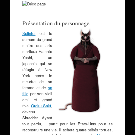
Présentation du personnage
Splinter
est le
surnom du grand
maitre des arts
martiaux Hamato
Yoshi, un
japonais qui se
réfugia à New
York après le
meurtre de sa
femme et de
sa
fille
par son vieil
ami et grand
rival
Oroku Saki
,
devenu
Shredder. Ayant
tout perdu, il partit pour les Etats-Unis pour se
reconstruire une vie. Il acheta quatre bébés tortues,