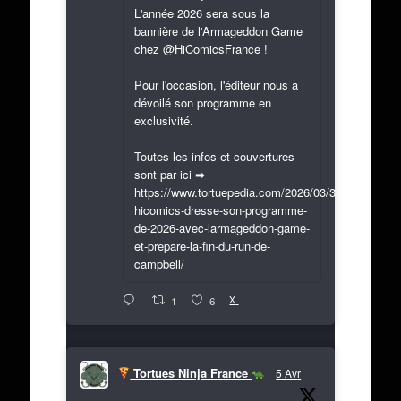
L'année 2026 sera sous la
bannière de l'Armageddon Game
chez @HiComicsFrance !
Pour l'occasion, l'éditeur nous a
dévoilé son programme en
exclusivité.
Toutes les infos et couvertures
sont par ici ➡
https://www.tortuepedia.com/2026/03/31/exclusif-
hicomics-dresse-son-programme-
de-2026-avec-larmageddon-game-
et-prepare-la-fin-du-run-de-
campbell/
X
1
6
Tortues Ninja France
5 Avr