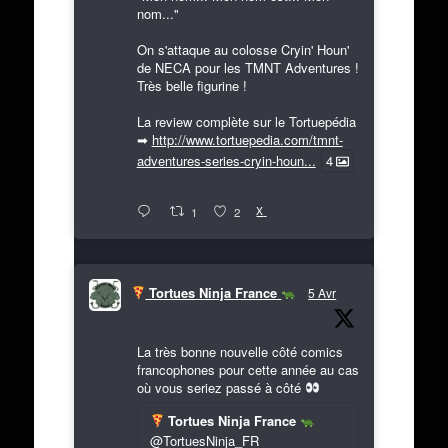
nom..."
On s'attaque au colosse Cryin' Houn'
de NECA pour les TMNT Adventures !
Très belle figurine !
La review complète sur le Tortuepédia
➡
http://www.tortuepedia.com/tmnt-
adventures-series-cryin-houn...
4
X
1
2
Tortues Ninja France
5 Avr
La très bonne nouvelle côté comics
francophones pour cette année au cas
où vous seriez passé à côté
Tortues Ninja France
@TortuesNinja_FR