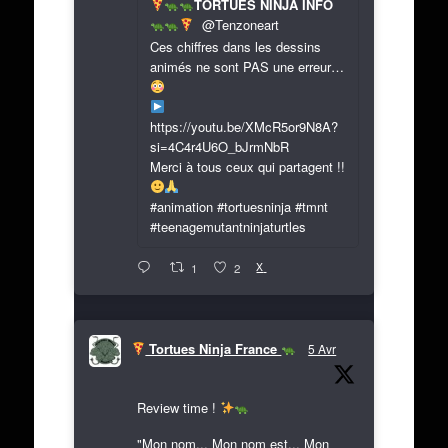
TORTUES NINJA INFO
@Tenzoneart
Ces chiffres dans les dessins
animés ne sont PAS une erreur…
https://youtu.be/XMcR5or9N8A?
si=4C4r4U6O_bJrmNbR
Merci à tous ceux qui partagent !!
#animation #tortuesninja #tmnt
#teenagemutantninjaturtles
X
1
2
Tortues Ninja France
5 Avr
Review time !
"Mon nom... Mon nom est... Mon