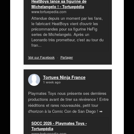
HeatBoys lance sa figurine de
Michelangelo ! - Tortuepédia
www.tortuepedia.com
Attendue depuis un moment par les fans,
le fabricant HeatBoys vient d'ouvrir les
précommandes pour sa figurine HeFig
series de Michelangelo. Après un
Leonardo très prometteur, c'est au tour du
fran...
Voir sur Facebook
·
Partager
Tortues Ninja France
1 week ago
Playmates Toys nous présente ses dernières
productions avant de tirer sa révérence ! Entre
rééditions et rares nouveautés, petit tour
d'horizon à la Comic Con de San Diego ! ➡
SDCC 2026 - Playmates Toys -
Tortuepédia
www.tortuepedia.com