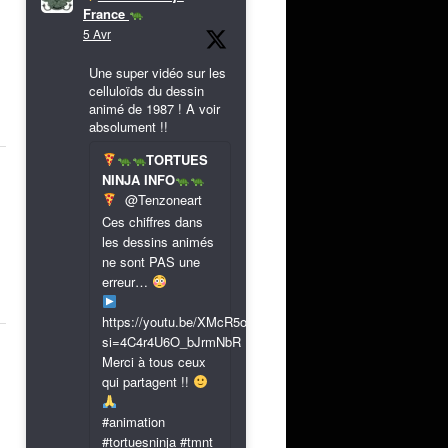
France
5 Avr
Une super vidéo sur les
celluloïds du dessin
animé de 1987 ! A voir
absolument !!
TORTUES
NINJA INFO
@Tenzoneart
Ces chiffres dans
les dessins animés
ne sont PAS une
erreur…
https://youtu.be/XMcR5or9N8A?
si=4C4r4U6O_bJrmNbR
Merci à tous ceux
qui partagent !!
#animation
#tortuesninja #tmnt