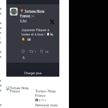
a
Tortues Ninja
ue
France
5 Avr
re
a
Joyeuses Pâques à
ux
toutes et à tous !
m.
es
it
1
12
de
X
Charger plus
x
 a
es
Tortues Ninja
France
2,711
e
Retrouvez toute