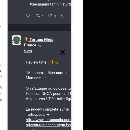
#teenagemutantninjaturtles
X
1
2
Tortues Ninja
France
5 Avr
Review time !
s
s
"Mon nom... Mon nom est...
n
Mon nom..."
jà
On s'attaque au colosse Cryin'
Houn' de NECA pour les TMNT
r
Adventures ! Très belle figurine !
te
La review complète sur le
Tortuepédia ➡
http://www.tortuepedia.com/tmnt-
adventures-series-cryin-houn...