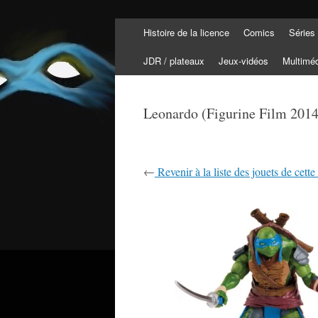
Aller
Histoire de la licence
Comics
Séries
au
Tortuepédia
contenu
L'encyclopédie des Tortues Ninja !
JDR / plateaux
Jeux-vidéos
Multimé
Leonardo (Figurine Film 2014
←
Revenir à la liste des jouets de cette