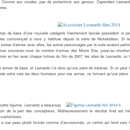
le. Comme aux coudes, pas de protections aux genoux. Cependant Leonard
ères.
Ninja de base d’une nouvelle catégorie fraichement lancée possèdent si pe
tes commençait à nous y habituer depuis la série de Nickelodeon. Si le
s sortes d’armes avec elles, les autres personnages par la suite avaient parfo
us souvenez-vous du nombre d’armes des Movie Star, jusqu’au shuriken
soires en lien avec chaque tortues du film de 2007, les ailes de Leonardo, ou 
rs armes de base, et Leonardo n’a donc qu’une paire de katanas. Si on peut 
de outre cela les deux fourreaux pour ses armes, ne formant qu’une pièce 
 cette figurine. Leonardo a beaucoup
oix de la part des concepteurs. Malheureusement le résultat final est trè
s customisers.
 a une peau plutôt foncée comme d’accoutumée, un ventre qui tend vers l