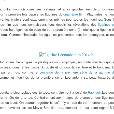
sa bulle, sont disposés ses katanas, et à sa gauche, ses deux fourreau
our la première fois depuis les figurines du
quatrième film
, Playmates ne nou
ère, les blisters sont exactement les mêmes pour toutes les figurines. Sous 
sis du film que nous connaissons tous depuis les révélations des
figurines 
n des huit figurines de base de cette première série (à noter que la figurine 
hoto). Comme d’habitude, les figurines présentées sont les prototypes, et n
lutôt bonne. Deux types de plastiques sont employés, un rigide pour le corps, 
pportées, comme les tissus du buste et du cou, la ceinture et le bandana. L
ce par un trou, comme le
Leonardo de la première série de la gamme d
omme les figurines de la première série, Leonardo a sa peau texturée d
bandana bleu typique des tortues, contrairement à celui de
Raphael
. Les deu
par la tête de la tortue. Contrairement aux images de promotion des figurine
on du jouet. On pourrait regretter ici qu’il n’y ait pas de vert montrant sa pe
me l’avaient fait les Movie Star de 1992, donnant un tout autre regard à l