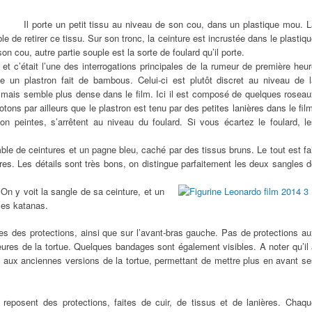
Il porte un petit
tissu au niveau de son cou, dans un plastique mou. L
ble de retirer ce tissu. Sur son tronc, la ceinture est incrustée dans le plastiq
son cou, autre partie souple est la sorte de foulard qu’il porte.
 c’était l’une des interrogations principales de la rumeur de première heu
e un plastron fait de bambous. Celui-ci est plutôt discret au niveau de l
e, mais semble plus dense dans le film. Ici il est composé de quelques rosea
otons par ailleurs que le plastron est tenu par des petites lanières dans le fil
 non peintes, s’arrêtent au niveau du foulard. Si vous écartez le foulard, l
ble de ceintures et un pagne bleu, caché par des tissus bruns. Le tout est fa
s. Les détails sont très bons, on distingue parfaitement les deux sangles 
On y voit la sangle de sa ceinture, et un
 ses katanas.
 des protections, ainsi que sur l’avant-bras gauche. Pas de protections au
ures de la tortue. Quelques bandages sont également visibles. A noter qu’il
t aux anciennes versions de la tortue, permettant de mettre plus en avant s
eposent des protections, faites de cuir, de tissus et de lanières. Chaqu