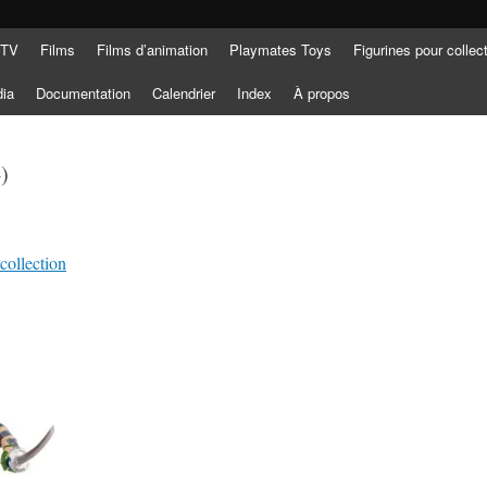
 TV
Films
Films d’animation
Playmates Toys
Figurines pour collec
dia
Documentation
Calendrier
Index
À propos
)
 collection