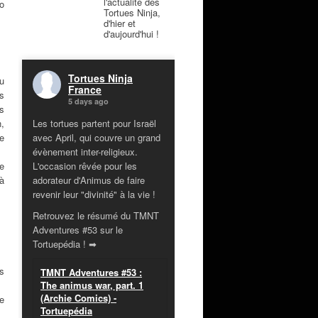
l'actualité des
o
Tortues Ninja,
d'hier et
d'aujourd'hui !
Tortues Ninja
u
France
s
5 days ago
is
,
Les tortues partent pour Israël
le
avec April, qui couvre un grand
évènement inter-religieux.
le
L'occasion rêvée pour les
à
adorateur d'Animus de faire
revenir leur "divinité" à la vie !
Retrouvez le résumé du TMNT
Adventures #53 sur le
Tortuepédia ! ➡
s
TMNT Adventures #53 :
The animus war, part. 1
(Archie Comics) -
e
Tortuepédia