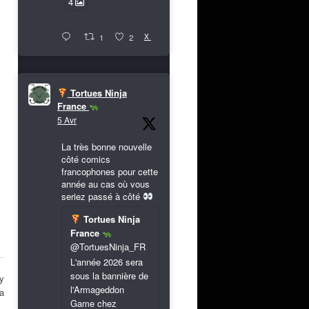
4
X
1
2
Tortues Ninja
France
5 Avr
La très bonne nouvelle
côté comics
francophones pour cette
année au cas où vous
seriez passé à côté
Tortues Ninja
France
@TortuesNinja_FR
L'année 2026 sera
sous la bannière de
 y
l'Armageddon
a
Game chez