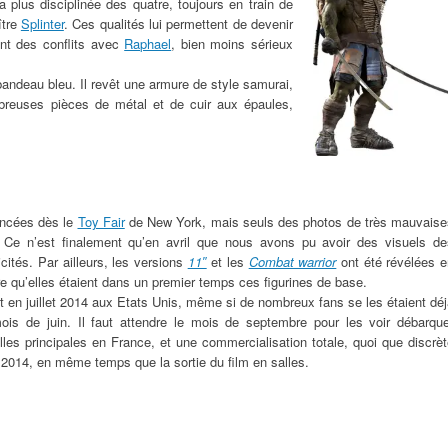
a plus disciplinée des quatre, toujours en train de
ître
Splinter
. Ces qualités lui permettent de devenir
ent des conflits avec
Raphael
, bien moins sérieux
 bandeau bleu. Il revêt une armure de style samurai,
reuses pièces de métal et de cuir aux épaules,
oncées dès le
Toy Fair
de New York, mais seuls des photos de très mauvaise
 Ce n’est finalement qu’en avril que nous avons pu avoir des visuels de
cités. Par ailleurs, les versions
11″
et les
Combat warrior
ont été révélées e
e qu’elles étaient dans un premier temps ces figurines de base.
t en juillet 2014 aux Etats Unis, même si de nombreux fans se les étaient dé
ois de juin. Il faut attendre le mois de septembre pour les voir débarque
es principales en France, et une commercialisation totale, quoi que discrè
2014, en même temps que la sortie du film en salles.