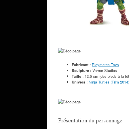
Fabricant :
Playmates Toys
Sculpture :
Varner Studios
Taille :
12,5 cm (des pieds à la tê
Univers :
Ninja Turtles (Film 2014
Présentation du personnage