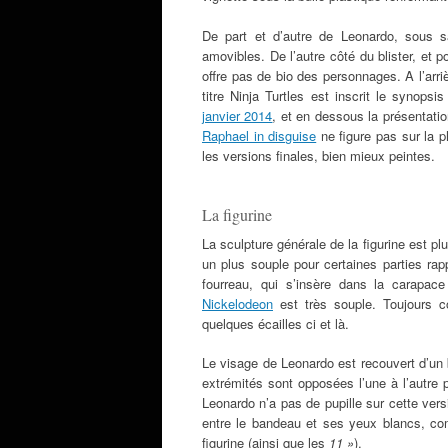
De part et d’autre de Leonardo, sous 
amovibles. De l’autre côté du blister, et p
offre pas de bio des personnages. A l’arri
titre Ninja Turtles est inscrit le synop
janvier 2014
, et en dessous la présentatio
Raphael in disguise
ne figure pas sur la p
les versions finales, bien mieux peintes.
La figurine
La sculpture générale de la figurine est p
un plus souple pour certaines parties ra
fourreau, qui s’insère dans la carapa
Nickelodeon
est très souple. Toujours c
quelques écailles ci et là.
Le visage de Leonardo est recouvert d’un 
extrémités sont opposées l’une à l’autre 
Leonardo n’a pas de pupille sur cette versi
entre le bandeau et ses yeux blancs, com
figurine (ainsi que les
11 »
).