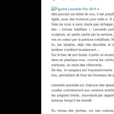
tête pouvant se retirer du cou, il est possi
rigide, avec des incisions pour celle-ci. A 
Cela ne vous a sans doute pas échappé, et
des « tortues habillées », Leonardo port
sculpture, en partie caché par la ceintur
mis en valeur par la peinture métallisée. N
Ici, les lanières, déjà très discrètes et
lanières s’arrêtent brutalement…
Sur le bas de son buste, il porte un ensem
dans du plastique mou, comme les ceinture
ceintures, du reste des vêtements.
De dos, la carapace est impressionnante. 
trou, permettant de fixer les fourreaux de
Leonardo possède sur chacune des épaules
coudes contrairement aux versions antérie
les poignets brisés, nouveauté par rappor
katanas lorsqu’il les brandit.
Au niveau des jambes, sur ses cuisses r