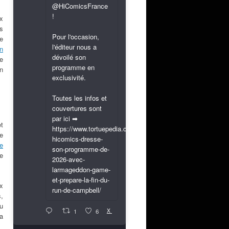
@HiComicsFrance
!
x
s
Pour l'occasion,
le
l'éditeur nous a
en
dévoilé son
de
programme en
on
exclusivité.
Toutes les infos et
couvertures sont
par ici ➡
et
https://www.tortuepedia.com/2026/03/31/exclusif-
e
hicomics-dresse-
e
son-programme-de-
e
2026-avec-
larmageddon-game-
et-prepare-la-fin-du-
x
run-de-campbell/
s,
au
X
1
6
a