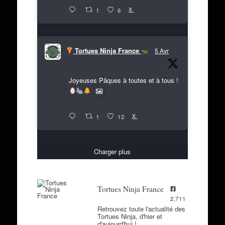
X
1
6
Tortues Ninja France
5 Avr
Joyeuses Pâques à toutes et à tous !
X
1
12
Charger plus
Tortues Ninja France
2,711
Retrouvez toute l'actualité des
Tortues Ninja, d'hier et
d'aujourd'hui !