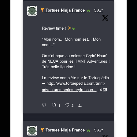
Tortues Ninja France
5 Avr
Review time !
"Mon nom... Mon nom est... Mon
nom..."
On s'attaque au colosse Cryin' Houn'
de NECA pour les TMNT Adventures !
Très belle figurine !
La review complète sur le Tortuepédia
➡
http://www.tortuepedia.com/tmnt-
adventures-series-cryin-houn...
4
X
1
2
Tortues Ninja France
5 Avr