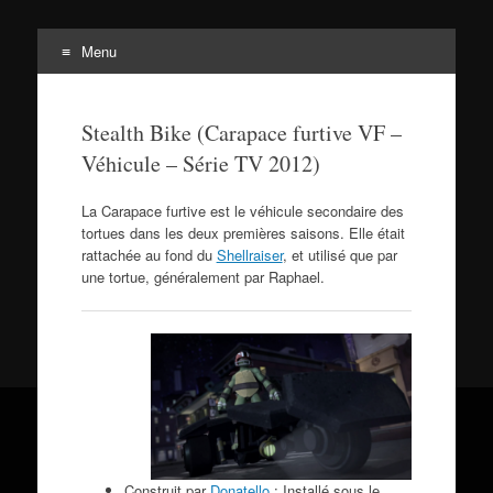
Menu
Tortuepédia
Aller
L'encyclopédie des Tortues Ninja !
au
Stealth Bike (Carapace furtive VF –
contenu
Véhicule – Série TV 2012)
La Carapace furtive est le véhicule secondaire des
tortues dans les deux premières saisons. Elle était
rattachée au fond du
Shellraiser
, et utilisé que par
une tortue, généralement par Raphael.
Construit par
Donatello
; Installé sous le