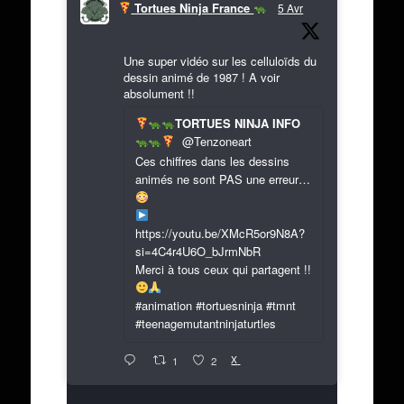
Tortues Ninja France
5 Avr
Une super vidéo sur les celluloïds du
dessin animé de 1987 ! A voir
absolument !!
TORTUES NINJA INFO
@Tenzoneart
Ces chiffres dans les dessins
animés ne sont PAS une erreur…
https://youtu.be/XMcR5or9N8A?
si=4C4r4U6O_bJrmNbR
Merci à tous ceux qui partagent !!
#animation #tortuesninja #tmnt
#teenagemutantninjaturtles
X
1
2