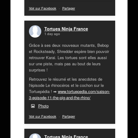
Voir sur Facebook
·
Partager
Tortues Ninja France
1 day ago
Grâce à ses deux nouveaux mutants, Bebop
et Rocksteady, Shredder espère bien pouvoir
retrouver Karai. Les tortues sont elles aussi
sur une piste, mais pas au bout de leurs
surprises !
Retrouvez le résumé et les anecdotes de
l'épisode Le rhinocéros et le cochon sur le
Tortuepédia ! ➡
www.tortuepedia.com/saison-
3-episode-11-the-pig-and-the-rhino/
Photo
Voir sur Facebook
·
Partager
Tortues Ninja France