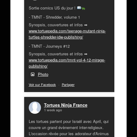
Sortie comics US du jour !
- TMNT - Shredder, volume 1
Synopsis, couvertures et infos ➡
www.tortuepedia.com/teenage-mutant-ninja-
turtles-shredder-idw-publishing/
- TMNT - Journeys #12
Synopsis, couvertures et infos ➡
www.tortuepedia.com/tmnt-vol-4-12-mirage-
publishing/
Photo
Voir sur Facebook
·
Partager
Tortues Ninja France
1 week ago
Les tortues partent pour Israël avec April, qui
couvre un grand évènement inter-religieux.
L'occasion rêvée pour les adorateur d'Animus