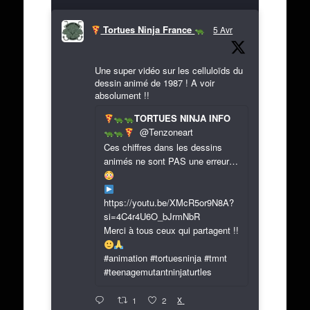
Tortues Ninja France
5 Avr
Une super vidéo sur les celluloïds du
dessin animé de 1987 ! A voir
absolument !!
TORTUES NINJA INFO
@Tenzoneart
Ces chiffres dans les dessins
animés ne sont PAS une erreur…
https://youtu.be/XMcR5or9N8A?
si=4C4r4U6O_bJrmNbR
Merci à tous ceux qui partagent !!
#animation #tortuesninja #tmnt
#teenagemutantninjaturtles
X
1
2