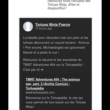
Retrouvez toute l'actualité des
Tortues Ninja, d'hier et
d'aujourd'hui !
Tortues Ninja France
11 hours ago
La bataille pour Jérusalem bat son plein et les
tortues découvrent un nouvel ennemi : Animus
! Pire encore, Michaelangelo est gravement
blessé et a perdu la vue !
Retrouvez le résumé et les anecdotes du
TMNT Adventures #54 sur le Tortuepédia !
C'est par ici ➡
TMNT Adventures #54 : The animus
war, part. 2 (Archie Comics) -
Tortuepédia
www.tortuepedia.com
Bienvenue sur le Tortuepédia, le site qui
vous permet de tout savoir sur les Tortues
Ninja !