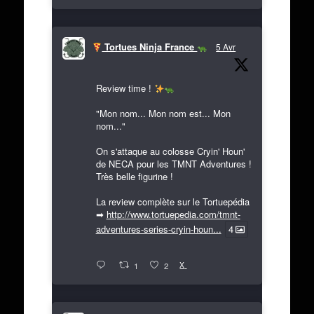
Tortues Ninja France
5 Avr
Review time !
"Mon nom... Mon nom est... Mon
nom..."
On s'attaque au colosse Cryin' Houn'
de NECA pour les TMNT Adventures !
Très belle figurine !
La review complète sur le Tortuepédia
➡
http://www.tortuepedia.com/tmnt-
adventures-series-cryin-houn...
4
X
1
2