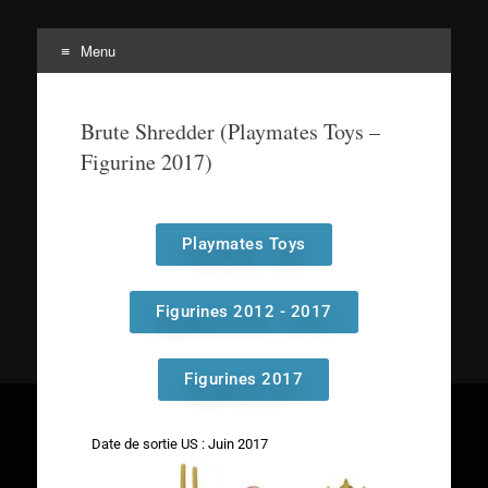
Menu
Tortuepédia
L'encyclopédie des Tortues Ninja !
Brute Shredder (Playmates Toys –
Figurine 2017)
Playmates Toys
Figurines 2012 - 2017
Figurines 2017
Date de sortie US : Juin 2017