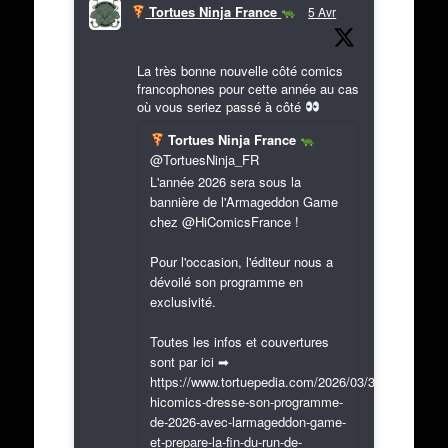
Tortues Ninja France
5 Avr
La très bonne nouvelle côté comics
francophones pour cette année au cas
où vous seriez passé à côté
Tortues Ninja France
@TortuesNinja_FR
L'année 2026 sera sous la
bannière de l'Armageddon Game
chez @HiComicsFrance !
Pour l'occasion, l'éditeur nous a
dévoilé son programme en
exclusivité.
Toutes les infos et couvertures
sont par ici ➡
https://www.tortuepedia.com/2026/03/31/exclusif-
hicomics-dresse-son-programme-
de-2026-avec-larmageddon-game-
et-prepare-la-fin-du-run-de-