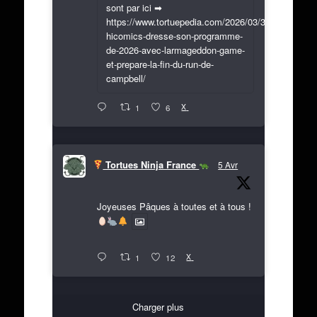
sont par ici ➡
https://www.tortuepedia.com/2026/03/31/exclusif-
hicomics-dresse-son-programme-
de-2026-avec-larmageddon-game-
et-prepare-la-fin-du-run-de-
campbell/
X
1
6
Tortues Ninja France
5 Avr
Joyeuses Pâques à toutes et à tous !
X
1
12
Charger plus