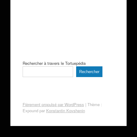
Rechercher à travers le Tortuepédia
Rechercher
Fièrement propulsé par WordPress
|
Thème :
Expound par
Konstantin Kovshenin