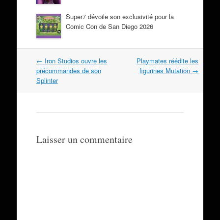
Super7 dévoile son exclusivité pour la
Comic Con de San Diego 2026
Navigation
←
Iron Studios ouvre les
Playmates réédite les
dans
précommandes de son
figurines Mutation
→
les
Splinter
articles
Laisser un commentaire