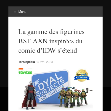
Menu
Tortuepédia
Aller
L'encyclopédie des Tortues Ninja !
au
La gamme des figurines
contenu
BST AXN inspirées du
comic d’IDW s’étend
Tortuepédia
/
4 avril 2023