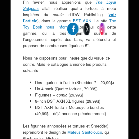
Fin février, nous apprenions que
The Loyal
Subjects
allait réaliser quatre tortues à moto
inspirées du
comic
d’IDW Publishing (
voir
l’article
), dans la gamme
BST AXN
. Le site
The
Toy Book nous informe
aujourd’hui que cette
gamme, qui a très largement suscité de
l’engouement auprès des fans, va s’étendre et
proposer de nombreuses figurines 5″.
Nous ne disposons pour l’heure que du visuel ci-
contre. Mais le catalogue annonce les produits
suivants
Des figurines à l’unité (Shredder ? – 20,99$)
Un 4-pack (Quatre tortues, 79,99$)
Figurines +
comic
(29,99$)
8-inch BST AXN XL figures (29,99$)
BST AXN Turtle + Motorcycle bundles
(49,99$ – déjà annoncé précédemment)
Les figurines annoncées (4 tortues et Shredder)
reprendront le design de
Mateus Santolouco
, qu
illustrera les blisters.