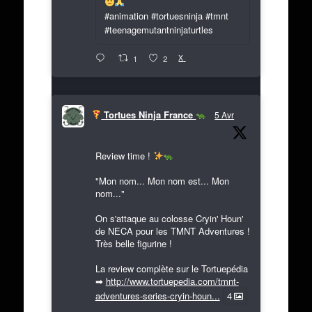
#animation #tortuesninja #tmnt
#teenagemutantninjaturtles
X
1
2
Tortues Ninja France
5 Avr
Review time !
"Mon nom... Mon nom est... Mon
nom..."
On s'attaque au colosse Cryin' Houn'
de NECA pour les TMNT Adventures !
Très belle figurine !
La review complète sur le Tortuepédia
➡
http://www.tortuepedia.com/tmnt-
adventures-series-cryin-houn...
4