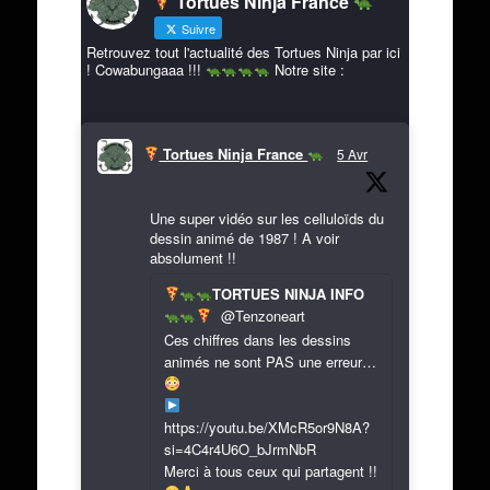
Tortues Ninja France
Suivre
Retrouvez tout l'actualité des Tortues Ninja par ici
! Cowabungaaa !!!
Notre site :
Tortues Ninja France
5 Avr
Une super vidéo sur les celluloïds du
dessin animé de 1987 ! A voir
absolument !!
TORTUES NINJA INFO
@Tenzoneart
Ces chiffres dans les dessins
animés ne sont PAS une erreur…
https://youtu.be/XMcR5or9N8A?
si=4C4r4U6O_bJrmNbR
Merci à tous ceux qui partagent !!