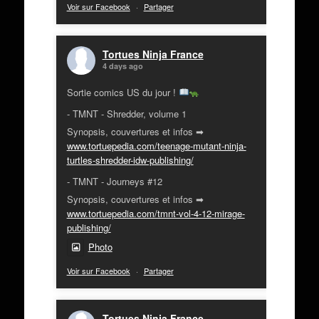
Voir sur Facebook
·
Partager
Tortues Ninja France
4 days ago
Sortie comics US du jour !
- TMNT - Shredder, volume 1
Synopsis, couvertures et infos ➡
www.tortuepedia.com/teenage-mutant-ninja-
turtles-shredder-idw-publishing/
- TMNT - Journeys #12
Synopsis, couvertures et infos ➡
www.tortuepedia.com/tmnt-vol-4-12-mirage-
publishing/
Photo
Voir sur Facebook
·
Partager
Tortues Ninja France