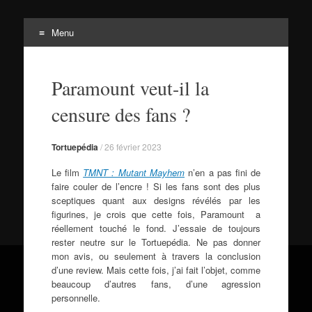
Menu
Tortuepédia
Aller
L'encyclopédie des Tortues Ninja !
au
Paramount veut-il la
contenu
censure des fans ?
Tortuepédia
/
26 février 2023
Le film
TMNT : Mutant Mayhem
n’en a pas fini de
faire couler de l’encre ! Si les fans sont des plus
sceptiques quant aux designs révélés par les
figurines, je crois que cette fois, Paramount a
réellement touché le fond. J’essaie de toujours
rester neutre sur le Tortuepédia. Ne pas donner
mon avis, ou seulement à travers la conclusion
d’une review. Mais cette fois, j’ai fait l’objet, comme
beaucoup d’autres fans, d’une agression
personnelle.