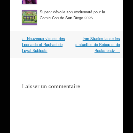
Super7 dévoile son exclusivité pour la
Comic Con de San Diego 2026
Navigation
←
Nouveaux visuels des
Iron Studios lance les
dans
Leonardo et Raphael de
statuettes de Bebop et de
les
Loyal Subjects
Rocksteady
→
articles
Laisser un commentaire