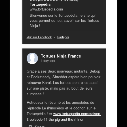
Tortuepédia
www.tortuepedia.com
Bienvenue sur le Tortuepédia, le site qui
vous permet de tout savoir sur les Tortues
Ninja !
Voir sur Facebook
·
Partager
Tortues Ninja France
1 day ago
Grâce à ses deux nouveaux mutants, Bebop
et Rocksteady, Shredder espère bien pouvoir
retrouver Karai. Les tortues sont elles aussi
sur une piste, mais pas au bout de leurs
surprises !
Retrouvez le résumé et les anecdotes de
l'épisode Le rhinocéros et le cochon sur le
Tortuepédia ! ➡
www.tortuepedia.com/saison-
3-episode-11-the-pig-and-the-rhino/
Photo