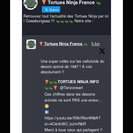
Tortues Ninja France
Suivre
Retrouvez tout l'actualité des Tortues Ninja par ici
! Cowabungaaa !!!
Notre site :
Tortues Ninja France
5 Avr
Une super vidéo sur les celluloïds du
dessin animé de 1987 ! A voir
absolument !!
TORTUES NINJA INFO
@Tenzoneart
Ces chiffres dans les dessins
animés ne sont PAS une erreur…
https://youtu.be/XMcR5or9N8A?
si=4C4r4U6O_bJrmNbR
Merci à tous ceux qui partagent !!