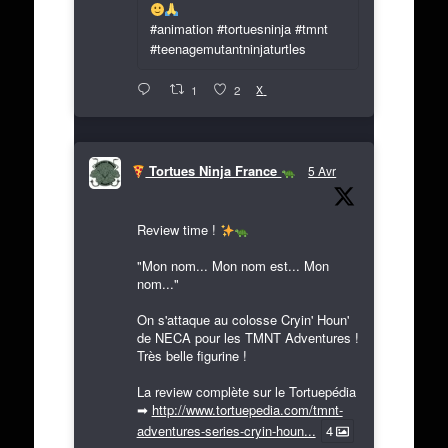
#animation #tortuesninja #tmnt
#teenagemutantninjaturtles
X
1
2
Tortues Ninja France
5 Avr
Review time !
"Mon nom... Mon nom est... Mon
nom..."
On s'attaque au colosse Cryin' Houn'
de NECA pour les TMNT Adventures !
Très belle figurine !
La review complète sur le Tortuepédia
➡
http://www.tortuepedia.com/tmnt-
adventures-series-cryin-houn...
4