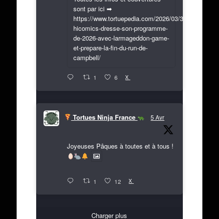
sont par ici ➡
https://www.tortuepedia.com/2026/03/31/exclusif-
hicomics-dresse-son-programme-
de-2026-avec-larmageddon-game-
et-prepare-la-fin-du-run-de-
campbell/
X
1
6
Tortues Ninja France
5 Avr
Joyeuses Pâques à toutes et à tous !
X
1
12
Charger plus