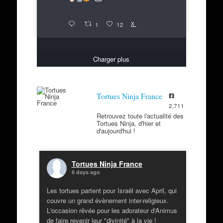
X
1
12
Charger plus
Tortues Ninja France
2,711
Retrouvez toute l'actualité des
Tortues Ninja, d'hier et
d'aujourd'hui !
Tortues Ninja France
6 days ago
Les tortues partent pour Israël avec April, qui
couvre un grand évènement inter-religieux.
L'occasion rêvée pour les adorateur d'Animus
de faire revenir leur "divinité" à la vie !