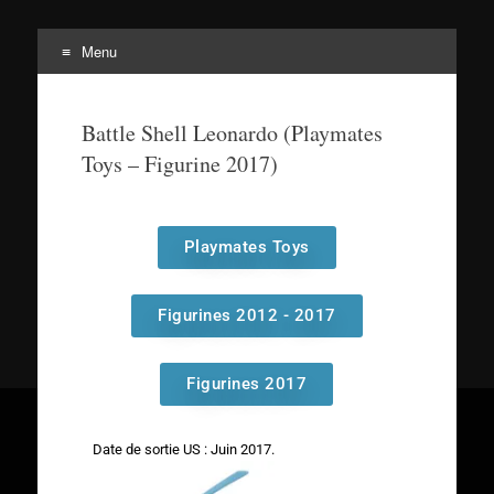
Menu
Tortuepédia
L'encyclopédie des Tortues Ninja !
Battle Shell Leonardo (Playmates
Toys – Figurine 2017)
Playmates Toys
Figurines 2012 - 2017
Figurines 2017
Date de sortie US : Juin 2017
.