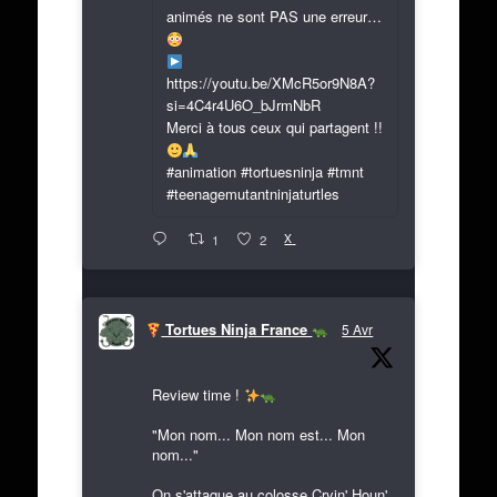
animés ne sont PAS une erreur…
https://youtu.be/XMcR5or9N8A?
si=4C4r4U6O_bJrmNbR
Merci à tous ceux qui partagent !!
#animation #tortuesninja #tmnt
#teenagemutantninjaturtles
X
1
2
Tortues Ninja France
5 Avr
Review time !
"Mon nom... Mon nom est... Mon
nom..."
On s'attaque au colosse Cryin' Houn'