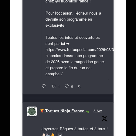
chez @HiComicsFrance !
Pour l'occasion, l'éditeur nous a
dévoilé son programme en
exclusivité.
Toutes les infos et couvertures
sont par ici ➡
https://www.tortuepedia.com/2026/03/31/exclusif-
hicomics-dresse-son-programme-
de-2026-avec-larmageddon-game-
et-prepare-la-fin-du-run-de-
campbell/
X
1
6
Tortues Ninja France
5 Avr
Joyeuses Pâques à toutes et à tous !