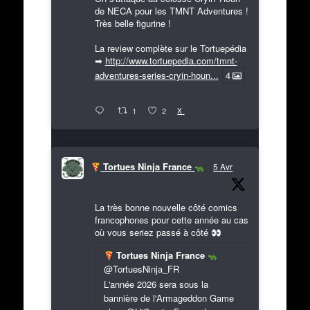
de NECA pour les TMNT Adventures !
Très belle figurine !
La review complète sur le Tortuepédia
➡
http://www.tortuepedia.com/tmnt-
adventures-series-cryin-houn...
4
X
1
2
Tortues Ninja France
5 Avr
La très bonne nouvelle côté comics
francophones pour cette année au cas
où vous seriez passé à côté
Tortues Ninja France
@TortuesNinja_FR
L'année 2026 sera sous la
bannière de l'Armageddon Game