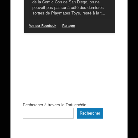
de la Comic Con de San Diego, on ne
pouvait pas passer à côté des dernières
sorties de Playmates Toys, resté à la t...
Voir sur Facebook
·
Partager
Rechercher à travers le Tortuepédia
Rechercher