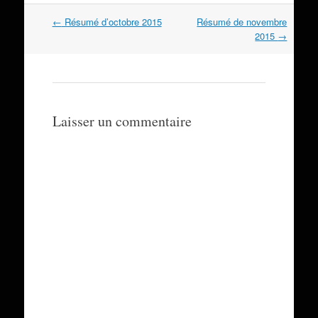
Navigation
←
Résumé d’octobre 2015
Résumé de novembre
dans
2015
→
les
articles
Laisser un commentaire