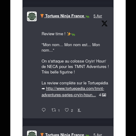
Tortues Ninja France
5 Avr
Review time !
"Mon nom... Mon nom est... Mon
nom..."
On s'attaque au colosse Cryin' Houn'
de NECA pour les TMNT Adventures !
Très belle figurine !
La review complète sur le Tortuepédia
➡
http://www.tortuepedia.com/tmnt-
adventures-series-cryin-houn...
4
X
1
2
Tortues Ninja France
5 Avr