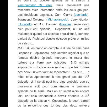
au cours du double épisode de la saison 2
Tremblement de vers
, mais réellement une
rencontre avec interaction entre les deux groupes.
Les doubleurs originaux, Cam Clarke (
Leonardo
),
Townsend Coleman (
Michaelangelo
), Barry Gordon
(
Donatello
) et Rob Paulsen (
Raphael
) reviendront
bien pour cet épisode. Cependant, nul ne sait
réellement quand cet épisode sera diffusé, certains
parlent de l’habituel double épisode prévu en milieu
de saison…
MAIS si l’on prend en compte la durée de l’arc dans
l’espace (13 épisodes), cela semble signifier que ce
fameux double épisode marquera le retour des
tortues sur Terre aux épisodes 12-13 (simple
supposition). Est-ce à ce moment que les tortues
des deux univers vont se rencontrer? Pas sûr… En
e
effet, nous approchons à très grand pas du 100
épisode, et il serait peut-être plus probable que ce
cross-over soit pour commémorer le centième
épisode de la série. Mais on en serait alors encore
e
loin, car cela reviendrait à devoir attendre le 22
épisode de la saison 4. Cependant, le court extrait
de la rencontre des tortues des deux univers