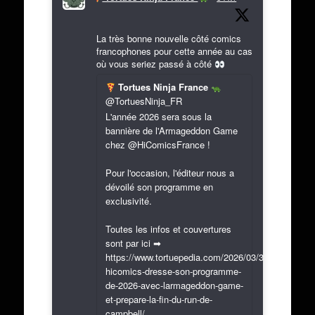
La très bonne nouvelle côté comics
francophones pour cette année au cas
où vous seriez passé à côté
Tortues Ninja France
@TortuesNinja_FR
L'année 2026 sera sous la
bannière de l'Armageddon Game
chez @HiComicsFrance !
Pour l'occasion, l'éditeur nous a
dévoilé son programme en
exclusivité.
Toutes les infos et couvertures
sont par ici ➡
https://www.tortuepedia.com/2026/03/31/exclusif-
hicomics-dresse-son-programme-
de-2026-avec-larmageddon-game-
et-prepare-la-fin-du-run-de-
campbell/