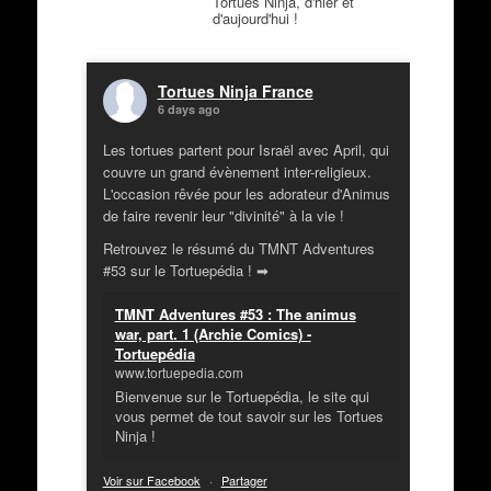
Tortues Ninja, d'hier et
d'aujourd'hui !
Tortues Ninja France
6 days ago
Les tortues partent pour Israël avec April, qui
couvre un grand évènement inter-religieux.
L'occasion rêvée pour les adorateur d'Animus
de faire revenir leur "divinité" à la vie !
Retrouvez le résumé du TMNT Adventures
#53 sur le Tortuepédia ! ➡
TMNT Adventures #53 : The animus
war, part. 1 (Archie Comics) -
Tortuepédia
www.tortuepedia.com
Bienvenue sur le Tortuepédia, le site qui
vous permet de tout savoir sur les Tortues
Ninja !
Voir sur Facebook
·
Partager