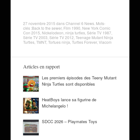
27 novembre 2015
dans
Channel 6 News
. Mots-
clés :
Back to the sewer
,
Film 1990
,
New York Comic
Con 2015
,
Nickelodeon
,
ninja turtles
,
Série TV 1987
,
Série TV 2003
,
Série TV 2012
,
Teenage Mutant Ninja
Turtles
,
TMNT
,
Tortues ninja
,
Turtles Forever
,
Viacom
Articles en rapport
Les premiers épisodes des Teeny Mutant
Ninja Turtles sont disponibles
HeatBoys lance sa figurine de
Michelangelo !
SDCC 2026 – Playmates Toys