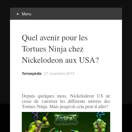
Menu
Tortuepédia
Aller
L'encyclopédie des Tortues Ninja !
au
Quel avenir pour les
contenu
Tortues Ninja chez
Nickelodeon aux USA?
Tortuepédia
/
27 novembre 2015
Depuis quelques mois, Nickelodeon US ne
cesse de valoriser les différents univers des
Tortues Ninja. Mais jusqu’où cela peut-il aller?