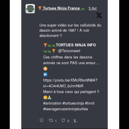
Tortues Ninja France
5 Avr
Une super vidéo sur les celluloïds du
dessin animé de 1987 ! A voir
absolument !!
TORTUES NINJA INFO
@Tenzoneart
Ces chiffres dans les dessins
animés ne sont PAS une erreur…
https://youtu.be/XMcR5or9N8A?
si=4C4r4U6O_bJrmNbR
Merci à tous ceux qui partagent !!
#animation #tortuesninja #tmnt
#teenagemutantninjaturtles
X
1
2