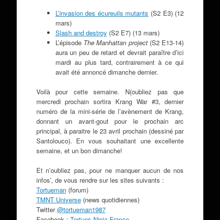
L’invasion des écureuils mutants
(S2 E3) (12
mars)
Slash and destroy
(S2 E7) (13 mars)
L’épisode
The Manhattan project
(S2 E13-14)
aura un peu de retard et devrait paraître d’ici
mardi au plus tard, contrairement à ce qui
avait été annoncé dimanche dernier.
Voilà pour cette semaine. N(oubliez pas que
mercredi prochain sortira Krang War #3, dernier
numéro de la mini-série de l’avènement de Krang,
donnant un avant-gout pour le prochain arc
principal, à paraitre le 23 avril prochain (dessiné par
Santolouco). En vous souhaitant une excellente
semaine, et un bon dimanche!
Et n’oubliez pas, pour ne manquer aucun de nos
infos’, de vous rendre sur les sites suivants :
Tortueman
(forum)
TMNT Universe
(news quotidiennes)
Twitter
@tortueman1987
Facebook :
Tortues Ninja France