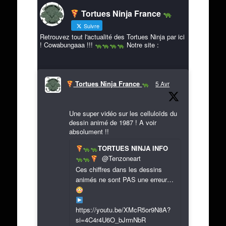
Tortues Ninja France
Suivre
Retrouvez tout l'actualité des Tortues Ninja par ici
! Cowabungaaa !!!
Notre site :
Tortues Ninja France
5 Avr
Une super vidéo sur les celluloïds du
dessin animé de 1987 ! A voir
absolument !!
TORTUES NINJA INFO
@Tenzoneart
Ces chiffres dans les dessins
animés ne sont PAS une erreur…
https://youtu.be/XMcR5or9N8A?
si=4C4r4U6O_bJrmNbR