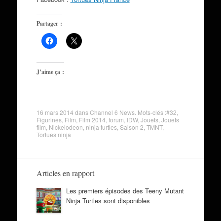
Partager :
J’aime ça :
16 mars 2014
dans
Channel 6 News
. Mots-clés :
#32
,
Figurines
,
Film
,
Film 2014
,
forum
,
IDW
,
Jouets
,
Jouets
film
,
Nickelodeon
,
ninja turtles
,
Saison 2
,
TMNT
,
Tortues ninja
Articles en rapport
Les premiers épisodes des Teeny Mutant
Ninja Turtles sont disponibles