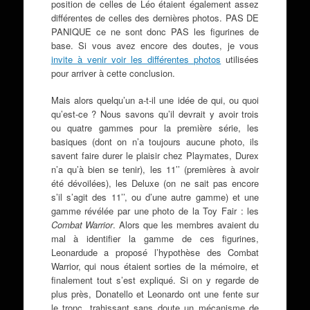
position de celles de Léo étaient également assez
différentes de celles des dernières photos. PAS DE
PANIQUE ce ne sont donc PAS les figurines de
base. Si vous avez encore des doutes, je vous
invite à venir voir les différentes photos
utilisées
pour arriver à cette conclusion.
Mais alors quelqu’un a-t-il une idée de qui, ou quoi
qu’est-ce ? Nous savons qu’il devrait y avoir trois
ou quatre gammes pour la première série, les
basiques (dont on n’a toujours aucune photo, ils
savent faire durer le plaisir chez Playmates, Durex
n’a qu’à bien se tenir), les 11’’ (premières à avoir
été dévoilées), les Deluxe (on ne sait pas encore
s’il s’agit des 11’’, ou d’une autre gamme) et une
gamme révélée par une photo de la Toy Fair : les
Combat Warrior
. Alors que les membres avaient du
mal à identifier la gamme de ces figurines,
Leonardude a proposé l’hypothèse des Combat
Warrior, qui nous étaient sorties de la mémoire, et
finalement tout s’est expliqué. Si on y regarde de
plus près, Donatello et Leonardo ont une fente sur
le tronc, trahissant sans doute un mécanisme de