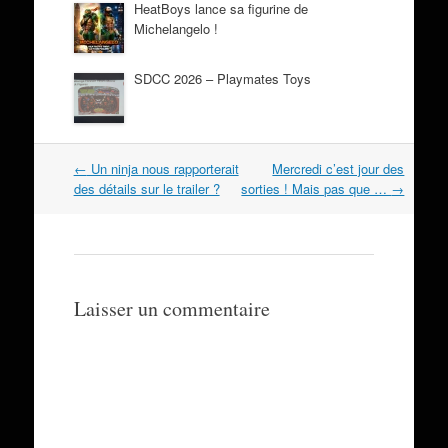
HeatBoys lance sa figurine de
Michelangelo !
SDCC 2026 – Playmates Toys
Navigation
←
Un ninja nous rapporterait
Mercredi c’est jour des
dans
des détails sur le trailer ?
sorties ! Mais pas que …
→
les
articles
Laisser un commentaire