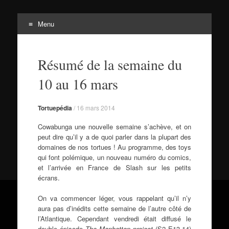
Menu
Tortuepédia
Aller
L'encyclopédie des Tortues Ninja !
au
Résumé de la semaine du
contenu
10 au 16 mars
Tortuepédia
/
16 mars 2014
Cowabunga une nouvelle semaine s’achève, et on
peut dire qu’il y a de quoi parler dans la plupart des
domaines de nos tortues ! Au programme, des toys
qui font polémique, un nouveau numéro du comics,
et l’arrivée en France de Slash sur les petits
écrans.
On va commencer léger, vous rappelant qu’il n’y
aura pas d’inédits cette semaine de l’autre côté de
l’Atlantique. Cependant vendredi était diffusé le
double épisode
The Manhattan project
(S2 E13-14)