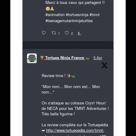
Merci à tous ceux qui partagent !!
#animation #tortuesninja #tmnt
#teenagemutantninjaturtles
X
1
2
Tortues Ninja France
5 Avr
Review time !
"Mon nom... Mon nom est... Mon
nom..."
On s'attaque au colosse Cryin' Houn'
de NECA pour les TMNT Adventures !
Très belle figurine !
La review complète sur le Tortuepédia
➡
http://www.tortuepedia.com/tmnt-