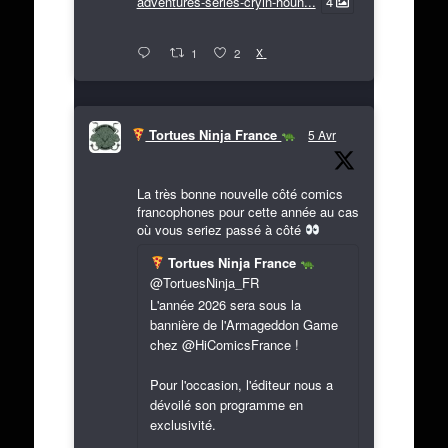
adventures-series-cryin-houn...
4
X
1
2
Tortues Ninja France
5 Avr
La très bonne nouvelle côté comics
francophones pour cette année au cas
où vous seriez passé à côté
Tortues Ninja France
@TortuesNinja_FR
L'année 2026 sera sous la
bannière de l'Armageddon Game
chez @HiComicsFrance !
Pour l'occasion, l'éditeur nous a
dévoilé son programme en
exclusivité.