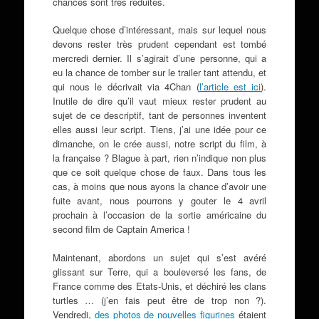
chances sont très réduites.
Quelque chose d’intéressant, mais sur lequel nous
devons rester très prudent cependant est tombé
mercredi dernier. Il s’agirait d’une personne, qui a
eu la chance de tomber sur le trailer tant attendu, et
qui nous le décrivait via 4Chan (
l’article est ici
).
Inutile de dire qu’il vaut mieux rester prudent au
sujet de ce descriptif, tant de personnes inventent
elles aussi leur script. Tiens, j’ai une idée pour ce
dimanche, on le crée aussi, notre script du film, à
la française ? Blague à part, rien n’indique non plus
que ce soit quelque chose de faux. Dans tous les
cas, à moins que nous ayons la chance d’avoir une
fuite avant, nous pourrons y gouter le 4 avril
prochain à l’occasion de la sortie américaine du
second film de Captain America !
Maintenant, abordons un sujet qui s’est avéré
glissant sur Terre, qui a bouleversé les fans, de
France comme des Etats-Unis, et déchiré les clans
turtles … (j’en fais peut être de trop non ?).
Vendredi,
des photos de nouvelles figurines
étaient