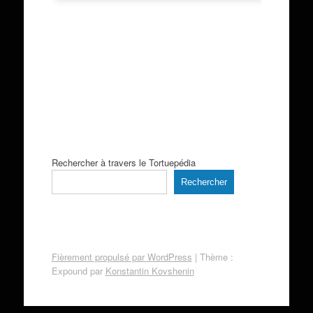
Rechercher à travers le Tortuepédia
Rechercher
Fièrement propulsé par WordPress
|
Thème :
Expound par
Konstantin Kovshenin