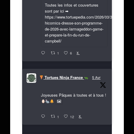
Toutes les infos et couvertures
sont par ici ➡
https://www.tortuepedia.com/2026/03/31/exclusif-
hicomics-dresse-son-programme-
de-2026-avec-larmageddon-game-
et-prepare-la-fin-du-run-de-
campbell/
X
1
6
Tortues Ninja France
5 Avr
Joyeuses Pâques à toutes et à tous !
X
1
12