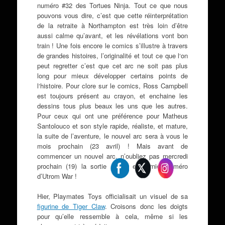
numéro #32 des Tortues Ninja. Tout ce que nous
pouvons vous dire, c’est que cette réinterprétation
de la retraite à Northampton est très loin d’être
aussi calme qu’avant, et les révélations vont bon
train ! Une fois encore le comics s’illustre à travers
de grandes histoires, l’originalité et tout ce que l‘on
peut regretter c’est que cet arc ne soit pas plus
long pour mieux développer certains points de
l‘histoire. Pour clore sur le comics, Ross Campbell
est toujours présent au crayon, et enchaine les
dessins tous plus beaux les uns que les autres.
Pour ceux qui ont une préférence pour Matheus
Santolouco et son style rapide, réaliste, et mature,
la suite de l’aventure, le nouvel arc sera à vous le
mois prochain (23 avril) ! Mais avant de
commencer un nouvel arc, n’oubliez pas mercredi
e
prochain (19) la sortie du 3
et dernier numéro
d’Utrom War !
Hier, Playmates Toys officialisait un visuel de sa
figurine de Tiger Claw
. Croisons donc les doigts
pour qu’elle ressemble à cela, même si les