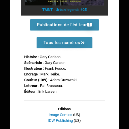
TMNT : Urban legends #25
Publications de l'éditeur
Tous les numéros
Histoire
: Gary Carlson.
Scénariste
: Gary Carlson.
Illustrateur
: Frank Fosco.
Encrage
: Mark Heike.
Couleur (IDW)
: Adam Guzowski.
Lettreur
: Pat Brosseau.
Éditeur
: Erik Larsen.
Éditions
Image Comics
(US)
IDW Publishing
(US)