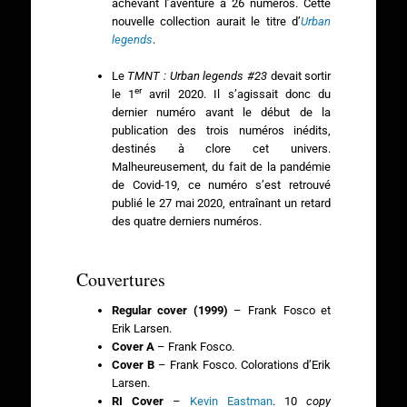
achevant l’aventure à 26 numéros. Cette
nouvelle collection aurait le titre d’
Urban
legends
.
Le
TMNT : Urban legends #23
devait sortir
er
le 1
avril 2020. Il s’agissait donc du
dernier numéro avant le début de la
publication des trois numéros inédits,
destinés à clore cet univers.
Malheureusement, du fait de la pandémie
de Covid-19, ce numéro s’est retrouvé
publié le 27 mai 2020, entraînant un retard
des quatre derniers numéros.
Couvertures
Regular cover (1999)
– Frank Fosco et
Erik Larsen.
Cover A
– Frank Fosco.
Cover B
– Frank Fosco. Colorations d’Erik
Larsen.
RI Cover
–
Kevin Eastman
. 10
copy