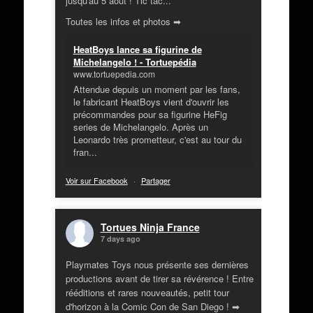
jusqu'au 5 août ! Tic tac...
Toutes les infos et photos ➡
HeatBoys lance sa figurine de
Michelangelo ! - Tortuepédia
www.tortuepedia.com
Attendue depuis un moment par les fans,
le fabricant HeatBoys vient d'ouvrir les
précommandes pour sa figurine HeFig
series de Michelangelo. Après un
Leonardo très prometteur, c'est au tour du
fran...
Voir sur Facebook
·
Partager
Tortues Ninja France
7 days ago
Playmates Toys nous présente ses dernières
productions avant de tirer sa révérence ! Entre
rééditions et rares nouveautés, petit tour
d'horizon à la Comic Con de San Diego ! ➡