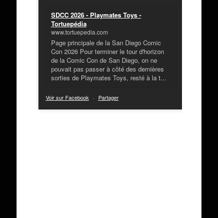
SDCC 2026 - Playmates Toys -
Tortuepédia
www.tortuepedia.com
Page principale de la San Diego Comic
Con 2026 Pour terminer le tour d'horizon
de la Comic Con de San Diego, on ne
pouvait pas passer à côté des dernières
sorties de Playmates Toys, resté à la t...
Voir sur Facebook
·
Partager