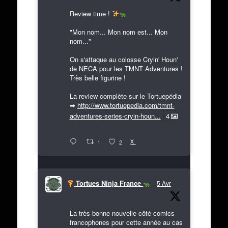
Review time !
"Mon nom... Mon nom est... Mon
nom..."
On s'attaque au colosse Cryin' Houn'
de NECA pour les TMNT Adventures !
Très belle figurine !
La review complète sur le Tortuepédia
➡
http://www.tortuepedia.com/tmnt-
adventures-series-cryin-houn...
4
X
1
2
Tortues Ninja France
5 Avr
La très bonne nouvelle côté comics
francophones pour cette année au cas