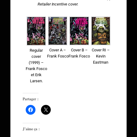
Retailer Incentive cover.
Cover A –
Cover B –
Cover RI –
Regular
Frank Fosco
Frank Fosco
Kevin
cover
Eastman
(1999) –
Frank Fosco
et Erik
Larsen.
Partager :
J’aime ça :