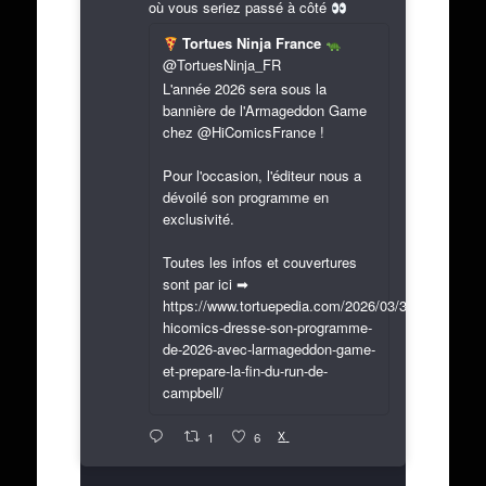
où vous seriez passé à côté
Tortues Ninja France
@TortuesNinja_FR
L'année 2026 sera sous la
bannière de l'Armageddon Game
chez @HiComicsFrance !
Pour l'occasion, l'éditeur nous a
dévoilé son programme en
exclusivité.
Toutes les infos et couvertures
sont par ici ➡
https://www.tortuepedia.com/2026/03/31/exclusif-
hicomics-dresse-son-programme-
de-2026-avec-larmageddon-game-
et-prepare-la-fin-du-run-de-
campbell/
X
1
6