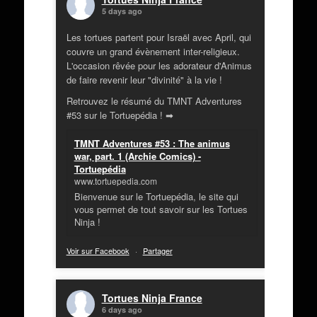
5 days ago
Les tortues partent pour Israël avec April, qui
couvre un grand évènement inter-religieux.
L'occasion rêvée pour les adorateur d'Animus
de faire revenir leur "divinité" à la vie !
Retrouvez le résumé du TMNT Adventures
#53 sur le Tortuepédia ! ➡
TMNT Adventures #53 : The animus
war, part. 1 (Archie Comics) -
Tortuepédia
www.tortuepedia.com
Bienvenue sur le Tortuepédia, le site qui
vous permet de tout savoir sur les Tortues
Ninja !
Voir sur Facebook
·
Partager
Tortues Ninja France
6 days ago