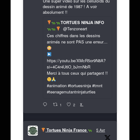
Une super vidéo sur les celluloïds du
dessin animé de 1987 ! A voir
absolument !!
TORTUES NINJA INFO
@Tenzoneart
Ces chiffres dans les dessins
animés ne sont PAS une erreur…
https://youtu.be/XMcR5or9N8A?
si=4C4r4U6O_bJrmNbR
Merci à tous ceux qui partagent !!
#animation #tortuesninja #tmnt
#teenagemutantninjaturtles
X
1
2
Tortues Ninja France
5 Avr