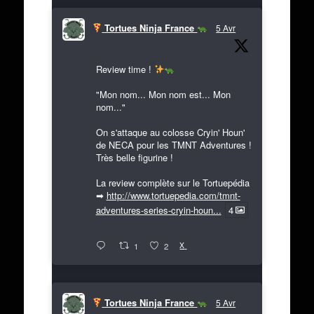
Tortues Ninja France
5 Avr
Review time !
"Mon nom... Mon nom est... Mon
nom..."
On s'attaque au colosse Cryin' Houn'
de NECA pour les TMNT Adventures !
Très belle figurine !
La review complète sur le Tortuepédia
➡
http://www.tortuepedia.com/tmnt-
adventures-series-cryin-houn...
4
X
1
2
Tortues Ninja France
5 Avr