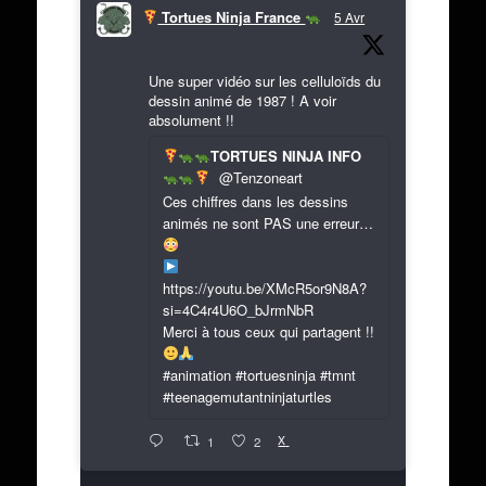
Tortues Ninja France
5 Avr
Une super vidéo sur les celluloïds du
dessin animé de 1987 ! A voir
absolument !!
TORTUES NINJA INFO
@Tenzoneart
Ces chiffres dans les dessins
animés ne sont PAS une erreur…
https://youtu.be/XMcR5or9N8A?
si=4C4r4U6O_bJrmNbR
Merci à tous ceux qui partagent !!
#animation #tortuesninja #tmnt
#teenagemutantninjaturtles
X
1
2