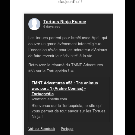
d'aujourd'hui !
Tortues Ninja France
6 days ago
Les tortues partent pour Israël avec April, qui
couvre un grand évènement inter-religieux.
L'occasion rêvée pour les adorateur d'Animus
de faire revenir leur "divinité" à la vie !
Retrouvez le résumé du TMNT Adventures
#53 sur le Tortuepédia ! ➡
TMNT Adventures #53 : The animus
war, part. 1 (Archie Comics) -
Tortuepédia
www.tortuepedia.com
Bienvenue sur le Tortuepédia, le site qui
vous permet de tout savoir sur les Tortues
Ninja !
Voir sur Facebook
·
Partager