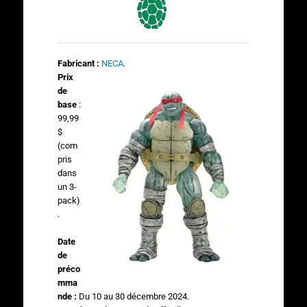
Fabricant :
NECA
.
Prix
de
base
:
99,99
$
(com
pris
dans
un 3-
pack)
.
Date
de
préco
mma
nde :
Du 10 au 30 décembre 2024.