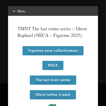
Menu
Tortuepédia
L'encyclopédie des Tortues Ninja !
TMNT The last ronin series – Ghost
Raphael (NECA – Figurine 2025)
Figurines pour collectioneurs
NECA
The last ronin series
Ghost turtles 3-pack