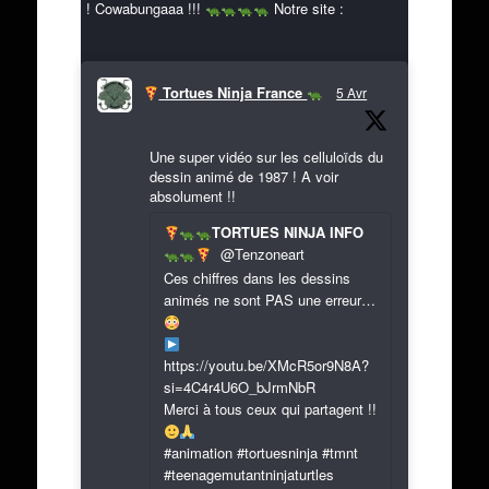
! Cowabungaaa !!!
Notre site :
Tortues Ninja France
5 Avr
Une super vidéo sur les celluloïds du
dessin animé de 1987 ! A voir
absolument !!
TORTUES NINJA INFO
@Tenzoneart
Ces chiffres dans les dessins
animés ne sont PAS une erreur…
https://youtu.be/XMcR5or9N8A?
si=4C4r4U6O_bJrmNbR
Merci à tous ceux qui partagent !!
#animation #tortuesninja #tmnt
#teenagemutantninjaturtles