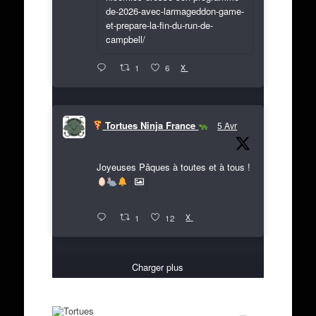
de-2026-avec-larmageddon-game-
et-prepare-la-fin-du-run-de-
campbell/
X
1
6
Tortues Ninja France
5 Avr
Joyeuses Pâques à toutes et à tous !
X
1
12
Charger plus