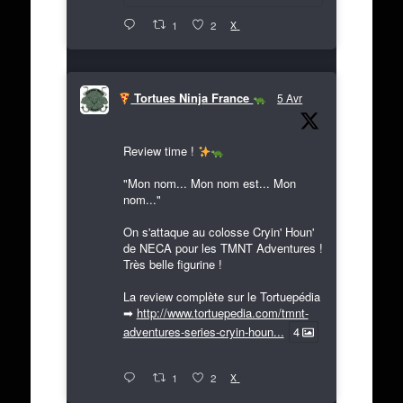
X
1
2
Tortues Ninja France
5 Avr
Review time !
"Mon nom... Mon nom est... Mon
nom..."
On s'attaque au colosse Cryin' Houn'
de NECA pour les TMNT Adventures !
Très belle figurine !
La review complète sur le Tortuepédia
➡
http://www.tortuepedia.com/tmnt-
adventures-series-cryin-houn...
4
X
1
2