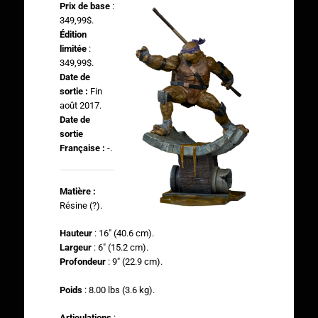
Prix de base
:
349,99$.
Édition
limitée
:
349,99$.
Date de
sortie :
Fin
août 2017.
Date de
sortie
Française :
-.
Matière :
Résine (?).
Hauteur
: 16″ (40.6 cm).
Largeur
: 6″ (15.2 cm).
Profondeur
: 9″ (22.9 cm).
Poids
: 8.00 lbs (3.6 kg).
Articulations
: -.