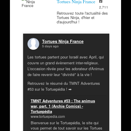
Tortues Ninja France
2,711
Retrouvez toute l'actualité des
Tortues Ninja, d'hier et
d'aujourd'hui !
Tortues Ninja France
5 days ago
Les tortues partent pour Israël avec April, qui
couvre un grand évènement inter-religieux.
L'occasion rêvée pour les adorateur d'Animus
de faire revenir leur "divinité" à la vie !
Retrouvez le résumé du TMNT Adventures
#53 sur le Tortuepédia ! ➡
TMNT Adventures #53 : The animus
war, part. 1 (Archie Comics) -
Tortuepédia
www.tortuepedia.com
Bienvenue sur le Tortuepédia, le site qui
vous permet de tout savoir sur les Tortues