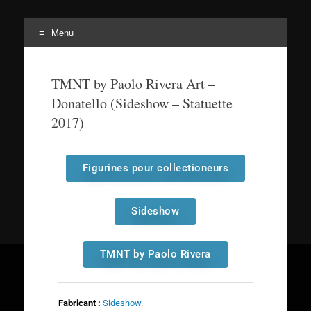
Menu
Tortuepédia
L'encyclopédie des Tortues Ninja !
TMNT by Paolo Rivera Art –
Donatello (Sideshow – Statuette
2017)
Figurines pour collectioneurs
Sideshow
TMNT by Paolo Rivera
Fabricant :
Sideshow
.