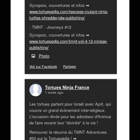
Synopsis, couvertures et infos ➡
www.tortuepedia.com/teenage-mutant-ninja-
turtles-shredder-idw-publishing/
- TMNT - Journeys #12
Synopsis, couvertures et infos ➡
www.tortuepedia.com/tmnt-vol-4-12-mirage-
publishing/
Photo
Voir sur Facebook
·
Partager
Tortues Ninja France
1 week ago
Les tortues partent pour Israël avec April, qui
couvre un grand évènement inter-religieux.
L'occasion rêvée pour les adorateur d'Animus
de faire revenir leur "divinité" à la vie !
Retrouvez le résumé du TMNT Adventures
#53 sur le Tortuepédia ! ➡