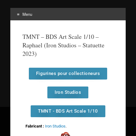
Menu
Tortuepédia
L'encyclopédie des Tortues Ninja !
TMNT – BDS Art Scale 1/10 –
Raphael (Iron Studios – Statuette
2023)
Figurines pour collectioneurs
Iron Studios
TMNT - BDS Art Scale 1/10
Fabricant :
Iron Studios
.