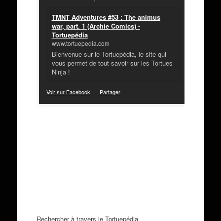
TMNT Adventures #53 : The animus
war, part. 1 (Archie Comics) -
Tortuepédia
www.tortuepedia.com
Bienvenue sur le Tortuepédia, le site qui
vous permet de tout savoir sur les Tortues
Ninja !
Voir sur Facebook
·
Partager
Rechercher à travers le Tortuepédia