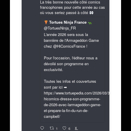
La très bonne nouvelle côté comics
francophones pour cette année au cas
où vous seriez passé à côté
Tortues Ninja France
@TortuesNinja_FR
L'année 2026 sera sous la
bannière de l'Armageddon Game
chez @HiComicsFrance !
Pour l'occasion, l'éditeur nous a
dévoilé son programme en
exclusivité.
Toutes les infos et couvertures
sont par ici ➡
https://www.tortuepedia.com/2026/03/31/exclusif-
hicomics-dresse-son-programme-
de-2026-avec-larmageddon-game-
et-prepare-la-fin-du-run-de-
campbell/
X
1
6