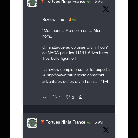
Tortues Ninja France
5 Avr
Review time !
"Mon nom... Mon nom est... Mon
nom..."
On s'attaque au colosse Cryin' Houn'
de NECA pour les TMNT Adventures !
Très belle figurine !
La review complète sur le Tortuepédia
➡
http://www.tortuepedia.com/tmnt-
adventures-series-cryin-houn...
4
X
1
2
Tortues Ninja France
5 Avr