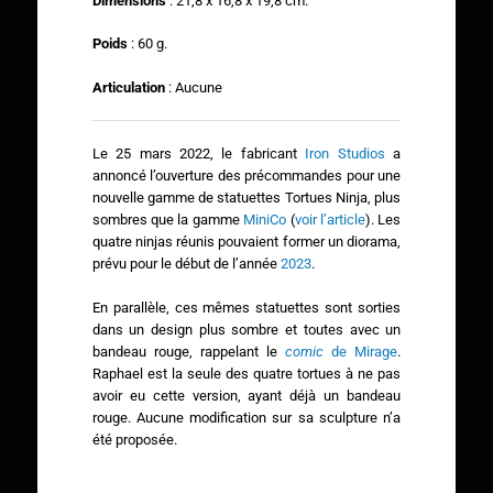
Dimensions
: 21,8 x 16,8 x 19,8 cm.
Poids
: 60 g.
Articulation
: Aucune
Le 25 mars 2022, le fabricant
Iron Studios
a
annoncé l’ouverture des précommandes pour une
nouvelle gamme de statuettes Tortues Ninja, plus
sombres que la gamme
MiniCo
(
voir l’article
). Les
quatre ninjas réunis pouvaient former un diorama,
prévu pour le début de l’année
2023
.
En parallèle, ces mêmes statuettes sont sorties
dans un design plus sombre et toutes avec un
bandeau rouge, rappelant le
comic
de Mirage
.
Raphael est la seule des quatre tortues à ne pas
avoir eu cette version, ayant déjà un bandeau
rouge. Aucune modification sur sa sculpture n’a
été proposée.