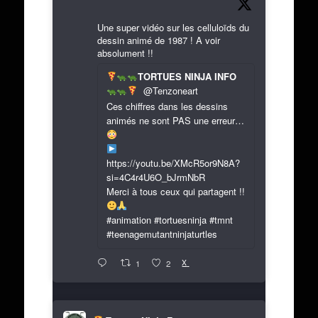
Une super vidéo sur les celluloïds du
dessin animé de 1987 ! A voir
absolument !!
TORTUES NINJA INFO
@Tenzoneart
Ces chiffres dans les dessins
animés ne sont PAS une erreur…
https://youtu.be/XMcR5or9N8A?
si=4C4r4U6O_bJrmNbR
Merci à tous ceux qui partagent !!
#animation #tortuesninja #tmnt
#teenagemutantninjaturtles
X
1
2