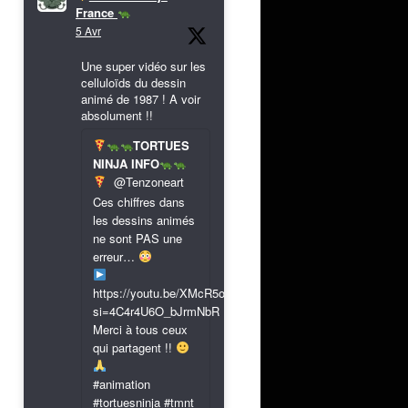
France
5 Avr
Une super vidéo sur les
celluloïds du dessin
animé de 1987 ! A voir
absolument !!
TORTUES
NINJA INFO
@Tenzoneart
Ces chiffres dans
les dessins animés
ne sont PAS une
erreur…
https://youtu.be/XMcR5or9N8A?
si=4C4r4U6O_bJrmNbR
Merci à tous ceux
qui partagent !!
#animation
#tortuesninja #tmnt