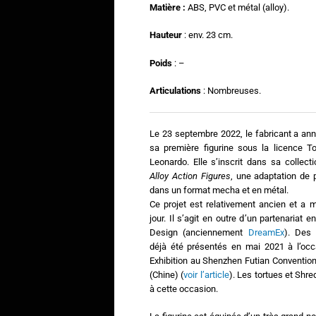
Matière :
ABS, PVC et métal (alloy).
Hauteur
: env. 23 cm.
Poids
: –
Articulations
: Nombreuses.
Le 23 septembre 2022, le fabricant a an
sa première figurine sous la licence To
Leonardo. Elle s’inscrit dans sa collect
Alloy Action Figures
, une adaptation de
dans un format mecha et en métal.
Ce projet est relativement ancien et a 
jour. Il s’agit en outre d’un partenariat
Design (anciennement
DreamEx
). Des 
déjà été présentés en mai 2021 à l’oc
Exhibition au Shenzhen Futian Convention
(Chine) (
voir l’article
). Les tortues et Shr
à cette occasion.