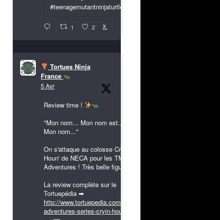
#teenagemutantninjaturtles
X
1
2
Tortues Ninja
France
5 Avr
Review time !
"Mon nom... Mon nom est...
Mon nom..."
On s'attaque au colosse Cryin'
Houn' de NECA pour les TMNT
Adventures ! Très belle figurine !
La review complète sur le
Tortuepédia ➡
http://www.tortuepedia.com/tmnt-
adventures-series-cryin-houn...