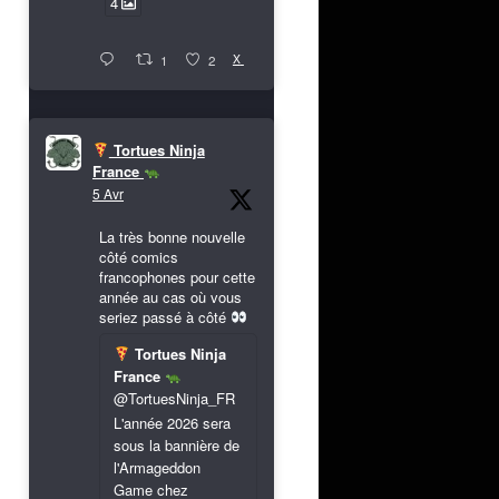
4
X
1
2
Tortues Ninja
France
5 Avr
La très bonne nouvelle
côté comics
francophones pour cette
année au cas où vous
seriez passé à côté
Tortues Ninja
France
@TortuesNinja_FR
L'année 2026 sera
sous la bannière de
l'Armageddon
Game chez