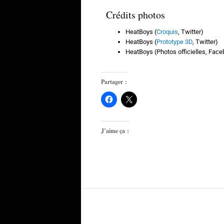
Crédits photos
HeatBoys (
Croquis
, Twitter)
HeatBoys (
Prototype 3D
, Twitter)
HeatBoys (Photos officielles, Fac
Partager :
J’aime ça :