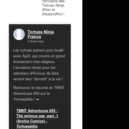
l'actualité des
Tortues Ninja,
d'hier et
d'aujourd'hui !
Tortues Ninja
France
5 days ago
Les tortues partent pour Israël
avec April, qui couvre un grand
évènement inter-religieux.
L'occasion rêvée pour les
adorateur d'Animus de faire
revenir leur "divinité" à la vie !
Retrouvez le résumé du TMNT
Adventures #53 sur le
Tortuepédia ! ➡
TMNT Adventures #53 :
The animus war, part. 1
(Archie Comics) -
Tortuepédia