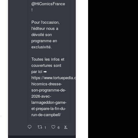
@HiComicsFrance
!
Pour l'occasion,
l'éditeur nous a
dévoilé son
programme en
exclusivité.
Toutes les infos et
couvertures sont
par ici ➡
https://www.tortuepedia.com/2026/03/31/exclusif-
hicomics-dresse-
son-programme-de-
2026-avec-
larmageddon-game-
et-prepare-la-fin-du-
run-de-campbell/
X
1
6