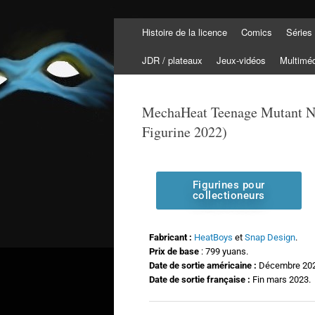
Histoire de la licence
Comics
Séries
Tortuepédia
L'encyclopédie des Tortues Ninja !
JDR / plateaux
Jeux-vidéos
Multimé
MechaHeat Teenage Mutant Ni
Figurine 2022)
Figurines pour
collectioneurs
Fabricant :
HeatBoys
et
Snap Design
.
Prix de base
:
799 yuans
.
Date de sortie américaine :
Décembre 202
Date de sortie française :
Fin mars 2023.