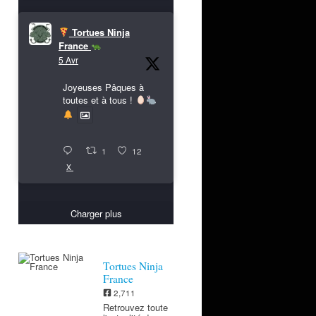
Tortues Ninja
France
5 Avr
Joyeuses Pâques à
toutes et à tous !
1
12
X
Charger plus
Tortues Ninja
France
2,711
Retrouvez toute