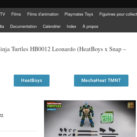
 TV
Films
Films d’animation
Playmates Toys
Figurines pour collec
dia
Documentation
Calendrier
Index
À propos
nja Turtles HB0012 Leonardo (HeatBoys x Snap –
HeatBoys
MechaHeat TMNT
2.