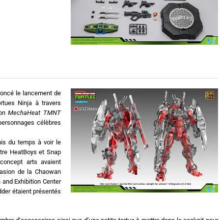
noncé le lancement de
rtues Ninja à travers
ion
MechaHeat TMNT
 personnages célèbres
mis du temps à voir le
 entre HeatBoys et Snap
concept arts avaient
casion de la Chaowan
 and Exhibition Center
edder étaient présentés