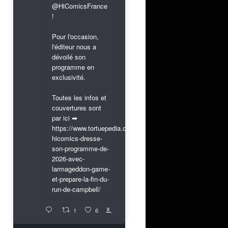
@HiComicsFrance
!
Pour l'occasion,
l'éditeur nous a
dévoilé son
programme en
exclusivité.
Toutes les infos et
couvertures sont
par ici ➡
https://www.tortuepedia.com/2026/03/31/exclusif-
hicomics-dresse-
son-programme-de-
2026-avec-
larmageddon-game-
et-prepare-la-fin-du-
run-de-campbell/
X
1
6