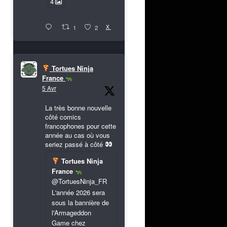
4
X
1
2
Tortues Ninja
France
5 Avr
La très bonne nouvelle
côté comics
francophones pour cette
année au cas où vous
seriez passé à côté
Tortues Ninja
France
@TortuesNinja_FR
L'année 2026 sera
sous la bannière de
l'Armageddon
Game chez