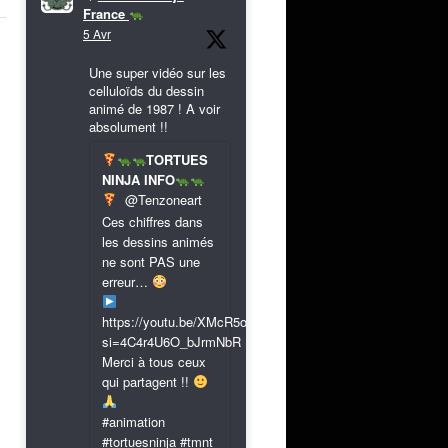
France
5 Avr
Une super vidéo sur les
celluloïds du dessin
animé de 1987 ! A voir
absolument !!
TORTUES
NINJA INFO
@Tenzoneart
Ces chiffres dans
les dessins animés
ne sont PAS une
erreur…
https://youtu.be/XMcR5or9N8A?
si=4C4r4U6O_bJrmNbR
Merci à tous ceux
qui partagent !!
#animation
#tortuesninja #tmnt