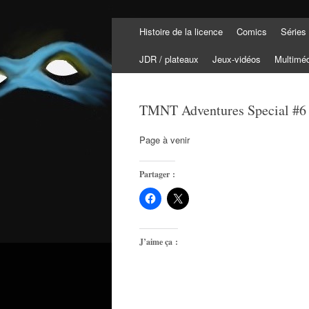
Aller
Histoire de la licence
Comics
Séries
au
Tortuepédia
contenu
L'encyclopédie des Tortues Ninja !
JDR / plateaux
Jeux-vidéos
Multimé
TMNT Adventures Special #6 
Page à venir
Partager :
J’aime ça :