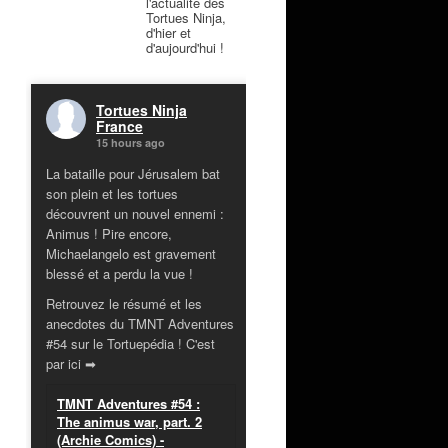
l'actualité des
Tortues Ninja,
d'hier et
d'aujourd'hui !
Tortues Ninja
France
15 hours ago
La bataille pour Jérusalem bat
son plein et les tortues
découvrent un nouvel ennemi :
Animus ! Pire encore,
Michaelangelo est gravement
blessé et a perdu la vue !
Retrouvez le résumé et les
anecdotes du TMNT Adventures
#54 sur le Tortuepédia ! C'est
par ici ➡
TMNT Adventures #54 :
The animus war, part. 2
(Archie Comics) -