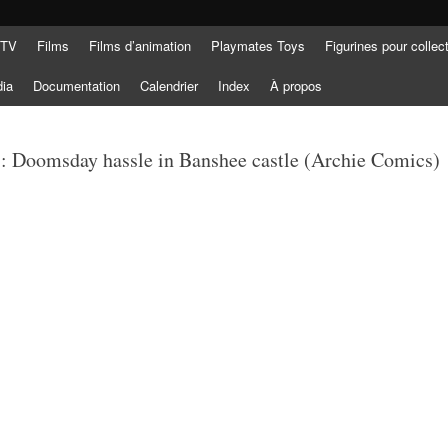
 TV
Films
Films d’animation
Playmates Toys
Figurines pour collec
dia
Documentation
Calendrier
Index
À propos
: Doomsday hassle in Banshee castle (Archie Comics)