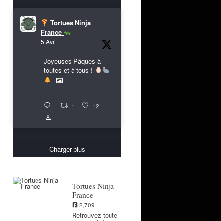
Tortues Ninja
France
5 Avr
Joyeuses Pâques à
toutes et à tous !
1
12
X
Charger plus
Tortues Ninja
France
2,709
Retrouvez toute