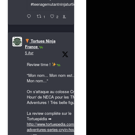
#teenagemutantninjaturtles
X
1
2
Tortues Ninja
France
5 Avr
Review time !
"Mon nom... Mon nom est...
Mon nom..."
On s'attaque au colosse Cryin'
Houn' de NECA pour les TMNT
Adventures ! Très belle figurine !
La review complète sur le
Tortuepédia ➡
http://www.tortuepedia.com/tmnt-
adventures-series-cryin-houn...