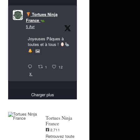
Tortues Ninja
France
5 Avr
Joyeuses Pâques à
toutes et à tous !
1
12
X
Charger plus
Tortues Ninja
France
2,711
Retrouvez toute