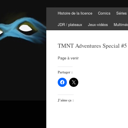
Aller
Histoire de la licence
Comics
Séries
au
Tortuepédia
contenu
L'encyclopédie des Tortues Ninja !
JDR / plateaux
Jeux-vidéos
Multimé
TMNT Adventures Special #5 :
Page à venir
Partager :
J’aime ça :