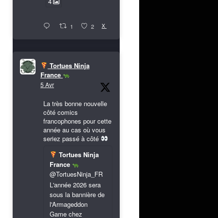
4
X
1
2
Tortues Ninja
France
5 Avr
La très bonne nouvelle
côté comics
francophones pour cette
année au cas où vous
seriez passé à côté
Tortues Ninja
France
@TortuesNinja_FR
L'année 2026 sera
sous la bannière de
l'Armageddon
Game chez