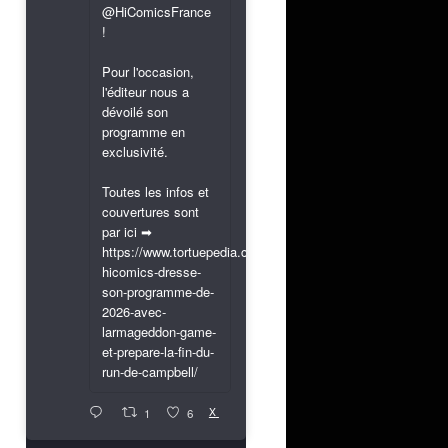
@HiComicsFrance
!
Pour l'occasion,
l'éditeur nous a
dévoilé son
programme en
exclusivité.
Toutes les infos et
couvertures sont
par ici ➡
https://www.tortuepedia.com/2026/03/31/exclusif-
hicomics-dresse-
son-programme-de-
2026-avec-
larmageddon-game-
et-prepare-la-fin-du-
run-de-campbell/
X
1
6