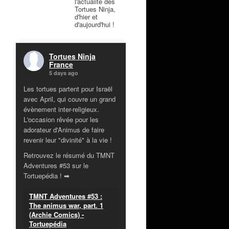
l'actualité des
Tortues Ninja,
d'hier et
d'aujourd'hui !
Tortues Ninja
France
5 days ago
Les tortues partent pour Israël
avec April, qui couvre un grand
évènement inter-religieux.
L'occasion rêvée pour les
adorateur d'Animus de faire
revenir leur "divinité" à la vie !
Retrouvez le résumé du TMNT
Adventures #53 sur le
Tortuepédia ! ➡
TMNT Adventures #53 :
The animus war, part. 1
(Archie Comics) -
Tortuepédia