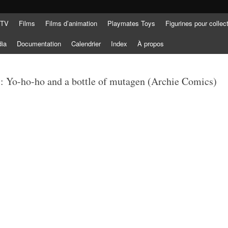
 TV
Films
Films d’animation
Playmates Toys
Figurines pour collec
dia
Documentation
Calendrier
Index
À propos
 Yo-ho-ho and a bottle of mutagen (Archie Comics)