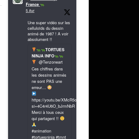
France
5 Avr
Une super vidéo sur les
celluloïds du dessin
animé de 1987 ! A voir
absolument !!
TORTUES
NINJA INFO
@Tenzoneart
Ces chiffres dans
les dessins animés
ne sont PAS une
erreur…
https://youtu.be/XMcR5or9N8A?
si=4C4r4U6O_bJrmNbR
Merci à tous ceux
qui partagent !!
#animation
#tortuesninja #tmnt