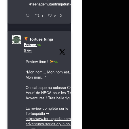
#teenagemutantninjaturtles
X
1
2
Tortues Ninja
France
5 Avr
Review time !
"Mon nom... Mon nom est...
Mon nom..."
On s'attaque au colosse Cryin'
Houn' de NECA pour les TMNT
Adventures ! Très belle figurine !
La review complète sur le
Tortuepédia ➡
http://www.tortuepedia.com/tmnt-
adventures-series-cryin-houn...