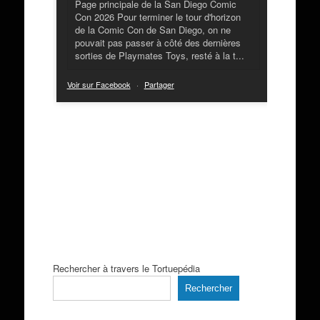
Page principale de la San Diego Comic
Con 2026 Pour terminer le tour d'horizon
de la Comic Con de San Diego, on ne
pouvait pas passer à côté des dernières
sorties de Playmates Toys, resté à la t...
Voir sur Facebook
·
Partager
Rechercher à travers le Tortuepédia
Rechercher