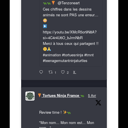
@Tenzoneart
Ces chiffres dans les dessins
animés ne sont PAS une erreur…
https://youtu.be/XMcR5or9N8A?
si=4C4r4U6O_bJrmNbR
Merci à tous ceux qui partagent !!
#animation #tortuesninja #tmnt
#teenagemutantninjaturtles
X
1
2
Tortues Ninja France
5 Avr
Review time !
"Mon nom... Mon nom est... Mon
nom..."