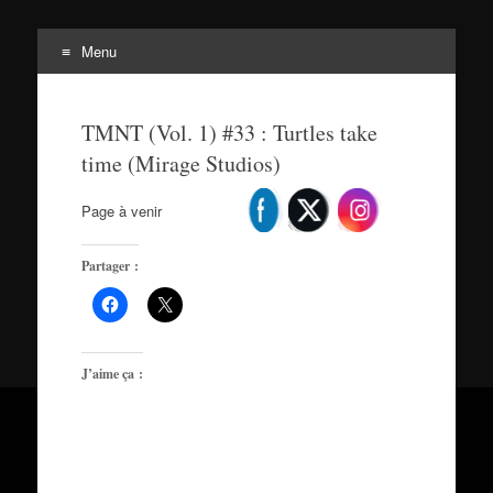
Menu
Tortuepédia
Aller
L'encyclopédie des Tortues Ninja !
au
TMNT (Vol. 1) #33 : Turtles take
contenu
time (Mirage Studios)
Page à venir
Partager :
J’aime ça :