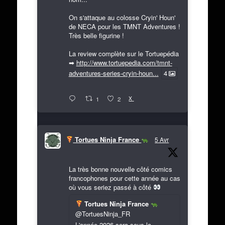
On s'attaque au colosse Cryin' Houn'
de NECA pour les TMNT Adventures !
Très belle figurine !
La review complète sur le Tortuepédia
➡
http://www.tortuepedia.com/tmnt-
adventures-series-cryin-houn...
4
X
1
2
Tortues Ninja France
5 Avr
La très bonne nouvelle côté comics
francophones pour cette année au cas
où vous seriez passé à côté
Tortues Ninja France
@TortuesNinja_FR
L'année 2026 sera sous la