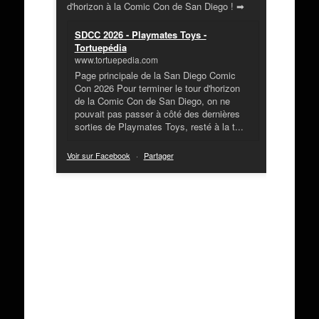
d'horizon à la Comic Con de San Diego ! ➡
SDCC 2026 - Playmates Toys -
Tortuepédia
www.tortuepedia.com
Page principale de la San Diego Comic
Con 2026 Pour terminer le tour d'horizon
de la Comic Con de San Diego, on ne
pouvait pas passer à côté des dernières
sorties de Playmates Toys, resté à la t...
Voir sur Facebook
·
Partager