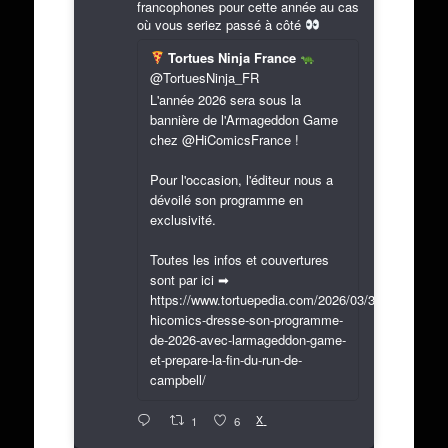
francophones pour cette année au cas
où vous seriez passé à côté
Tortues Ninja France
@TortuesNinja_FR
L'année 2026 sera sous la
bannière de l'Armageddon Game
chez @HiComicsFrance !
Pour l'occasion, l'éditeur nous a
dévoilé son programme en
exclusivité.
Toutes les infos et couvertures
sont par ici ➡
https://www.tortuepedia.com/2026/03/31/exclusif-
hicomics-dresse-son-programme-
de-2026-avec-larmageddon-game-
et-prepare-la-fin-du-run-de-
campbell/
X
1
6