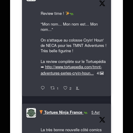
Review time !
"Mon nom... Mon nom est... Mon
nom..."
On s'attaque au colosse Cryin' Houn'
de NECA pour les TMNT Adventures !
Très belle figurine !
La review complète sur le Tortuepédia
➡
http://www.tortuepedia.com/tmnt-
adventures-series-cryin-houn...
4
X
1
2
Tortues Ninja France
5 Avr
La très bonne nouvelle côté comics