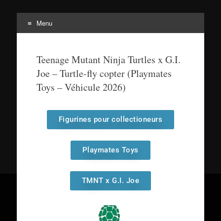
Menu
Tortuepédia
L'encyclopédie des Tortues Ninja !
Teenage Mutant Ninja Turtles x G.I.
Joe – Turtle-fly copter (Playmates
Toys – Véhicule 2026)
Figurines pour collectioneurs
Playmates Toys
TMNT x G.I. Joe