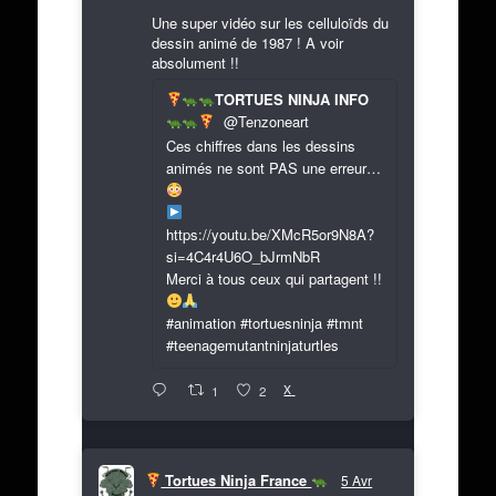
Une super vidéo sur les celluloïds du
dessin animé de 1987 ! A voir
absolument !!
TORTUES NINJA INFO
@Tenzoneart
Ces chiffres dans les dessins
animés ne sont PAS une erreur…
https://youtu.be/XMcR5or9N8A?
si=4C4r4U6O_bJrmNbR
Merci à tous ceux qui partagent !!
#animation #tortuesninja #tmnt
#teenagemutantninjaturtles
X
1
2
Tortues Ninja France
5 Avr