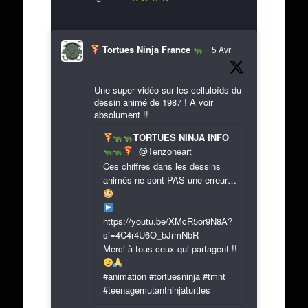
Tortues Ninja France
5 Avr
Une super vidéo sur les celluloïds du
dessin animé de 1987 ! A voir
absolument !!
TORTUES NINJA INFO
@Tenzoneart
Ces chiffres dans les dessins
animés ne sont PAS une erreur…
https://youtu.be/XMcR5or9N8A?
si=4C4r4U6O_bJrmNbR
Merci à tous ceux qui partagent !!
#animation #tortuesninja #tmnt
#teenagemutantninjaturtles