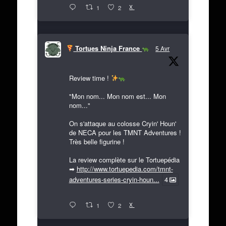
X
1
2
Tortues Ninja France
5 Avr
Review time !
"Mon nom... Mon nom est... Mon
nom..."
On s'attaque au colosse Cryin' Houn'
de NECA pour les TMNT Adventures !
Très belle figurine !
La review complète sur le Tortuepédia
➡
http://www.tortuepedia.com/tmnt-
adventures-series-cryin-houn...
4
X
1
2