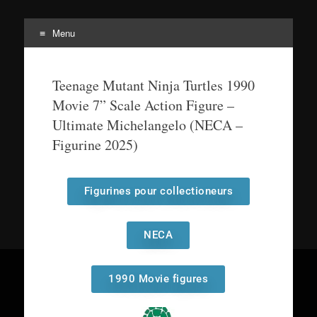
Menu
Tortuepédia
L'encyclopédie des Tortues Ninja !
Teenage Mutant Ninja Turtles 1990
Movie 7” Scale Action Figure –
Ultimate Michelangelo (NECA –
Figurine 2025)
Figurines pour collectioneurs
NECA
1990 Movie figures