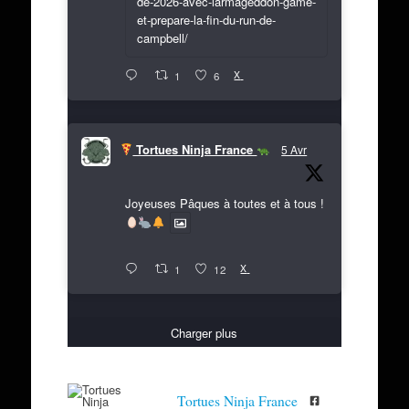
de-2026-avec-larmageddon-game-
et-prepare-la-fin-du-run-de-
campbell/
X
1
6
Tortues Ninja France
5 Avr
Joyeuses Pâques à toutes et à tous !
X
1
12
Charger plus
Tortues Ninja France