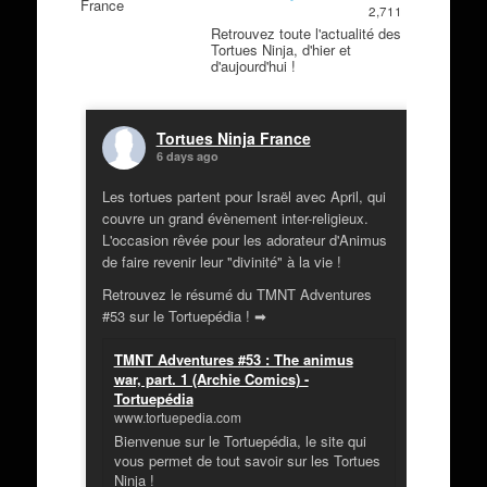
2,711
Retrouvez toute l'actualité des
Tortues Ninja, d'hier et
d'aujourd'hui !
Tortues Ninja France
6 days ago
Les tortues partent pour Israël avec April, qui
couvre un grand évènement inter-religieux.
L'occasion rêvée pour les adorateur d'Animus
de faire revenir leur "divinité" à la vie !
Retrouvez le résumé du TMNT Adventures
#53 sur le Tortuepédia ! ➡
TMNT Adventures #53 : The animus
war, part. 1 (Archie Comics) -
Tortuepédia
www.tortuepedia.com
Bienvenue sur le Tortuepédia, le site qui
vous permet de tout savoir sur les Tortues
Ninja !