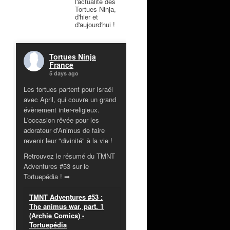
l'actualité des
Tortues Ninja,
d'hier et
d'aujourd'hui !
Tortues Ninja
France
5 days ago
Les tortues partent pour Israël
avec April, qui couvre un grand
évènement inter-religieux.
L'occasion rêvée pour les
adorateur d'Animus de faire
revenir leur "divinité" à la vie !
Retrouvez le résumé du TMNT
Adventures #53 sur le
Tortuepédia ! ➡
TMNT Adventures #53 :
The animus war, part. 1
(Archie Comics) -
Tortuepédia