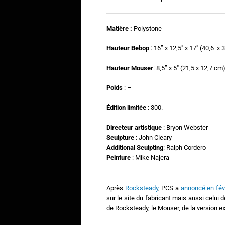
Matière :
Polystone
Hauteur Bebop
: 16” x 12,5″ x 17″ (40,6 x
Hauteur Mouser
: 8,5” x 5″ (21,5 x 12,7 cm)
Poids
: –
Édition limitée
: 300.
Directeur artistique
: Bryon Webster
Sculpture
: John Cleary
Additional Sculpting
: Ralph Cordero
Peinture
: Mike Najera
Après
Rocksteady
, PCS a
annoncé en fév
sur le site du fabricant mais aussi celu
de Rocksteady, le Mouser, de la version ex