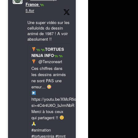
France
5 Avr
Une super vidéo sur les
celluloïds du dessin
animé de 1987 ! A voir
absolument !!
TORTUES
NINJA INFO
@Tenzoneart
Ces chiffres dans
les dessins animés
ne sont PAS une
erreur…
https://youtu.be/XMcR5or9N8A?
si=4C4r4U6O_bJrmNbR
Merci à tous ceux
qui partagent !!
#animation
#tortuesninja #tmnt