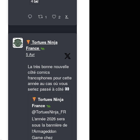
4
X
1
2
Tortues Ninja
France
5 Avr
La très bonne nouvelle
côté comics
francophones pour cette
année au cas où vous
seriez passé à côté
Tortues Ninja
France
@TortuesNinja_FR
L'année 2026 sera
sous la bannière de
l'Armageddon
Game chez