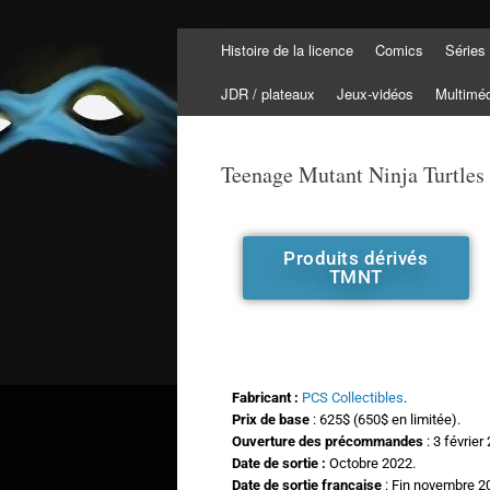
Histoire de la licence
Comics
Séries
Tortuepédia
L'encyclopédie des Tortues Ninja !
JDR / plateaux
Jeux-vidéos
Multimé
Teenage Mutant Ninja Turtles 
Produits dérivés
TMNT
Fabricant :
PCS Collectibles
.
Prix de base
: 625$ (650$ en limitée).
Ouverture des précommandes
: 3 février
Date de sortie :
Octobre 2022.
Date de sortie française
: Fin novembre 2