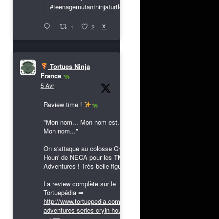
#teenagemutantninjaturtles
X
1
2
Tortues Ninja
France
5 Avr
Review time !
"Mon nom... Mon nom est...
Mon nom..."
On s'attaque au colosse Cryin'
Houn' de NECA pour les TMNT
Adventures ! Très belle figurine !
La review complète sur le
Tortuepédia ➡
http://www.tortuepedia.com/tmnt-
adventures-series-cryin-houn...