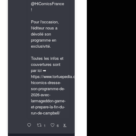
@HiComicsFrance
!
Pour l'occasion,
l'éditeur nous a
dévoilé son
programme en
exclusivité.
Toutes les infos et
couvertures sont
par ici ➡
https://www.tortuepedia.com/2026/03/31/exclusif-
hicomics-dresse-
son-programme-de-
2026-avec-
larmageddon-game-
et-prepare-la-fin-du-
run-de-campbell/
X
1
6