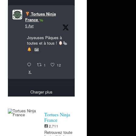
Tortues Ninja
France
5 Avr
Joyeuses Pâques à
toutes et à tous !
1
12
X
Charger plus
Tortues Ninja
France
2,711
Retrouvez toute