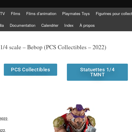
 TV
Films
Films d’animation
Playmates Toys
Figurines pour collec
dia
Documentation
Calendrier
Index
À propos
1/4 scale – Bebop (PCS Collectibles – 2022)
PCS Collectibles
Statuettes 1/4
TMNT
 2022.
022.