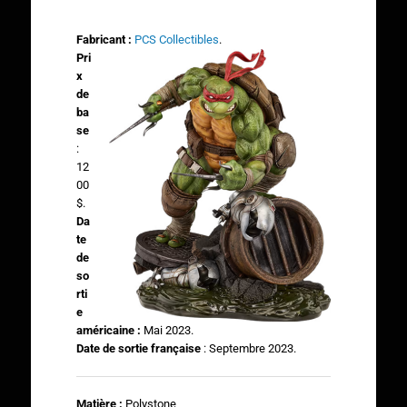
Fabricant :
PCS Collectibles
.
Pri
x
de
ba
se
:
12
00
$.
Da
te
de
so
rti
e
américaine :
Mai 2023.
Date de sortie française
: Septembre 2023.
Matière :
Polystone