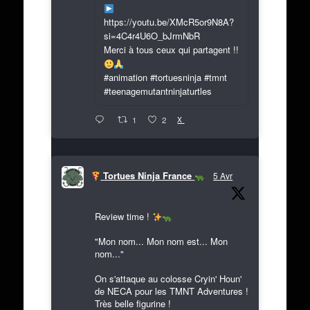
https://youtu.be/XMcR5or9N8A?
si=4C4r4U6O_bJrmNbR
Merci à tous ceux qui partagent !!
#animation #tortuesninja #tmnt
#teenagemutantninjaturtles
X
1
2
Tortues Ninja France
5 Avr
Review time !
"Mon nom... Mon nom est... Mon
nom..."
On s'attaque au colosse Cryin' Houn'
de NECA pour les TMNT Adventures !
Très belle figurine !