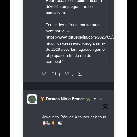
Pour l'occasion, l'éditeur nous a
dévoilé son programme en
exclusivité.
Toutes les infos et couvertures
sont par ici ➡
https://www.tortuepedia.com/2026/03/31/exclusif-
hicomics-dresse-son-programme-
de-2026-avec-larmageddon-game-
et-prepare-la-fin-du-run-de-
campbell/
X
1
6
Tortues Ninja France
5 Avr
Joyeuses Pâques à toutes et à tous !