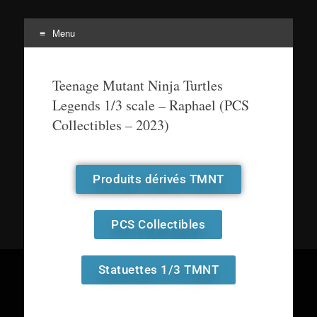
Menu
Tortuepédia
L'encyclopédie des Tortues Ninja !
Teenage Mutant Ninja Turtles
Legends 1/3 scale – Raphael (PCS
Collectibles – 2023)
Produits dérivés TMNT
PCS Collectibles
Statuettes 1/3 TMNT