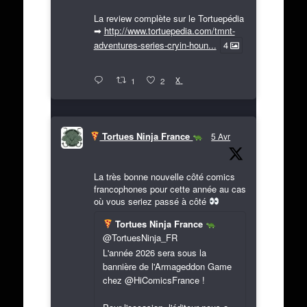
La review complète sur le Tortuepédia
➡
http://www.tortuepedia.com/tmnt-
adventures-series-cryin-houn...
4
X
1
2
Tortues Ninja France
5 Avr
La très bonne nouvelle côté comics
francophones pour cette année au cas
où vous seriez passé à côté
Tortues Ninja France
@TortuesNinja_FR
L'année 2026 sera sous la
bannière de l'Armageddon Game
chez @HiComicsFrance !