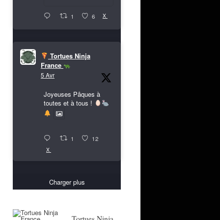
X
1
6
Tortues Ninja
France
5 Avr
Joyeuses Pâques à
toutes et à tous !
1
12
X
Charger plus
Tortues Ninja