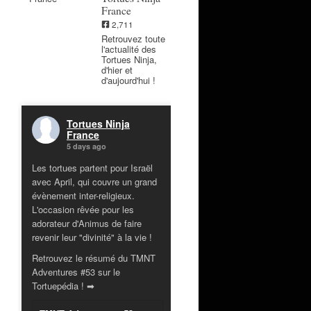
France
2,711
Retrouvez toute
l'actualité des
Tortues Ninja,
d'hier et
d'aujourd'hui !
Tortues Ninja
France
5 days ago
Les tortues partent pour Israël
avec April, qui couvre un grand
évènement inter-religieux.
L'occasion rêvée pour les
adorateur d'Animus de faire
revenir leur "divinité" à la vie !
Retrouvez le résumé du TMNT
Adventures #53 sur le
Tortuepédia ! ➡