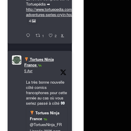
Tortuepédia ➡
http://www.tortuepedia.com/tmnt-
adventures-series-cryin-houn...
4
X
1
2
Tortues Ninja
France
5 Avr
La très bonne nouvelle
côté comics
francophones pour cette
année au cas où vous
seriez passé à côté
Tortues Ninja
France
@TortuesNinja_FR
L'année 2026 sera