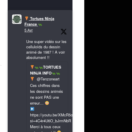
Tortues Ninja
France
5 Avr
Une super vidéo sur les
celluloïds du dessin
animé de 1987 ! A voir
absolument !!
TORTUES
NINJA INFO
@Tenzoneart
Ces chiffres dans
les dessins animés
ne sont PAS une
erreur…
https://youtu.be/XMcR5or9N8A?
si=4C4r4U6O_bJrmNbR
Merci à tous ceux