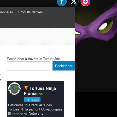
tionneurs
Produits dérivés
Rechercher à travers le Tortuepédia
Rechercher
e
e
Tortues Ninja
France
Suivre
Retrouvez tout l'actualité des
Tortues Ninja par ici ! Cowabungaaa
!!!
Notre site :