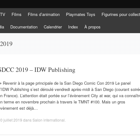
 TV
Films
Films d’animation
Playmates Toys
Figurines pour collec
dia
Documentation
Calendrier
Index
À propos
2019
SDCC 2019 – IDW Publishing
⇒ Revenir à la page principale de la San Diego Comic Con 2019 Le panel
’IDW Publishing s’est déroulé vendredi après-midi à San Diego (courant soiré
n France). L’attention était portée sur l’évènement City at war, qui va connaîtr
un terme en novembre prochain à travers le TMNT #100. Mais un gros
évènement est déjà…
0 juillet 2019
dans
Salon international
.