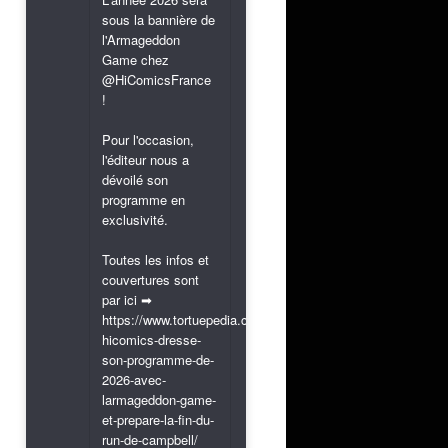
sous la bannière de
l'Armageddon
Game chez
@HiComicsFrance
!
Pour l'occasion,
l'éditeur nous a
dévoilé son
programme en
exclusivité.
Toutes les infos et
couvertures sont
par ici ➡
https://www.tortuepedia.com/2026/03/31/exclusif-
hicomics-dresse-
son-programme-de-
2026-avec-
larmageddon-game-
et-prepare-la-fin-du-
run-de-campbell/