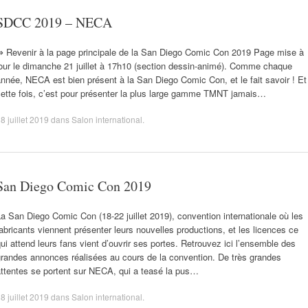
SDCC 2019 – NECA
⇒ Revenir à la page principale de la San Diego Comic Con 2019 Page mise à
our le dimanche 21 juillet à 17h10 (section dessin-animé). Comme chaque
nnée, NECA est bien présent à la San Diego Comic Con, et le fait savoir ! Et
cette fois, c’est pour présenter la plus large gamme TMNT jamais…
8 juillet 2019
dans
Salon international
.
San Diego Comic Con 2019
a San Diego Comic Con (18-22 juillet 2019), convention internationale où les
abricants viennent présenter leurs nouvelles productions, et les licences ce
ui attend leurs fans vient d’ouvrir ses portes. Retrouvez ici l’ensemble des
grandes annonces réalisées au cours de la convention. De très grandes
attentes se portent sur NECA, qui a teasé la pus…
8 juillet 2019
dans
Salon international
.