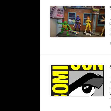
j
a
1
L
f
q
1