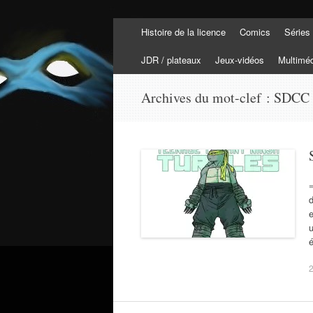
Aller
Histoire de la licence
Comics
Séries
au
Tortuepédia
contenu
L'encyclopédie des Tortues Ninja !
JDR / plateaux
Jeux-vidéos
Multimé
Archives du mot-clef :
SDCC 
d
e
2