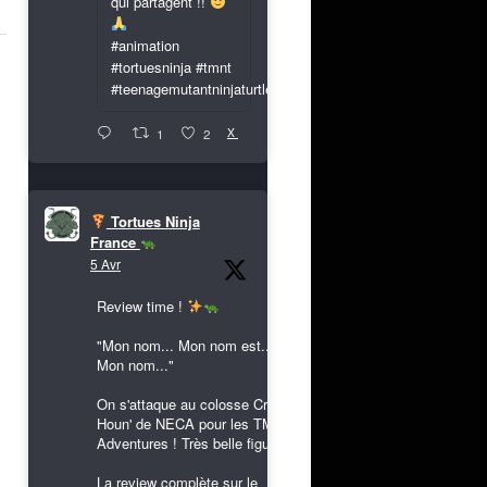
qui partagent !!
#animation
#tortuesninja #tmnt
#teenagemutantninjaturtles
X
1
2
Tortues Ninja
France
5 Avr
Review time !
"Mon nom... Mon nom est...
Mon nom..."
On s'attaque au colosse Cryin'
Houn' de NECA pour les TMNT
Adventures ! Très belle figurine !
La review complète sur le