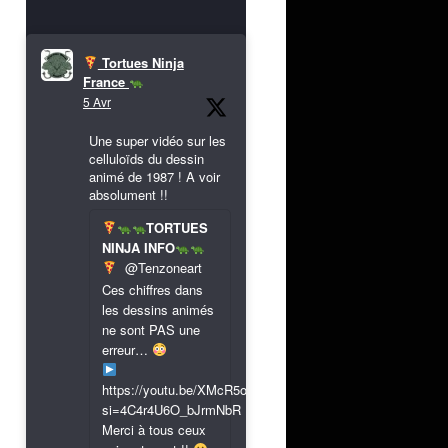
Tortues Ninja
France
5 Avr
Une super vidéo sur les
celluloïds du dessin
animé de 1987 ! A voir
absolument !!
TORTUES
NINJA INFO
@Tenzoneart
Ces chiffres dans
les dessins animés
ne sont PAS une
erreur…
https://youtu.be/XMcR5or9N8A?
si=4C4r4U6O_bJrmNbR
Merci à tous ceux