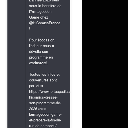
sous la bannière de
l'Armageddon
Game chez
@HiComicsFrance
!
Pour l'occasion,
l'éditeur nous a
dévoilé son
programme en
exclusivité.
Toutes les infos et
couvertures sont
par ici ➡
https://www.tortuepedia.com/2026/03/31/exclusif-
hicomics-dresse-
son-programme-de-
2026-avec-
larmageddon-game-
et-prepare-la-fin-du-
run-de-campbell/