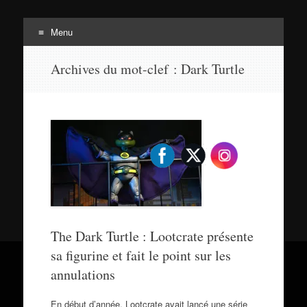
Menu
Tortuepédia
Aller
L'encyclopédie des Tortues Ninja !
Archives du mot-clef :
Dark Turtle
au
contenu
The Dark Turtle : Lootcrate présente
sa figurine et fait le point sur les
annulations
En début d’année, Lootcrate avait lancé une série