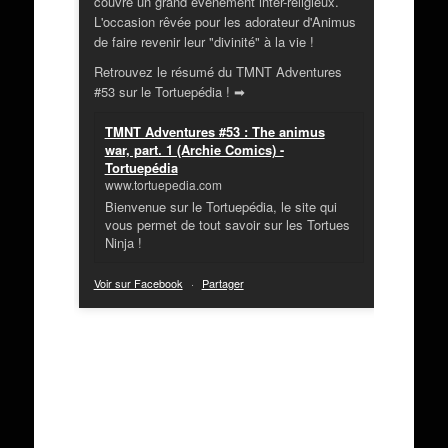
couvre un grand évènement inter-religieux.
L'occasion rêvée pour les adorateur d'Animus
de faire revenir leur "divinité" à la vie !
Retrouvez le résumé du TMNT Adventures
#53 sur le Tortuepédia ! ➡
TMNT Adventures #53 : The animus
war, part. 1 (Archie Comics) -
Tortuepédia
www.tortuepedia.com
Bienvenue sur le Tortuepédia, le site qui
vous permet de tout savoir sur les Tortues
Ninja !
Voir sur Facebook
·
Partager