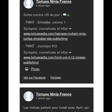
Tortues Ninja France
4 days ago
Sortie comics US du jour !
- TMNT - Shredder, volume 1
Synopsis, couvertures et infos ➡
www.tortuepedia.com/teenage-mutant-ninja-
turtles-shredder-idw-publishing/
- TMNT - Journeys #12
Synopsis, couvertures et infos ➡
www.tortuepedia.com/tmnt-vol-4-12-mirage-
publishing/
Photo
Voir sur Facebook
·
Partager
Tortues Ninja France
1 week ago
Les tortues partent pour Israël avec April, qui