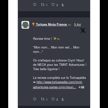
X
1
2
Tortues Ninja France
5 Avr
Review time !
"Mon nom... Mon nom est... Mon
nom..."
On s'attaque au colosse Cryin' Houn'
de NECA pour les TMNT Adventures !
Très belle figurine !
La review complète sur le Tortuepédia
➡
http://www.tortuepedia.com/tmnt-
adventures-series-cryin-houn...
4
X
1
2