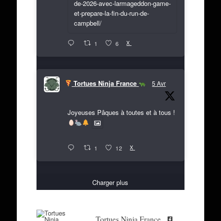
de-2026-avec-larmageddon-game-
et-prepare-la-fin-du-run-de-
campbell/
X
1
6
Tortues Ninja France
5 Avr
Joyeuses Pâques à toutes et à tous !
X
1
12
Charger plus
Tortues Ninja France