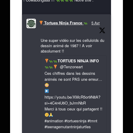
Tortues Ninja France
5 Avr
Une super vidéo sur les celluloïds du
dessin animé de 1987 ! A voir
absolument !!
TORTUES NINJA INFO
@Tenzoneart
Ces chiffres dans les dessins
animés ne sont PAS une erreur…
https://youtu.be/XMcR5or9N8A?
si=4C4r4U6O_bJrmNbR
Merci à tous ceux qui partagent !!
#animation #tortuesninja #tmnt
#teenagemutantninjaturtles