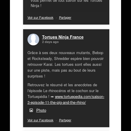
vous permet de tout savoir sur les Tortues
Ninja !
Voir sur Facebook
·
Partager
Tortues Ninja France
2 days ago
Grâce à ses deux nouveaux mutants, Bebop
et Rocksteady, Shredder espère bien pouvoir
retrouver Karai. Les tortues sont elles aussi
sur une piste, mais pas au bout de leurs
surprises !
Retrouvez le résumé et les anecdotes de
l'épisode Le rhinocéros et le cochon sur le
Tortuepédia ! ➡
www.tortuepedia.com/saison-
3-episode-11-the-pig-and-the-rhino/
Photo
Voir sur Facebook
·
Partager