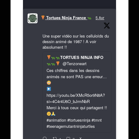
Tortues Ninja France
5 Avr
Une super vidéo sur les celluloïds du
dessin animé de 1987 ! A voir
absolument !!
TORTUES NINJA INFO
@Tenzoneart
Ces chiffres dans les dessins
animés ne sont PAS une erreur…
https://youtu.be/XMcR5or9N8A?
si=4C4r4U6O_bJrmNbR
Merci à tous ceux qui partagent !!
#animation #tortuesninja #tmnt
#teenagemutantninjaturtles
X
1
2