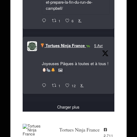
et-prepare-la-fin-du-run-de-
campbell/
X
1
6
Tortues Ninja France
5 Avr
Joyeuses Pâques à toutes et à tous !
X
1
12
Charger plus
Tortues Ninja France
2,711