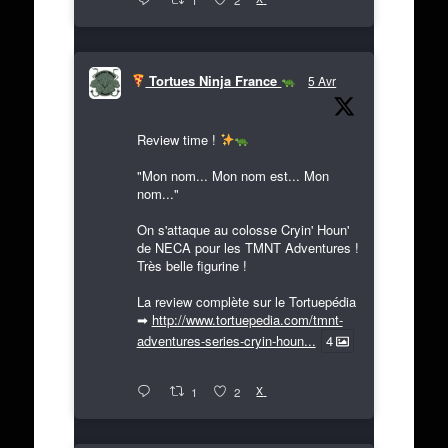
Tortues Ninja France
5 Avr
Review time !
"Mon nom... Mon nom est... Mon
nom..."
On s'attaque au colosse Cryin' Houn'
de NECA pour les TMNT Adventures !
Très belle figurine !
La review complète sur le Tortuepédia
➡
http://www.tortuepedia.com/tmnt-
adventures-series-cryin-houn...
4
X
1
2