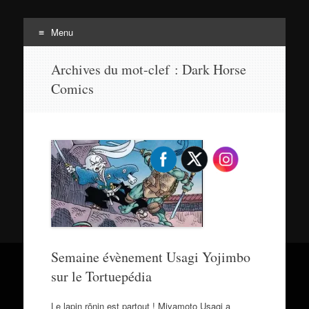
Menu
Tortuepédia
Aller
L'encyclopédie des Tortues Ninja !
Archives du mot-clef :
Dark Horse
au
Comics
contenu
Semaine évènement Usagi Yojimbo
sur le Tortuepédia
Le lapin rōnin est partout ! Miyamoto Usagi a