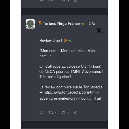
Tortues Ninja France
5 Avr
Review time !
"Mon nom... Mon nom est... Mon
nom..."
On s'attaque au colosse Cryin' Houn'
de NECA pour les TMNT Adventures !
Très belle figurine !
La review complète sur le Tortuepédia
➡
http://www.tortuepedia.com/tmnt-
adventures-series-cryin-houn...
4
X
1
2