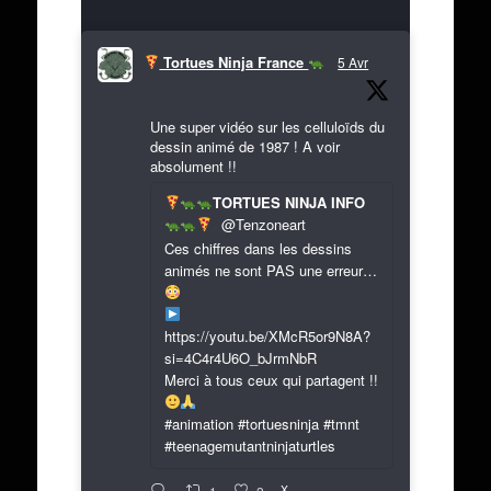
Tortues Ninja France
5 Avr
Une super vidéo sur les celluloïds du
dessin animé de 1987 ! A voir
absolument !!
TORTUES NINJA INFO
@Tenzoneart
Ces chiffres dans les dessins
animés ne sont PAS une erreur…
https://youtu.be/XMcR5or9N8A?
si=4C4r4U6O_bJrmNbR
Merci à tous ceux qui partagent !!
#animation #tortuesninja #tmnt
#teenagemutantninjaturtles
X
1
2