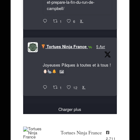
et-prepare-la-fin-du-run-de-
campbell/
X
1
6
Tortues Ninja France
5 Avr
Joyeuses Pâques à toutes et à tous !
X
1
12
Charger plus
Tortues Ninja France
2,711