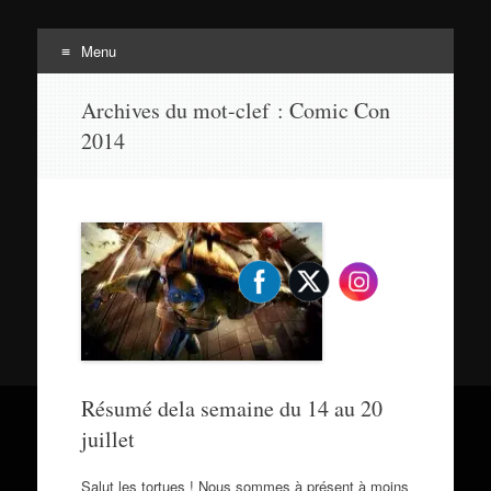
Menu
Tortuepédia
Aller
L'encyclopédie des Tortues Ninja !
Archives du mot-clef :
Comic Con
au
2014
contenu
Résumé dela semaine du 14 au 20
juillet
Salut les tortues ! Nous sommes à présent à moins