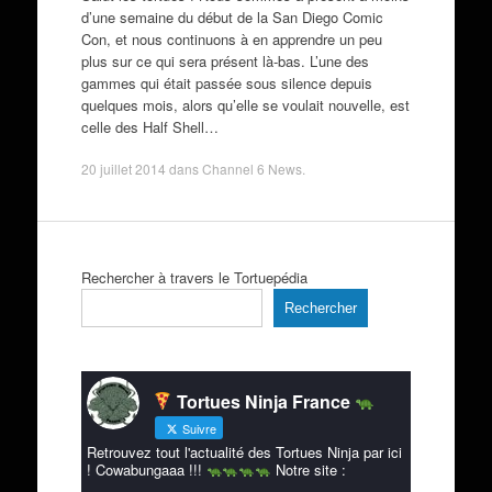
d’une semaine du début de la San Diego Comic
Con, et nous continuons à en apprendre un peu
plus sur ce qui sera présent là-bas. L’une des
gammes qui était passée sous silence depuis
quelques mois, alors qu’elle se voulait nouvelle, est
celle des Half Shell…
20 juillet 2014
dans
Channel 6 News
.
Rechercher à travers le Tortuepédia
Rechercher
Tortues Ninja France
Suivre
Retrouvez tout l'actualité des Tortues Ninja par ici
! Cowabungaaa !!!
Notre site :