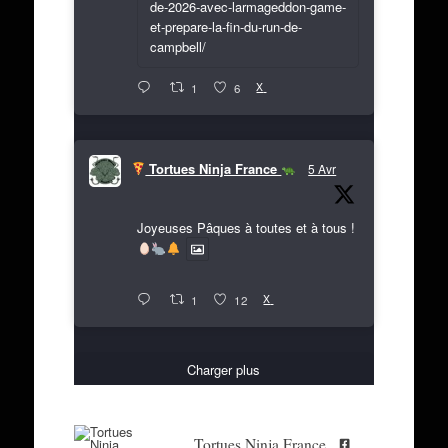
de-2026-avec-larmageddon-game-
et-prepare-la-fin-du-run-de-
campbell/
X
1
6
Tortues Ninja France
5 Avr
Joyeuses Pâques à toutes et à tous !
X
1
12
Charger plus
Tortues Ninja France