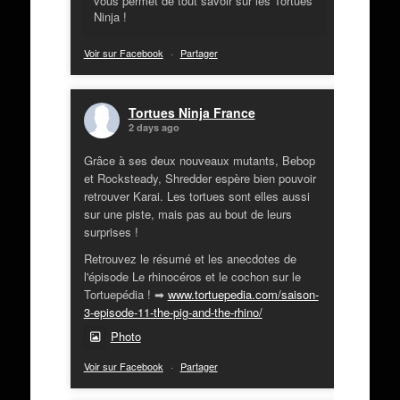
vous permet de tout savoir sur les Tortues
Ninja !
Voir sur Facebook
·
Partager
Tortues Ninja France
2 days ago
Grâce à ses deux nouveaux mutants, Bebop
et Rocksteady, Shredder espère bien pouvoir
retrouver Karai. Les tortues sont elles aussi
sur une piste, mais pas au bout de leurs
surprises !
Retrouvez le résumé et les anecdotes de
l'épisode Le rhinocéros et le cochon sur le
Tortuepédia ! ➡
www.tortuepedia.com/saison-
3-episode-11-the-pig-and-the-rhino/
Photo
Voir sur Facebook
·
Partager