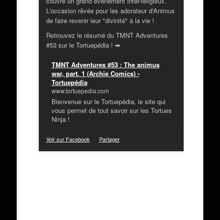
couvre un grand évènement inter-religieux.
L'occasion rêvée pour les adorateur d'Animus
de faire revenir leur "divinité" à la vie !
Retrouvez le résumé du TMNT Adventures
#53 sur le Tortuepédia ! ➡
TMNT Adventures #53 : The animus
war, part. 1 (Archie Comics) -
Tortuepédia
www.tortuepedia.com
Bienvenue sur le Tortuepédia, le site qui
vous permet de tout savoir sur les Tortues
Ninja !
Voir sur Facebook
·
Partager