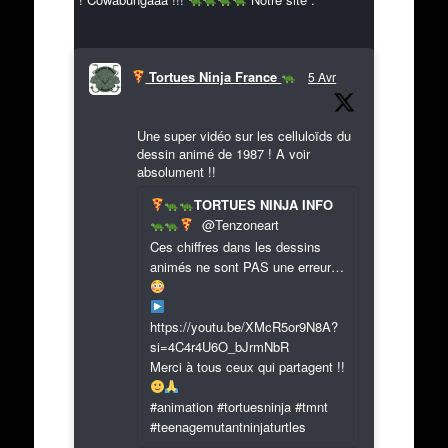
Tortues Ninja France
5 Avr
Une super vidéo sur les celluloïds du
dessin animé de 1987 ! A voir
absolument !!
TORTUES NINJA INFO
@Tenzoneart
Ces chiffres dans les dessins
animés ne sont PAS une erreur…
https://youtu.be/XMcR5or9N8A?
si=4C4r4U6O_bJrmNbR
Merci à tous ceux qui partagent !!
#animation #tortuesninja #tmnt
#teenagemutantninjaturtles