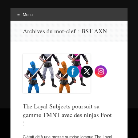
Menu
Tortuepédia
Aller
L'encyclopédie des Tortues Ninja !
Archives du mot-clef :
BST AXN
au
contenu
The Loyal Subjects poursuit sa
gamme TMNT avec des ninjas Foot
!
C’était déjà une grosse surprise lorsque The Loyal