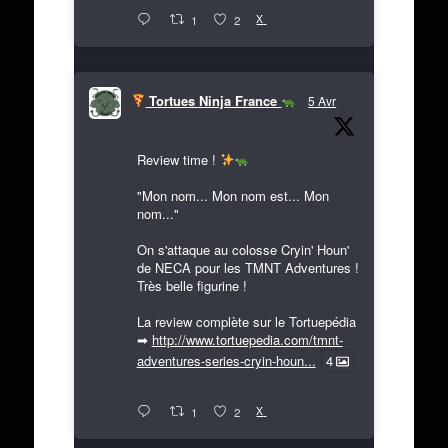
X
1
2
Tortues Ninja France
5 Avr
Review time !
"Mon nom... Mon nom est... Mon
nom..."
On s'attaque au colosse Cryin' Houn'
de NECA pour les TMNT Adventures !
Très belle figurine !
La review complète sur le Tortuepédia
➡
http://www.tortuepedia.com/tmnt-
adventures-series-cryin-houn...
4
X
1
2