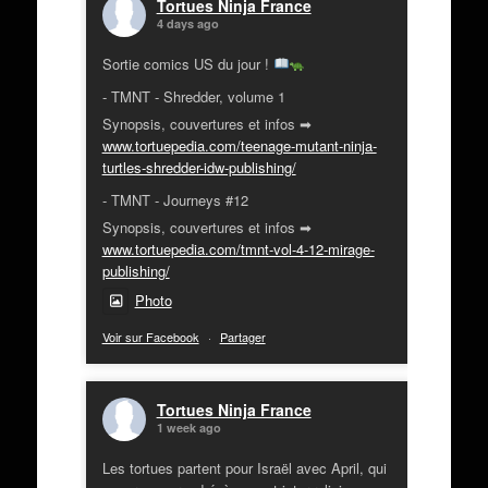
Tortues Ninja France
4 days ago
Sortie comics US du jour !
- TMNT - Shredder, volume 1
Synopsis, couvertures et infos ➡
www.tortuepedia.com/teenage-mutant-ninja-
turtles-shredder-idw-publishing/
- TMNT - Journeys #12
Synopsis, couvertures et infos ➡
www.tortuepedia.com/tmnt-vol-4-12-mirage-
publishing/
Photo
Voir sur Facebook
·
Partager
Tortues Ninja France
1 week ago
Les tortues partent pour Israël avec April, qui