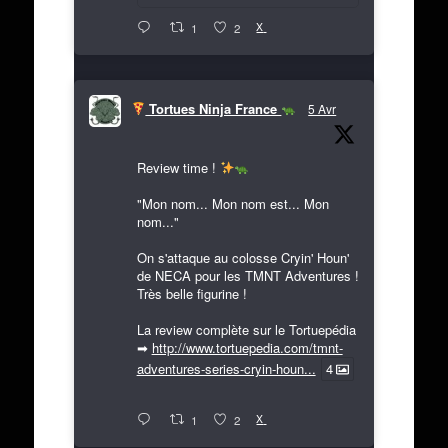
X
1
2
Tortues Ninja France
5 Avr
Review time !
"Mon nom... Mon nom est... Mon
nom..."
On s'attaque au colosse Cryin' Houn'
de NECA pour les TMNT Adventures !
Très belle figurine !
La review complète sur le Tortuepédia
➡
http://www.tortuepedia.com/tmnt-
adventures-series-cryin-houn...
4
X
1
2