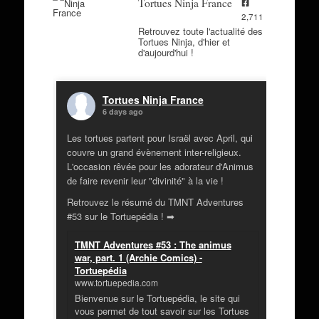
Tortues Ninja France
2,711
Retrouvez toute l'actualité des
Tortues Ninja, d'hier et
d'aujourd'hui !
Tortues Ninja France
6 days ago
Les tortues partent pour Israël avec April, qui
couvre un grand évènement inter-religieux.
L'occasion rêvée pour les adorateur d'Animus
de faire revenir leur "divinité" à la vie !
Retrouvez le résumé du TMNT Adventures
#53 sur le Tortuepédia ! ➡
TMNT Adventures #53 : The animus
war, part. 1 (Archie Comics) -
Tortuepédia
www.tortuepedia.com
Bienvenue sur le Tortuepédia, le site qui
vous permet de tout savoir sur les Tortues