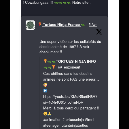
! Cowabungaaa !!!
Notre site :
Tortues Ninja France
5 Avr
Une super vidéo sur les celluloïds du
dessin animé de 1987 ! A voir
absolument !!
TORTUES NINJA INFO
@Tenzoneart
Ces chiffres dans les dessins
animés ne sont PAS une erreur…
https://youtu.be/XMcR5or9N8A?
si=4C4r4U6O_bJrmNbR
Merci à tous ceux qui partagent !!
#animation #tortuesninja #tmnt
#teenagemutantninjaturtles