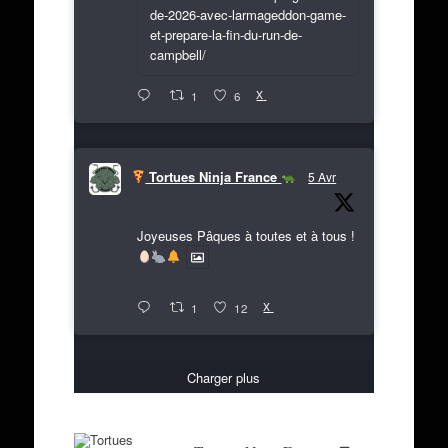
de-2026-avec-larmageddon-game-
et-prepare-la-fin-du-run-de-
campbell/
X
1
6
Tortues Ninja France
5 Avr
Joyeuses Pâques à toutes et à tous !
X
1
12
Charger plus