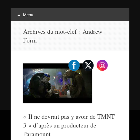
Menu
Tortuepédia
Aller
L'encyclopédie des Tortues Ninja !
Archives du mot-clef :
Andrew
au
Form
contenu
« Il ne devrait pas y avoir de TMNT
3 » d’après un producteur de
Paramount