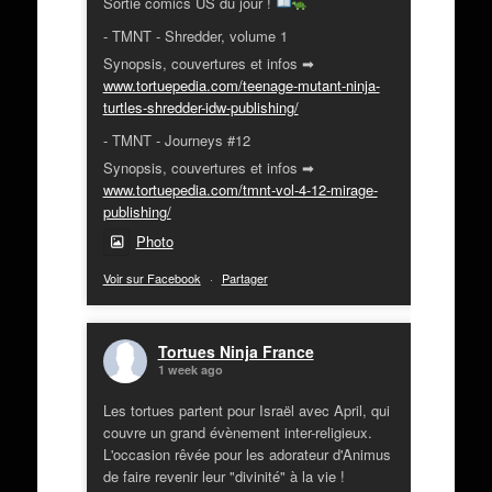
Sortie comics US du jour !
- TMNT - Shredder, volume 1
Synopsis, couvertures et infos ➡
www.tortuepedia.com/teenage-mutant-ninja-
turtles-shredder-idw-publishing/
- TMNT - Journeys #12
Synopsis, couvertures et infos ➡
www.tortuepedia.com/tmnt-vol-4-12-mirage-
publishing/
Photo
Voir sur Facebook
·
Partager
Tortues Ninja France
1 week ago
Les tortues partent pour Israël avec April, qui
couvre un grand évènement inter-religieux.
L'occasion rêvée pour les adorateur d'Animus
de faire revenir leur "divinité" à la vie !