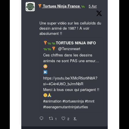
Tortues Ninja France
5 Avr
Une super vidéo sur les celluloïds du
dessin animé de 1987 ! A voir
absolument !!
TORTUES NINJA INFO
@Tenzoneart
Ces chiffres dans les dessins
animés ne sont PAS une erreur…
https://youtu.be/XMcR5or9N8A?
si=4C4r4U6O_bJrmNbR
Merci à tous ceux qui partagent !!
#animation #tortuesninja #tmnt
#teenagemutantninjaturtles
X
1
2