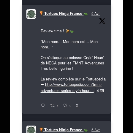
Tortues Ninja France
5 Avr
Review time !
"Mon nom... Mon nom est... Mon
nom..."
On s'attaque au colosse Cryin' Houn'
de NECA pour les TMNT Adventures !
Très belle figurine !
La review complète sur le Tortuepédia
➡
http://www.tortuepedia.com/tmnt-
adventures-series-cryin-houn...
4
X
1
2
Tortues Ninja France
5 Avr