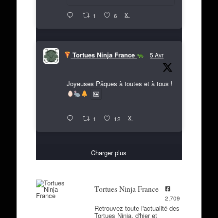
X
1
6
Tortues Ninja France
5 Avr
Joyeuses Pâques à toutes et à tous !
X
1
12
Charger plus
Tortues Ninja France
2,709
Retrouvez toute l'actualité des
Tortues Ninja, d'hier et