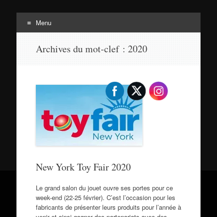
Menu
Tortuepédia
Aller
L'encyclopédie des Tortues Ninja !
Archives du mot-clef :
2020
au
contenu
New York Toy Fair 2020
Le grand salon du jouet ouvre ses portes pour ce
week-end (22-25 février). C’est l’occasion pour les
fabricants de présenter leurs produits pour l’année à
venir et ainsi gagner des partenariats avec des