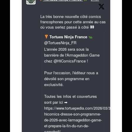
La très bonne nouvelle côté comics
francophones pour cette année au cas
où vous seriez passé à côté
Tortues Ninja France
@TortuesNinja_FR
L'année 2026 sera sous la
bannière de l'Armageddon Game
chez @HiComicsFrance !
Pour l'occasion, l'éditeur nous a
dévoilé son programme en
exclusivité.
Toutes les infos et couvertures
sont par ici ➡
https://www.tortuepedia.com/2026/03/31/exclusif-
hicomics-dresse-son-programme-
de-2026-avec-larmageddon-game-
et-prepare-la-fin-du-run-de-
campbell/