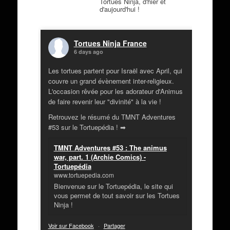
Tortues Ninja, d'hier et
d'aujourd'hui !
Tortues Ninja France
6 days ago
Les tortues partent pour Israël avec April, qui
couvre un grand évènement inter-religieux.
L'occasion rêvée pour les adorateur d'Animus
de faire revenir leur "divinité" à la vie !
Retrouvez le résumé du TMNT Adventures
#53 sur le Tortuepédia ! ➡
TMNT Adventures #53 : The animus
war, part. 1 (Archie Comics) -
Tortuepédia
www.tortuepedia.com
Bienvenue sur le Tortuepédia, le site qui
vous permet de tout savoir sur les Tortues
Ninja !
Voir sur Facebook
·
Partager