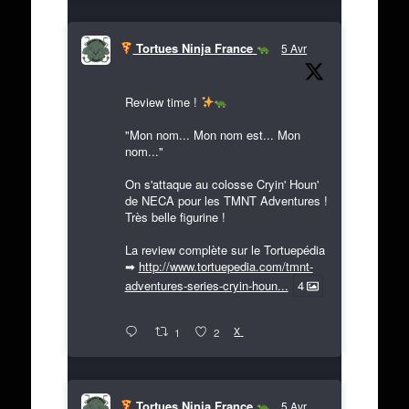
Tortues Ninja France
5 Avr
Review time !
"Mon nom... Mon nom est... Mon
nom..."
On s'attaque au colosse Cryin' Houn'
de NECA pour les TMNT Adventures !
Très belle figurine !
La review complète sur le Tortuepédia
➡
http://www.tortuepedia.com/tmnt-
adventures-series-cryin-houn...
4
X
1
2
Tortues Ninja France
5 Avr