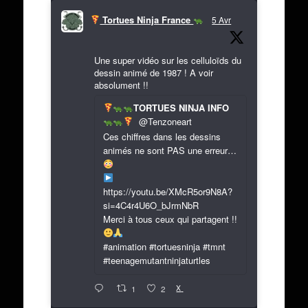
Tortues Ninja France
5 Avr
Une super vidéo sur les celluloïds du
dessin animé de 1987 ! A voir
absolument !!
TORTUES NINJA INFO
@Tenzoneart
Ces chiffres dans les dessins
animés ne sont PAS une erreur…
https://youtu.be/XMcR5or9N8A?
si=4C4r4U6O_bJrmNbR
Merci à tous ceux qui partagent !!
#animation #tortuesninja #tmnt
#teenagemutantninjaturtles
X
1
2