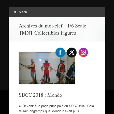
Menu
Tortuepédia
Aller
L'encyclopédie des Tortues Ninja !
Archives du mot-clef :
1/6 Scale
au
TMNT Collectibles Figures
contenu
SDCC 2018 : Mondo
⇐ Revenir à la page principale du SDCC 2018 Cela
faisait longtemps que Mondo n’avait plus