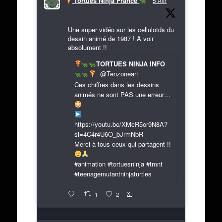
Tortues Ninja France
5 Avr
Une super vidéo sur les celluloïds du
dessin animé de 1987 ! A voir
absolument !!
TORTUES NINJA INFO
@Tenzoneart
Ces chiffres dans les dessins
animés ne sont PAS une erreur…
https://youtu.be/XMcR5or9N8A?
si=4C4r4U6O_bJrmNbR
Merci à tous ceux qui partagent !!
#animation #tortuesninja #tmnt
#teenagemutantninjaturtles
X
1
2