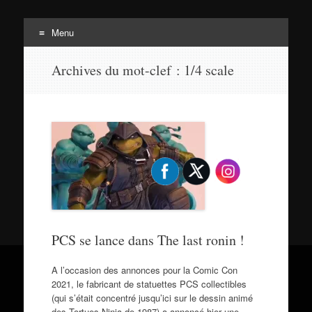
Menu
Tortuepédia
Aller
L'encyclopédie des Tortues Ninja !
Archives du mot-clef :
1/4 scale
au
contenu
PCS se lance dans The last ronin !
A l’occasion des annonces pour la Comic Con
2021, le fabricant de statuettes PCS collectibles
(qui s’était concentré jusqu’ici sur le dessin animé
des Tortues Ninja de 1987) a annoncé hier une