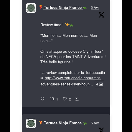
Tortues Ninja France
5 Avr
Review time !
"Mon nom... Mon nom est... Mon
nom..."
On s'attaque au colosse Cryin' Houn'
de NECA pour les TMNT Adventures !
Très belle figurine !
La review complète sur le Tortuepédia
➡
http://www.tortuepedia.com/tmnt-
adventures-series-cryin-houn...
4
X
1
2
Tortues Ninja France
5 Avr