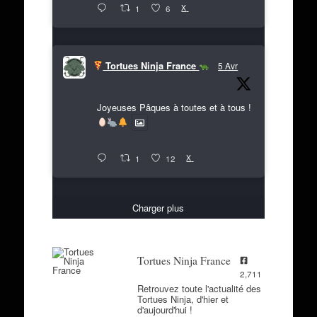
X
1
6
Tortues Ninja France
5 Avr
Joyeuses Pâques à toutes et à tous !
X
1
12
Charger plus
Tortues Ninja France
2,711
Retrouvez toute l'actualité des
Tortues Ninja, d'hier et
d'aujourd'hui !