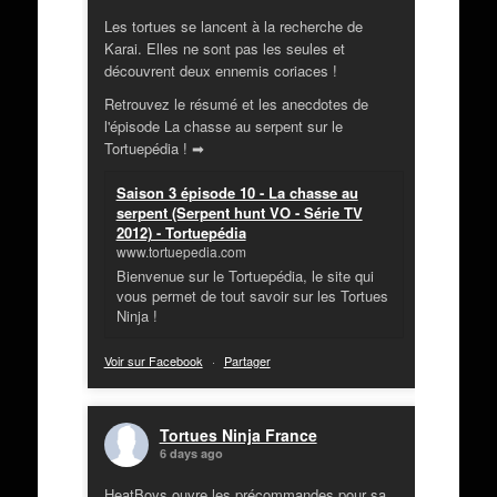
Les tortues se lancent à la recherche de
Karai. Elles ne sont pas les seules et
découvrent deux ennemis coriaces !
Retrouvez le résumé et les anecdotes de
l'épisode La chasse au serpent sur le
Tortuepédia ! ➡
Saison 3 épisode 10 - La chasse au
serpent (Serpent hunt VO - Série TV
2012) - Tortuepédia
www.tortuepedia.com
Bienvenue sur le Tortuepédia, le site qui
vous permet de tout savoir sur les Tortues
Ninja !
Voir sur Facebook
·
Partager
Tortues Ninja France
6 days ago
HeatBoys ouvre les précommandes pour sa