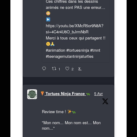
Ces chiffres dans les dessins
animés ne sont PAS une erreur…
https://youtu.be/XMcR5or9N8A?
si=4C4r4U6O_bJrmNbR
Merci à tous ceux qui partagent !!
#animation #tortuesninja #tmnt
#teenagemutantninjaturtles
X
1
2
Tortues Ninja France
5 Avr
Review time !
"Mon nom... Mon nom est... Mon
nom..."