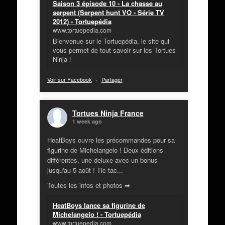
Saison 3 épisode 10 - La chasse au
serpent (Serpent hunt VO - Série TV
2012) - Tortuepédia
www.tortuepedia.com
Bienvenue sur le Tortuepédia, le site qui
vous permet de tout savoir sur les Tortues
Ninja !
Voir sur Facebook
·
Partager
Tortues Ninja France
1 week ago
HeatBoys ouvre les précommandes pour sa
figurine de Michelangelo ! Deux éditions
différentes, une deluxe avec un bonus
jusqu'au 5 août ! Tic tac...
Toutes les infos et photos ➡
HeatBoys lance sa figurine de
Michelangelo ! - Tortuepédia
www.tortuepedia.com