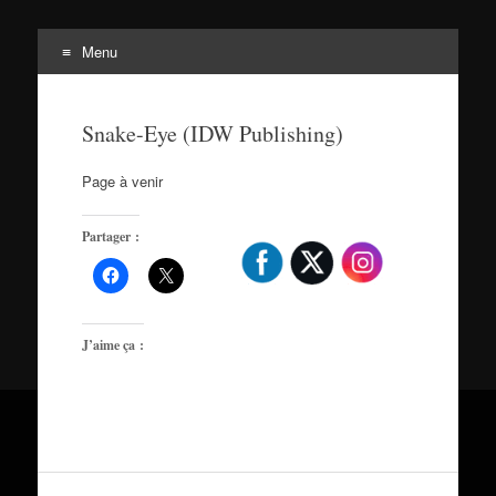
Menu
Tortuepédia
Aller
L'encyclopédie des Tortues Ninja !
au
Snake-Eye (IDW Publishing)
contenu
Page à venir
Partager :
J’aime ça :