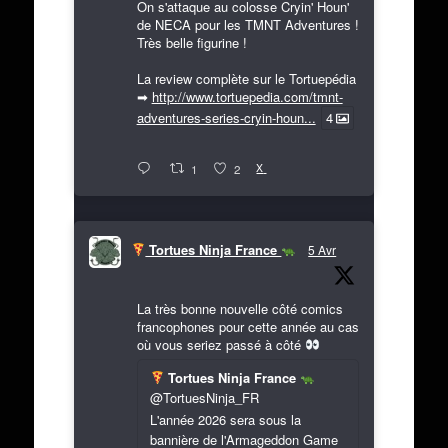
On s'attaque au colosse Cryin' Houn'
de NECA pour les TMNT Adventures !
Très belle figurine !
La review complète sur le Tortuepédia
➡
http://www.tortuepedia.com/tmnt-
adventures-series-cryin-houn...
4
X
1
2
Tortues Ninja France
5 Avr
La très bonne nouvelle côté comics
francophones pour cette année au cas
où vous seriez passé à côté
Tortues Ninja France
@TortuesNinja_FR
L'année 2026 sera sous la
bannière de l'Armageddon Game