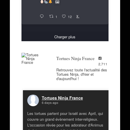
X
1
12
Charger plus
Tortues Ninja France
2,711
Retrouvez toute l'actualité des
Tortues Ninja, d'hier et
d'aujourd'hui !
Tortues Ninja France
6 days ago
Les tortues partent pour Israël avec April, qui
couvre un grand évènement inter-religieux.
L'occasion rêvée pour les adorateur d'Animus