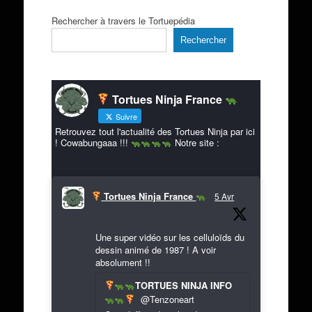
Rechercher à travers le Tortuepédia
Rechercher
Tortues Ninja France
Suivre
Retrouvez tout l'actualité des Tortues Ninja par ici
! Cowabungaaa !!!
Notre site :
Tortues Ninja France
5 Avr
Une super vidéo sur les celluloïds du
dessin animé de 1987 ! A voir
absolument !!
TORTUES NINJA INFO
@Tenzoneart