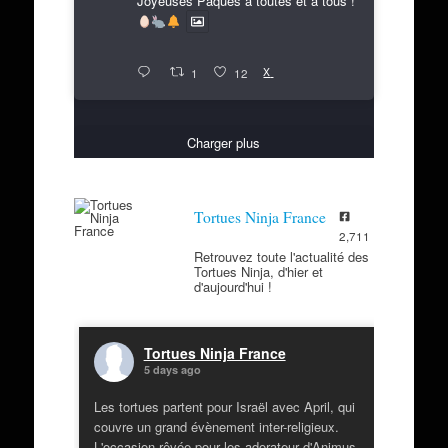
Joyeuses Pâques à toutes et à tous !
X
1
12
Charger plus
Tortues Ninja France
2,711
Retrouvez toute l'actualité des
Tortues Ninja, d'hier et
d'aujourd'hui !
Tortues Ninja France
5 days ago
Les tortues partent pour Israël avec April, qui
couvre un grand évènement inter-religieux.
L'occasion rêvée pour les adorateur d'Animus