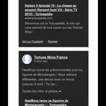
Saison 3 épisode 10 - La chasse au
serpent (Serpent hunt VO - Série TV
2012) - Tortuepédia
www.tortuepedia.com
Bienvenue sur le Tortuepédia, le site qui
vous permet de tout savoir sur les Tortues
Ninja !
Voir sur Facebook
·
Partager
Tortues Ninja France
6 days ago
HeatBoys ouvre les précommandes pour sa
figurine de Michelangelo ! Deux éditions
différentes, une deluxe avec un bonus
jusqu'au 5 août ! Tic tac...
Toutes les infos et photos ➡
HeatBoys lance sa figurine de
Michelangelo ! - Tortuepédia