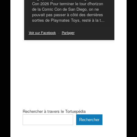
Con 2026 Pour terminer le tour d'horizon
de la Comic Con de San Diego, on ne
pouvait pas passer à côté des dernières
sorties de Playmates Toys, resté à la t...
Voir sur Facebook
·
Partager
Rechercher à travers le Tortuepédia
Rechercher