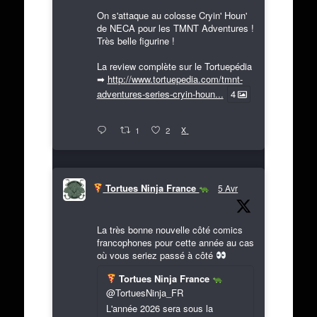
On s'attaque au colosse Cryin' Houn'
de NECA pour les TMNT Adventures !
Très belle figurine !
La review complète sur le Tortuepédia
➡
http://www.tortuepedia.com/tmnt-
adventures-series-cryin-houn...
4
X
1
2
Tortues Ninja France
5 Avr
La très bonne nouvelle côté comics
francophones pour cette année au cas
où vous seriez passé à côté
Tortues Ninja France
@TortuesNinja_FR
L'année 2026 sera sous la