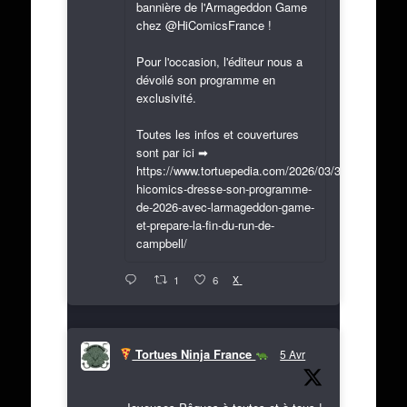
bannière de l'Armageddon Game
chez @HiComicsFrance !
Pour l'occasion, l'éditeur nous a
dévoilé son programme en
exclusivité.
Toutes les infos et couvertures
sont par ici ➡
https://www.tortuepedia.com/2026/03/31/exclusif-
hicomics-dresse-son-programme-
de-2026-avec-larmageddon-game-
et-prepare-la-fin-du-run-de-
campbell/
X
1
6
Tortues Ninja France
5 Avr