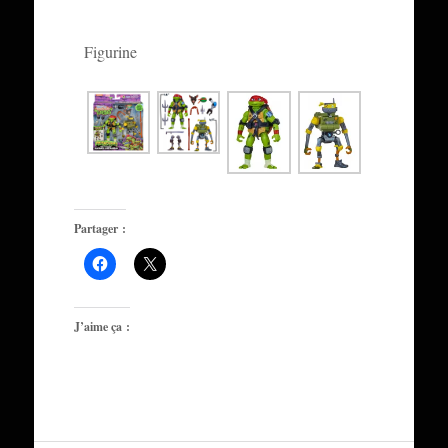
Figurine
Partager :
J’aime ça :