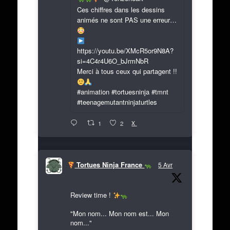
Ces chiffres dans les dessins
animés ne sont PAS une erreur…
https://youtu.be/XMcR5or9N8A?
si=4C4r4U6O_bJrmNbR
Merci à tous ceux qui partagent !!
#animation #tortuesninja #tmnt
#teenagemutantninjaturtles
X
1
2
Tortues Ninja France
5 Avr
Review time !
"Mon nom... Mon nom est... Mon
nom..."