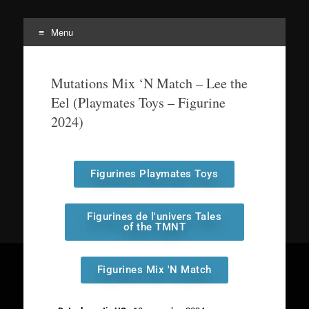
Menu
Tortuepédia
L'encyclopédie des Tortues Ninja !
Mutations Mix ‘N Match – Lee the
Eel (Playmates Toys – Figurine
2024)
Figurines Playmates Toys
Figurines de l'univers Tales
of the TMNT
Figurines Mix 'N Match