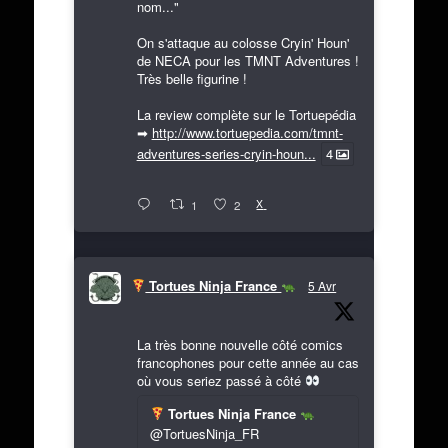
nom..."
On s'attaque au colosse Cryin' Houn'
de NECA pour les TMNT Adventures !
Très belle figurine !
La review complète sur le Tortuepédia
➡
http://www.tortuepedia.com/tmnt-
adventures-series-cryin-houn...
4
X
1
2
Tortues Ninja France
5 Avr
La très bonne nouvelle côté comics
francophones pour cette année au cas
où vous seriez passé à côté
Tortues Ninja France
@TortuesNinja_FR