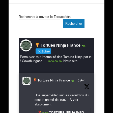
Rechercher à travers le Tortuepédia
Rechercher
Tortues Ninja France
Suivre
Retrouvez tout l'actualité des Tortues Ninja par ici
! Cowabungaaa !!!
Notre site :
Tortues Ninja France
5 Avr
Une super vidéo sur les celluloïds du
dessin animé de 1987 ! A voir
absolument !!
TORTUES NINJA INFO