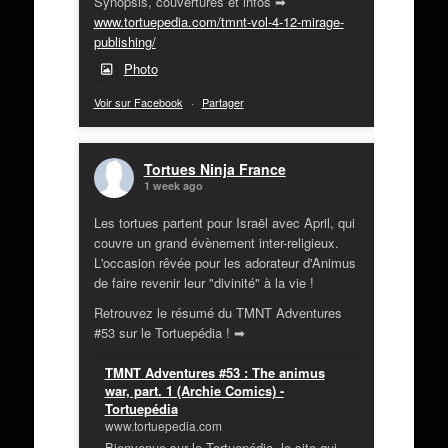
Synopsis, couvertures et infos ➡
www.tortuepedia.com/tmnt-vol-4-12-mirage-
publishing/
Photo
Voir sur Facebook
·
Partager
Tortues Ninja France
1 week ago
Les tortues partent pour Israël avec April, qui
couvre un grand évènement inter-religieux.
L'occasion rêvée pour les adorateur d'Animus
de faire revenir leur "divinité" à la vie !
Retrouvez le résumé du TMNT Adventures
#53 sur le Tortuepédia ! ➡
TMNT Adventures #53 : The animus
war, part. 1 (Archie Comics) -
Tortuepédia
www.tortuepedia.com
Bienvenue sur le Tortuepédia, le site qui