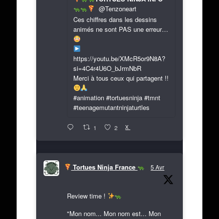
@Tenzoneart
Ces chiffres dans les dessins
animés ne sont PAS une erreur…
https://youtu.be/XMcR5or9N8A?
si=4C4r4U6O_bJrmNbR
Merci à tous ceux qui partagent !!
#animation #tortuesninja #tmnt
#teenagemutantninjaturtles
X
1
2
Tortues Ninja France
5 Avr
Review time !
"Mon nom... Mon nom est... Mon