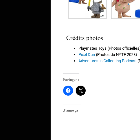
Crédits photos
Playmates Toys (Photos officielles
Pïxel Dan
(Photos du NYTF 2023)
Adventures in Collecting Podcast
(
Partager :
J’aime ça :