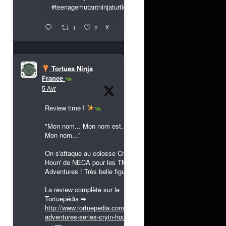
#teenagemutantninjaturtles
X
1
2
Tortues Ninja
France
5 Avr
Review time !
"Mon nom... Mon nom est...
Mon nom..."
On s'attaque au colosse Cryin'
Houn' de NECA pour les TMNT
Adventures ! Très belle figurine !
La review complète sur le
Tortuepédia ➡
http://www.tortuepedia.com/tmnt-
adventures-series-cryin-houn...