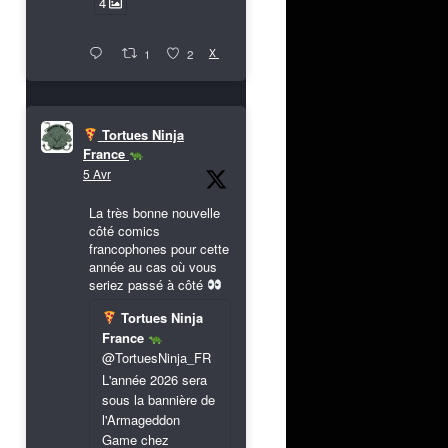
4
X
1
2
Tortues Ninja
France
5 Avr
La très bonne nouvelle
côté comics
francophones pour cette
année au cas où vous
seriez passé à côté
Tortues Ninja
France
@TortuesNinja_FR
L'année 2026 sera
sous la bannière de
l'Armageddon
Game chez