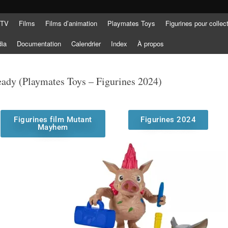
 TV
Films
Films d’animation
Playmates Toys
Figurines pour collec
dia
Documentation
Calendrier
Index
À propos
ady (Playmates Toys – Figurines 2024)
Figurines film Mutant
Figurines 2024
Mayhem