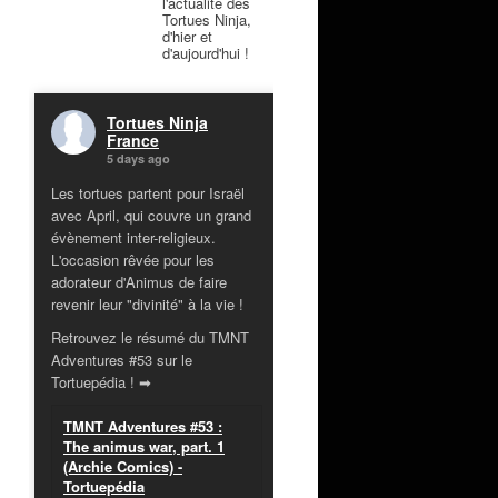
l'actualité des
Tortues Ninja,
d'hier et
d'aujourd'hui !
Tortues Ninja
France
5 days ago
Les tortues partent pour Israël
avec April, qui couvre un grand
évènement inter-religieux.
L'occasion rêvée pour les
adorateur d'Animus de faire
revenir leur "divinité" à la vie !
Retrouvez le résumé du TMNT
Adventures #53 sur le
Tortuepédia ! ➡
TMNT Adventures #53 :
The animus war, part. 1
(Archie Comics) -
Tortuepédia