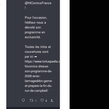
@HiComicsFrance
!
Pour l'occasion,
l'éditeur nous a
dévoilé son
programme en
exclusivité.
Toutes les infos et
couvertures sont
par ici ➡
https://www.tortuepedia.com/2026/03/31/exclusif-
hicomics-dresse-
son-programme-de-
2026-avec-
larmageddon-game-
et-prepare-la-fin-du-
run-de-campbell/
X
1
6