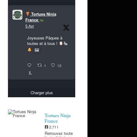
Tortues Ninja
France
5 Avr
Joyeuses Pâques à
toutes et à tous !
1
12
X
Charger plus
Tortues Ninja
France
2,711
Retrouvez toute