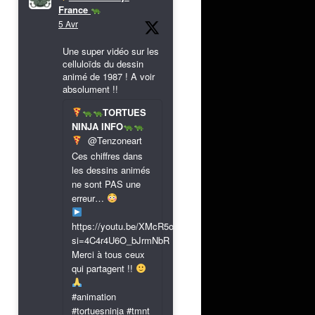
France
5 Avr
Une super vidéo sur les
celluloïds du dessin
animé de 1987 ! A voir
absolument !!
TORTUES
NINJA INFO
@Tenzoneart
Ces chiffres dans
les dessins animés
ne sont PAS une
erreur…
https://youtu.be/XMcR5or9N8A?
si=4C4r4U6O_bJrmNbR
Merci à tous ceux
qui partagent !!
#animation
#tortuesninja #tmnt