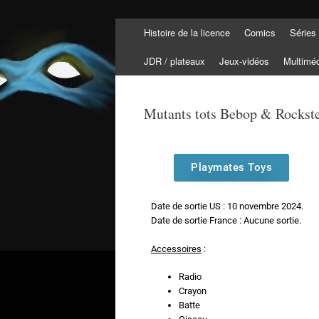
Histoire de la licence
Comics
Séries
Tortuepédia
L'encyclopédie des Tortues Ninja !
JDR / plateaux
Jeux-vidéos
Multimé
Mutants tots Bebop & Rockste
Playmates Toys
Date de sortie US : 10 novembre 2024.
Date de sortie France : Aucune sortie.
Accessoires
:
Radio
Crayon
Batte