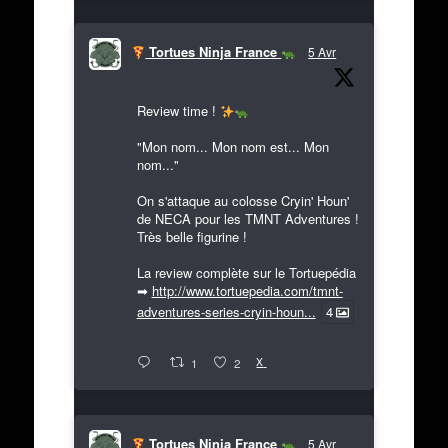
Tortues Ninja France
5 Avr
Review time !
"Mon nom... Mon nom est... Mon
nom..."
On s'attaque au colosse Cryin' Houn'
de NECA pour les TMNT Adventures !
Très belle figurine !
La review complète sur le Tortuepédia
➡
http://www.tortuepedia.com/tmnt-
adventures-series-cryin-houn...
4
X
1
2
Tortues Ninja France
5 Avr