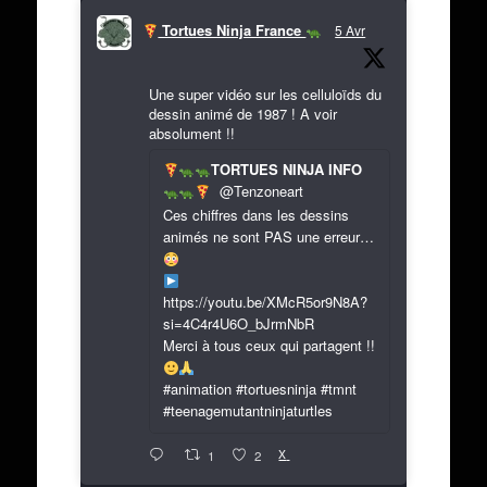
Tortues Ninja France
5 Avr
Une super vidéo sur les celluloïds du
dessin animé de 1987 ! A voir
absolument !!
TORTUES NINJA INFO
@Tenzoneart
Ces chiffres dans les dessins
animés ne sont PAS une erreur…
https://youtu.be/XMcR5or9N8A?
si=4C4r4U6O_bJrmNbR
Merci à tous ceux qui partagent !!
#animation #tortuesninja #tmnt
#teenagemutantninjaturtles
X
1
2