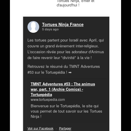
Tortues Ninja, d'hier et
d'aujourd'hui !
Tortues Ninja France
5 days ago
Les tortues partent pour Israël avec April, qui
couvre un grand évènement inter-religieux.
L'occasion rêvée pour les adorateur d'Animus
de faire revenir leur "divinité" à la vie !
Retrouvez le résumé du TMNT Adventures
#53 sur le Tortuepédia ! ➡
TMNT Adventures #53 : The animus
war, part. 1 (Archie Comics) -
Tortuepédia
www.tortuepedia.com
Bienvenue sur le Tortuepédia, le site qui
vous permet de tout savoir sur les Tortues
Ninja !
Voir sur Facebook
·
Partager