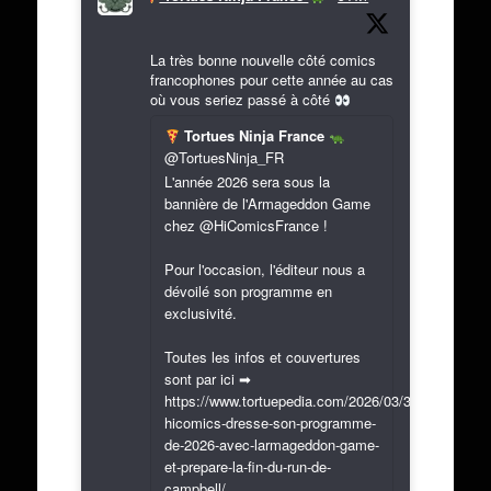
La très bonne nouvelle côté comics
francophones pour cette année au cas
où vous seriez passé à côté
Tortues Ninja France
@TortuesNinja_FR
L'année 2026 sera sous la
bannière de l'Armageddon Game
chez @HiComicsFrance !
Pour l'occasion, l'éditeur nous a
dévoilé son programme en
exclusivité.
Toutes les infos et couvertures
sont par ici ➡
https://www.tortuepedia.com/2026/03/31/exclusif-
hicomics-dresse-son-programme-
de-2026-avec-larmageddon-game-
et-prepare-la-fin-du-run-de-
campbell/