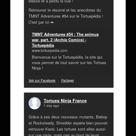
blessé et a perdu la vue !
Retrouvez le résumé et les anecdotes du
TMNT Adventures #54 sur le Tortuepédia !
C'est par ici ➡
TMNT Adventures #54 : The animus
war, part. 2 (Archie Comics) -
Tortuepédia
www.tortuepedia.com
Bienvenue sur le Tortuepédia, le site qui
vous permet de tout savoir sur les Tortues
Ninja !
Voir sur Facebook
·
Partager
Tortues Ninja France
1 day ago
Grâce à ses deux nouveaux mutants, Bebop
et Rocksteady, Shredder espère bien pouvoir
retrouver Karai. Les tortues sont elles aussi
sur une piste, mais pas au bout de leurs