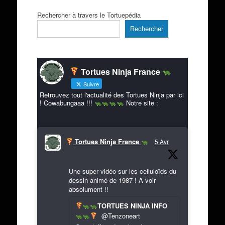
Rechercher à travers le Tortuepédia
Rechercher
Tortues Ninja France
Suivre
Retrouvez tout l'actualité des Tortues Ninja par ici
! Cowabungaaa !!!
Notre site :
Tortues Ninja France
5 Avr
Une super vidéo sur les celluloïds du
dessin animé de 1987 ! A voir
absolument !!
TORTUES NINJA INFO
@Tenzoneart