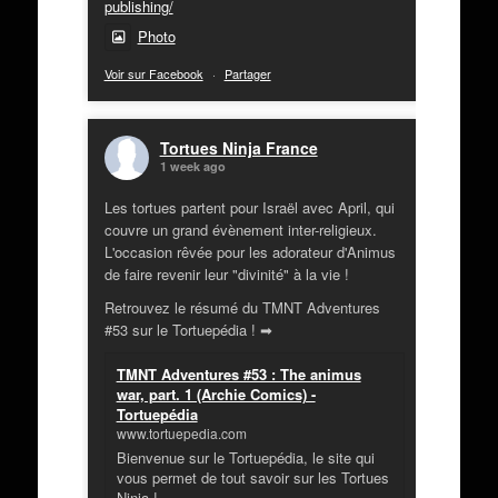
publishing/
Photo
Voir sur Facebook
·
Partager
Tortues Ninja France
1 week ago
Les tortues partent pour Israël avec April, qui
couvre un grand évènement inter-religieux.
L'occasion rêvée pour les adorateur d'Animus
de faire revenir leur "divinité" à la vie !
Retrouvez le résumé du TMNT Adventures
#53 sur le Tortuepédia ! ➡
TMNT Adventures #53 : The animus
war, part. 1 (Archie Comics) -
Tortuepédia
www.tortuepedia.com
Bienvenue sur le Tortuepédia, le site qui
vous permet de tout savoir sur les Tortues
Ninja !