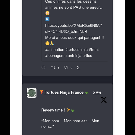
Ces chiffres dans les dessins
animés ne sont PAS une erreur…
https://youtu.be/XMcR5or9N8A?
si=4C4r4U6O_bJrmNbR
Merci à tous ceux qui partagent !!
#animation #tortuesninja #tmnt
#teenagemutantninjaturtles
X
1
2
Tortues Ninja France
5 Avr
Review time !
"Mon nom... Mon nom est... Mon
nom..."