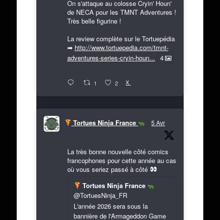
On s'attaque au colosse Cryin' Houn'
de NECA pour les TMNT Adventures !
Très belle figurine !
La review complète sur le Tortuepédia
➡
http://www.tortuepedia.com/tmnt-
adventures-series-cryin-houn...
4
X
1
2
Tortues Ninja France
5 Avr
La très bonne nouvelle côté comics
francophones pour cette année au cas
où vous seriez passé à côté
Tortues Ninja France
@TortuesNinja_FR
L'année 2026 sera sous la
bannière de l'Armageddon Game