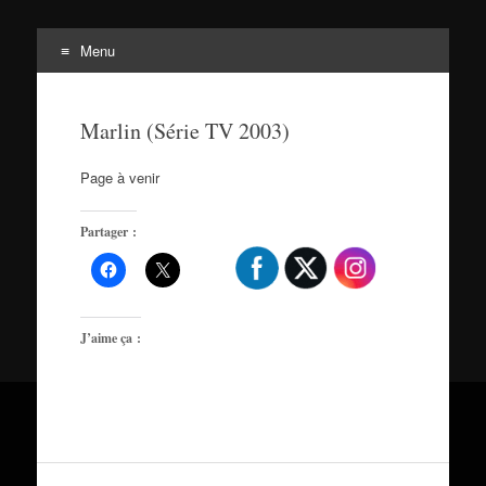
Menu
Tortuepédia
Aller
L'encyclopédie des Tortues Ninja !
au
Marlin (Série TV 2003)
contenu
Page à venir
Partager :
J’aime ça :