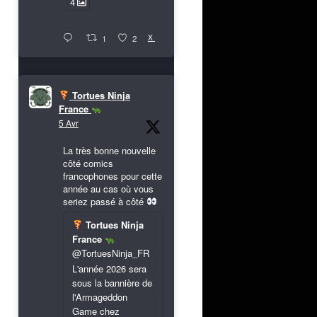
4
X
1
2
Tortues Ninja
France
5 Avr
La très bonne nouvelle
côté comics
francophones pour cette
année au cas où vous
seriez passé à côté
Tortues Ninja
France
@TortuesNinja_FR
L'année 2026 sera
sous la bannière de
l'Armageddon
Game chez