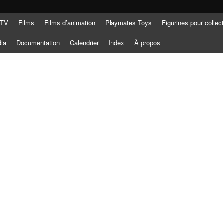
 TV
Films
Films d’animation
Playmates Toys
Figurines pour collec
dia
Documentation
Calendrier
Index
À propos