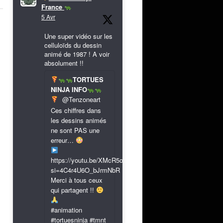
France
5 Avr
Une super vidéo sur les
celluloïds du dessin
animé de 1987 ! A voir
absolument !!
TORTUES
NINJA INFO
@Tenzoneart
Ces chiffres dans
les dessins animés
ne sont PAS une
erreur…
https://youtu.be/XMcR5or9N8A?
si=4C4r4U6O_bJrmNbR
Merci à tous ceux
qui partagent !!
#animation
#tortuesninja #tmnt