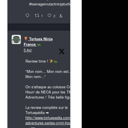
#teenagemutantninjaturtles
X
1
2
Tortues Ninja
France
5 Avr
Review time !
"Mon nom... Mon nom est...
Mon nom..."
On s'attaque au colosse Cryin'
Houn' de NECA pour les TMNT
Adventures ! Très belle figurine !
La review complète sur le
Tortuepédia ➡
http://www.tortuepedia.com/tmnt-
adventures-series-cryin-houn...