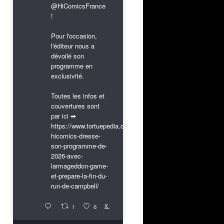
@HiComicsFrance
!
Pour l'occasion,
l'éditeur nous a
dévoilé son
programme en
exclusivité.
Toutes les infos et
couvertures sont
par ici ➡
https://www.tortuepedia.com/2026/03/31/exclusif-
hicomics-dresse-
son-programme-de-
2026-avec-
larmageddon-game-
et-prepare-la-fin-du-
run-de-campbell/
X
1
6