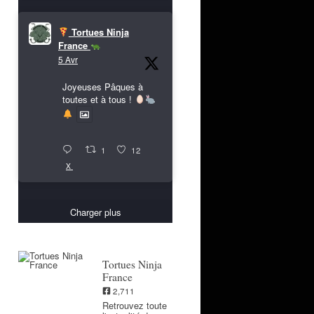
Tortues Ninja
France
5 Avr
Joyeuses Pâques à
toutes et à tous !
1
12
X
Charger plus
Tortues Ninja
France
2,711
Retrouvez toute