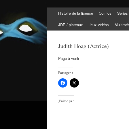
Aller
Histoire de la licence
Comics
Séries
au
Tortuepédia
contenu
L'encyclopédie des Tortues Ninja !
JDR / plateaux
Jeux-vidéos
Multimé
Judith Hoag (Actrice)
Page à venir
Partager :
J’aime ça :