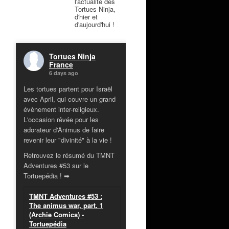
l'actualité des
Tortues Ninja,
d'hier et
d'aujourd'hui !
Tortues Ninja
France
6 days ago
Les tortues partent pour Israël
avec April, qui couvre un grand
évènement inter-religieux.
L'occasion rêvée pour les
adorateur d'Animus de faire
revenir leur "divinité" à la vie !
Retrouvez le résumé du TMNT
Adventures #53 sur le
Tortuepédia ! ➡
TMNT Adventures #53 :
The animus war, part. 1
(Archie Comics) -
Tortuepédia