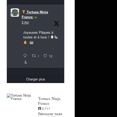
Tortues Ninja
France
5 Avr
Joyeuses Pâques à
toutes et à tous !
1
12
X
Charger plus
Tortues Ninja
France
2,711
Retrouvez toute