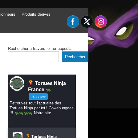
tionneurs
Produits dérivés
Rechercher à travers le Tortuepédia
Rechercher
Tortues Ninja
France
Suivre
Retrouvez tout l'actualité des
Tortues Ninja par ici ! Cowabungaaa
!!!
Notre site :
Tortues Ninja