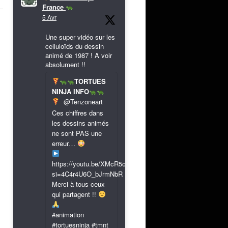
France
5 Avr
Une super vidéo sur les
celluloïds du dessin
animé de 1987 ! A voir
absolument !!
TORTUES
NINJA INFO
@Tenzoneart
Ces chiffres dans
les dessins animés
ne sont PAS une
erreur…
https://youtu.be/XMcR5or9N8A?
si=4C4r4U6O_bJrmNbR
Merci à tous ceux
qui partagent !!
#animation
#tortuesninja #tmnt