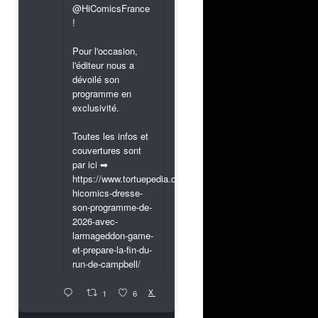
@HiComicsFrance
!
Pour l'occasion,
l'éditeur nous a
dévoilé son
programme en
exclusivité.
Toutes les infos et
couvertures sont
par ici ➡
https://www.tortuepedia.com/2026/03/31/exclusif-
hicomics-dresse-
son-programme-de-
2026-avec-
larmageddon-game-
et-prepare-la-fin-du-
run-de-campbell/
X
1
6