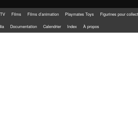
 TV
Films
Films d’animation
Playmates Toys
Figurines pour collec
dia
Documentation
Calendrier
Index
À propos