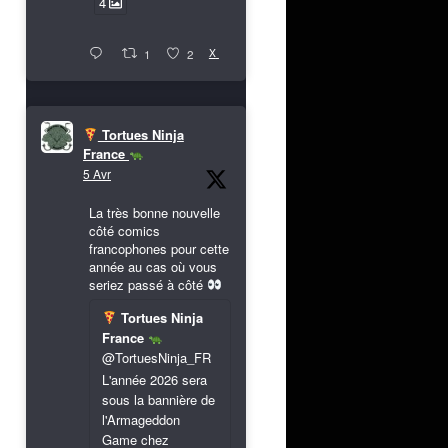
4
X
1
2
Tortues Ninja
France
5 Avr
La très bonne nouvelle
côté comics
francophones pour cette
année au cas où vous
seriez passé à côté
Tortues Ninja
France
@TortuesNinja_FR
L'année 2026 sera
sous la bannière de
l'Armageddon
Game chez