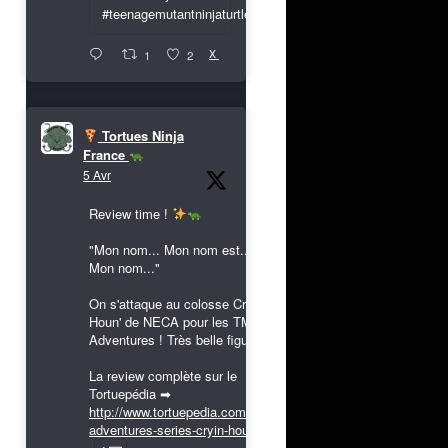
#teenagemutantninjaturtles
X
1
2
Tortues Ninja
France
5 Avr
Review time !
"Mon nom... Mon nom est...
Mon nom..."
On s'attaque au colosse Cryin'
Houn' de NECA pour les TMNT
Adventures ! Très belle figurine !
La review complète sur le
Tortuepédia ➡
http://www.tortuepedia.com/tmnt-
adventures-series-cryin-houn...