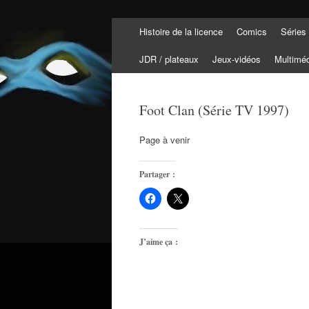
Aller
Histoire de la licence
Comics
Séries
au
Tortuepédia
contenu
L'encyclopédie des Tortues Ninja !
JDR / plateaux
Jeux-vidéos
Multimé
Foot Clan (Série TV 1997)
Page à venir
Partager :
J’aime ça :