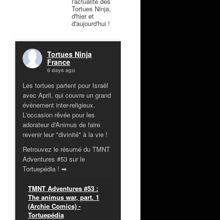
l'actualité des
Tortues Ninja,
d'hier et
d'aujourd'hui !
Tortues Ninja
France
6 days ago
Les tortues partent pour Israël
avec April, qui couvre un grand
évènement inter-religieux.
L'occasion rêvée pour les
adorateur d'Animus de faire
revenir leur "divinité" à la vie !
Retrouvez le résumé du TMNT
Adventures #53 sur le
Tortuepédia ! ➡
TMNT Adventures #53 :
The animus war, part. 1
(Archie Comics) -
Tortuepédia