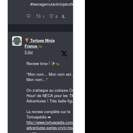
#teenagemutantninjaturtles
X
1
2
Tortues Ninja
France
5 Avr
Review time !
"Mon nom... Mon nom est...
Mon nom..."
On s'attaque au colosse Cryin'
Houn' de NECA pour les TMNT
Adventures ! Très belle figurine !
La review complète sur le
Tortuepédia ➡
http://www.tortuepedia.com/tmnt-
adventures-series-cryin-houn...