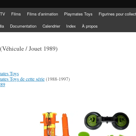
 TV
Films
Films d’animation
Playmates Toys
Figurines pour collec
dia
Documentation
Calendrier
Index
À propos
(Véhicule / Jouet 1989)
mates Toys
mates Toys de cette série
(1988-1997)
989