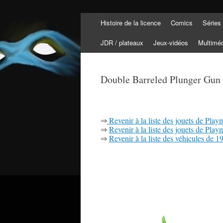
Aller
Histoire de la licence
Comics
Séries
au
Tortuepédia
contenu
L'encyclopédie des Tortues Ninja !
JDR / plateaux
Jeux-vidéos
Multimé
Double Barreled Plunger Gun 
⇒
Revenir à la liste des jouets de Play
⇒
Revenir à la liste des jouets de Play
⇒
Revenir à la liste des véhicules de 1