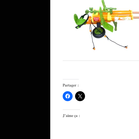
Partager :
J’aime ça :