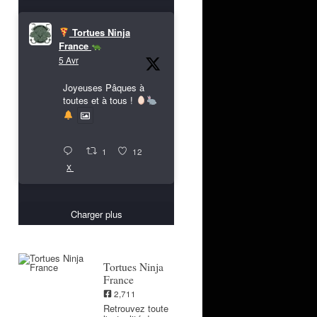
Tortues Ninja
France
5 Avr
Joyeuses Pâques à
toutes et à tous !
1
12
X
Charger plus
Tortues Ninja
France
2,711
Retrouvez toute