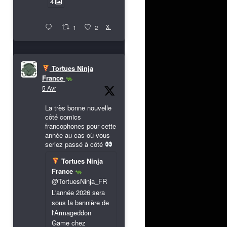
4
X
1
2
Tortues Ninja
France
5 Avr
La très bonne nouvelle
côté comics
francophones pour cette
année au cas où vous
seriez passé à côté
Tortues Ninja
France
@TortuesNinja_FR
L'année 2026 sera
sous la bannière de
l'Armageddon
Game chez