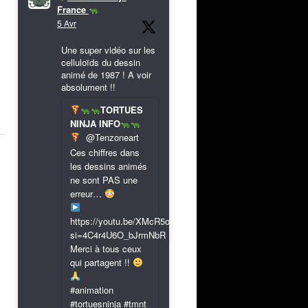
France
5 Avr
Une super vidéo sur les
celluloïds du dessin
animé de 1987 ! A voir
absolument !!
TORTUES
NINJA INFO
@Tenzoneart
Ces chiffres dans
les dessins animés
ne sont PAS une
erreur…
https://youtu.be/XMcR5or9N8A?
si=4C4r4U6O_bJrmNbR
Merci à tous ceux
qui partagent !!
#animation
#tortuesninja #tmnt