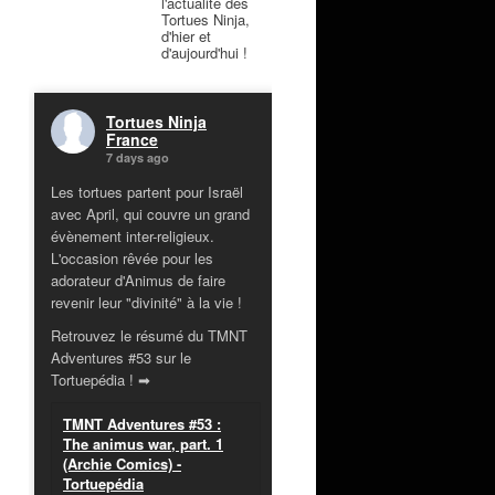
l'actualité des
Tortues Ninja,
d'hier et
d'aujourd'hui !
Tortues Ninja
France
7 days ago
Les tortues partent pour Israël
avec April, qui couvre un grand
évènement inter-religieux.
L'occasion rêvée pour les
adorateur d'Animus de faire
revenir leur "divinité" à la vie !
Retrouvez le résumé du TMNT
Adventures #53 sur le
Tortuepédia ! ➡
TMNT Adventures #53 :
The animus war, part. 1
(Archie Comics) -
Tortuepédia