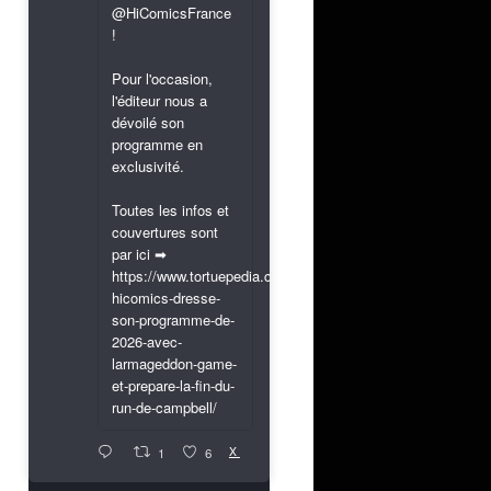
@HiComicsFrance
!
Pour l'occasion,
l'éditeur nous a
dévoilé son
programme en
exclusivité.
Toutes les infos et
couvertures sont
par ici ➡
https://www.tortuepedia.com/2026/03/31/exclusif-
hicomics-dresse-
son-programme-de-
2026-avec-
larmageddon-game-
et-prepare-la-fin-du-
run-de-campbell/
X
1
6