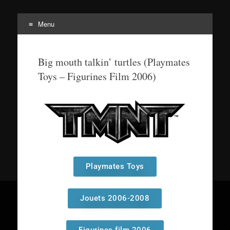
Menu
Tortuepédia
L'encyclopédie des Tortues Ninja !
Big mouth talkin’ turtles (Playmates
Toys – Figurines Film 2006)
Playmates Toys
Jouets 2006-2008