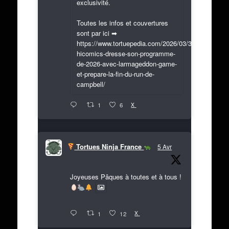
exclusivité.
Toutes les infos et couvertures
sont par ici ➡
https://www.tortuepedia.com/2026/03/31/exclusif-
hicomics-dresse-son-programme-
de-2026-avec-larmageddon-game-
et-prepare-la-fin-du-run-de-
campbell/
X
1
6
Tortues Ninja France
5 Avr
Joyeuses Pâques à toutes et à tous !
X
1
12