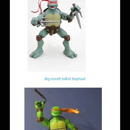
Big mouth talkin' Raphael