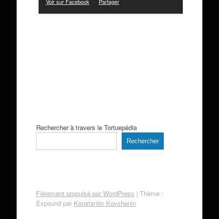
Voir sur Facebook
·
Partager
Rechercher à travers le Tortuepédia
Rechercher
Fièrement propulsé par WordPress
|
Thème :
Expound par
Konstantin Kovshenin