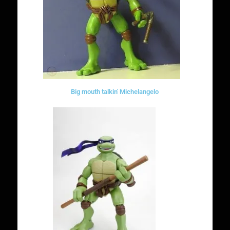
Big mouth talkin' Michelangelo