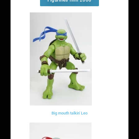
Figurines film 2006
Big mouth talkin' Leo