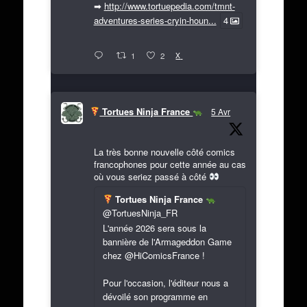
➡
http://www.tortuepedia.com/tmnt-
adventures-series-cryin-houn...
4
X
1
2
Tortues Ninja France
5 Avr
La très bonne nouvelle côté comics
francophones pour cette année au cas
où vous seriez passé à côté
Tortues Ninja France
@TortuesNinja_FR
L'année 2026 sera sous la
bannière de l'Armageddon Game
chez @HiComicsFrance !
Pour l'occasion, l'éditeur nous a
dévoilé son programme en