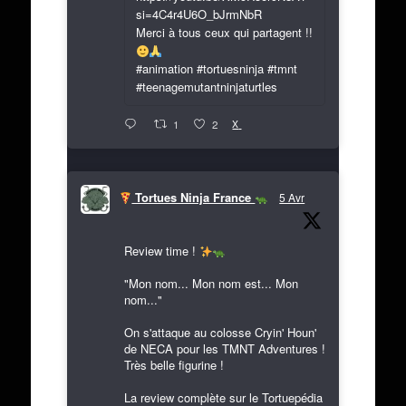
si=4C4r4U6O_bJrmNbR
Merci à tous ceux qui partagent !!
#animation #tortuesninja #tmnt
#teenagemutantninjaturtles
X
1
2
Tortues Ninja France
5 Avr
Review time !
"Mon nom... Mon nom est... Mon
nom..."
On s'attaque au colosse Cryin' Houn'
de NECA pour les TMNT Adventures !
Très belle figurine !
La review complète sur le Tortuepédia