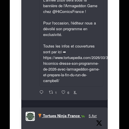
bannière de l'Armageddon Game
chez @HiComicsFrance !
Pour l'occasion, l'éditeur nous a
dévoilé son programme en
exclusivité.
Toutes les infos et couvertures
sont par ici ➡
https://www.tortuepedia.com/2026/03/31/exclusif-
hicomics-dresse-son-programme-
de-2026-avec-larmageddon-game-
et-prepare-la-fin-du-run-de-
campbell/
X
1
6
Tortues Ninja France
5 Avr