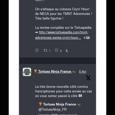
On s'attaque au colosse Cryin' Houn'
de NECA pour les TMNT Adventures !
Très belle figurine !
La review complète sur le Tortuepédia
➡
http://www.tortuepedia.com/tmnt-
adventures-series-cryin-houn...
4
X
1
2
Tortues Ninja France
5 Avr
La très bonne nouvelle côté comics
francophones pour cette année au cas
où vous seriez passé à côté
Tortues Ninja France
@TortuesNinja_FR
L'année 2026 sera sous la