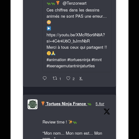
@Tenzoneart
Ces chiffres dans les dessins
animés ne sont PAS une erreur…
https://youtu.be/XMcR5or9N8A?
si=4C4r4U6O_bJrmNbR
Merci à tous ceux qui partagent !!
#animation #tortuesninja #tmnt
#teenagemutantninjaturtles
X
1
2
Tortues Ninja France
5 Avr
Review time !
"Mon nom... Mon nom est... Mon
nom..."