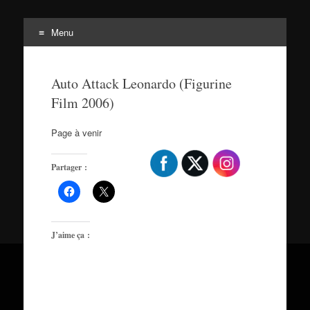
Menu
Tortuepédia
Aller
L'encyclopédie des Tortues Ninja !
au
Auto Attack Leonardo (Figurine
contenu
Film 2006)
Page à venir
Partager :
J’aime ça :