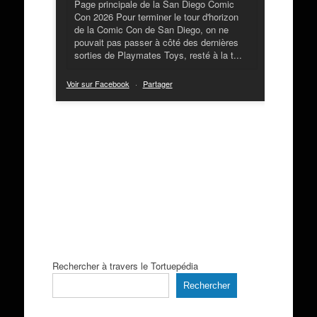
Page principale de la San Diego Comic
Con 2026 Pour terminer le tour d'horizon
de la Comic Con de San Diego, on ne
pouvait pas passer à côté des dernières
sorties de Playmates Toys, resté à la t...
Voir sur Facebook
·
Partager
Rechercher à travers le Tortuepédia
Rechercher