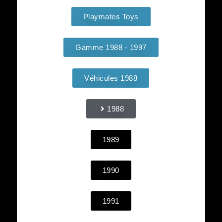
Playmates Toys
Gamme 1988 - 1997
Véhicules 1988
1988
1989
1990
1991