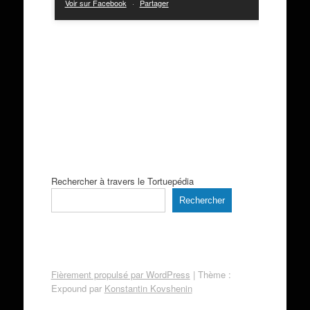
Voir sur Facebook
·
Partager
Rechercher à travers le Tortuepédia
Rechercher
Fièrement propulsé par WordPress
|
Thème :
Expound par
Konstantin Kovshenin