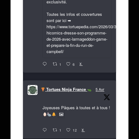
exclusivité.
Toutes les infos et couvertures
sont par ici ➡
https://www.tortuepedia.com/2026/03/31/exclusif-
hicomics-dresse-son-programme-
de-2026-avec-larmageddon-game-
et-prepare-la-fin-du-run-de-
campbell/
X
1
6
Tortues Ninja France
5 Avr
Joyeuses Pâques à toutes et à tous !
X
1
12