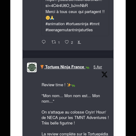
si=4C4r4U6O_bJrmNbR
Merci à tous ceux qui partagent !!
#animation #tortuesninja #tmnt
#teenagemutantninjaturtles
X
1
2
Tortues Ninja France
5 Avr
Review time !
"Mon nom... Mon nom est... Mon
nom..."
On s'attaque au colosse Cryin' Houn'
de NECA pour les TMNT Adventures !
Très belle figurine !
La review complète sur le Tortuepédia