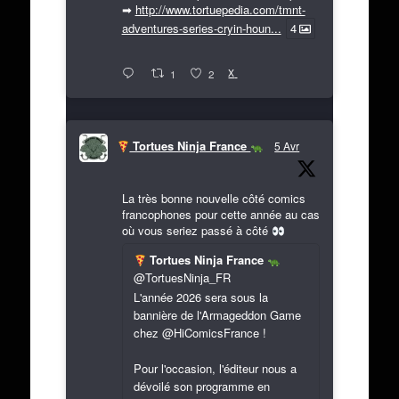
➡
http://www.tortuepedia.com/tmnt-
adventures-series-cryin-houn...
4
X
1
2
Tortues Ninja France
5 Avr
La très bonne nouvelle côté comics
francophones pour cette année au cas
où vous seriez passé à côté
Tortues Ninja France
@TortuesNinja_FR
L'année 2026 sera sous la
bannière de l'Armageddon Game
chez @HiComicsFrance !
Pour l'occasion, l'éditeur nous a
dévoilé son programme en