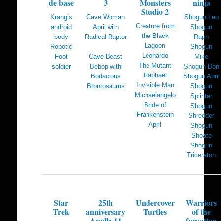
de base
3
Monsters
ninja
Studio 2
Krang’s
Cave Woman
Shogun Leo
Creature from
android
April with
Shogun
the Black
body
Radical Raptor
Raph
Lagoon
Robotic
Shogun
Leonardo
Cave Beast
Foot
Mike
The Mutant
Bebop with
soldier
Shogun Don
Raphael
Bodacious
Shogun April
Invisible Man
Brontosaurus
Shogun
Michaelangelo
Splinter
Bride of
Shogun
Frankenstein
Shredder
April
Shogun
Shoate
Shogun
Triceraton
Star
25th
Undercover
Warriors
Trek
anniversary
Turtles
of the
Apollo 11
forgotten