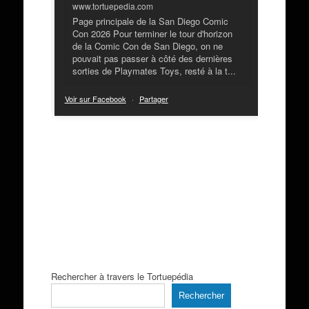
www.tortuepedia.com
Page principale de la San Diego Comic
Con 2026 Pour terminer le tour d'horizon
de la Comic Con de San Diego, on ne
pouvait pas passer à côté des dernières
sorties de Playmates Toys, resté à la t...
Voir sur Facebook
·
Partager
Rechercher à travers le Tortuepédia
Rechercher