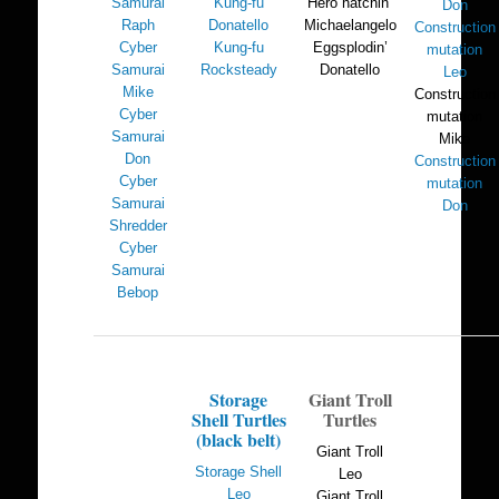
Samurai
Kung-fu
Hero hatchin’
Don
Raph
Donatello
Michaelangelo
Construction
Cyber
Kung-fu
Eggsplodin’
mutation
Samurai
Rocksteady
Donatello
Leo
Mike
Construction
Cyber
mutation
Samurai
Mike
Don
Construction
Cyber
mutation
Samurai
Don
Shredder
Cyber
Samurai
Bebop
Storage
Giant Troll
Shell Turtles
Turtles
(black belt)
Giant Troll
Storage Shell
Leo
Leo
Giant Troll