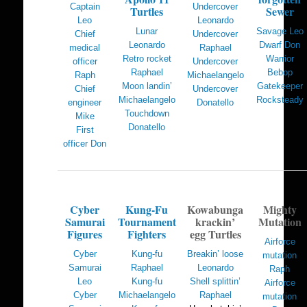
Captain
Undercover
Turtles
Sewer
Leo
Leonardo
Lunar
Savage Leo
Chief
Undercover
Leonardo
Dwarf Don
medical
Raphael
Retro rocket
Warrior
officer
Undercover
Raphael
Bebop
Raph
Michaelangelo
Moon landin’
Gatekeeper
Chief
Undercover
Michaelangelo
Rocksteady
engineer
Donatello
Touchdown
Mike
Donatello
First
officer Don
Cyber
Kung-Fu
Kowabunga
Mighty
Samurai
Tournament
krackin’
Mutation
Figures
Fighters
egg Turtles
Airforce
Cyber
Kung-fu
Breakin’ loose
mutation
Samurai
Raphael
Leonardo
Raph
Leo
Kung-fu
Shell splittin’
Airforce
Cyber
Michaelangelo
Raphael
mutation