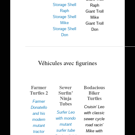
Storage Shell
Raph
Raph
Giant Troll
Storage Shell
Mike
Mike
Giant Troll
Storage Shell
Don
Don
Véhicules avec figurines
Farmer
Sewer
Bodacious
Turtles 2
Surfin’
Biker
Ninja
Turtles
Farmer
Tubes
Cruisin’ Leo
Donatello
Surfer Leo
with classic
and his
with mondo
sewer cycle
modern
mutant
road racin’
mutant
surfer tube
Mike with
tractor