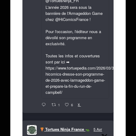
@TortuesNinja_FR
L'année 2026 sera sous la
bannière de l'Armageddon Game
chez @HiComicsFrance !
Pour l'occasion, l'éditeur nous a
dévoilé son programme en
exclusivité.
Toutes les infos et couvertures
sont par ici ➡
https://www.tortuepedia.com/2026/03/31/exclusif-
hicomics-dresse-son-programme-
de-2026-avec-larmageddon-game-
et-prepare-la-fin-du-run-de-
campbell/
X
1
6
Tortues Ninja France
5 Avr