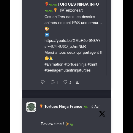
TORTUES NINJA INFO
@Tenzoneart
Ces chiffres dans les dessins
animés ne sont PAS une erreur…
https://youtu.be/XMcR5or9N8A?
si=4C4r4U6O_bJrmNbR
Merci à tous ceux qui partagent !!
#animation #tortuesninja #tmnt
#teenagemutantninjaturtles
X
1
2
Tortues Ninja France
5 Avr
Review time !