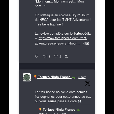
"Mon nom... Mon nom est... Mon
nom..."
On s'attaque au colosse Cryin' Houn'
de NECA pour les TMNT Adventures !
Très belle figurine !
La review complète sur le Tortuepédia
➡
http://www.tortuepedia.com/tmnt-
adventures-series-cryin-houn...
4
X
1
2
Tortues Ninja France
5 Avr
La très bonne nouvelle côté comics
francophones pour cette année au cas
où vous seriez passé à côté
Tortues Ninja France