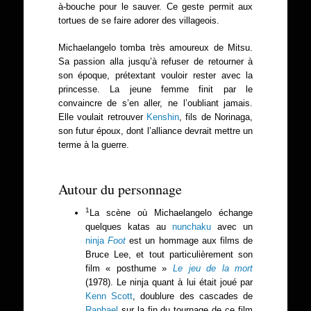
à-bouche pour le sauver. Ce geste permit aux
tortues de se faire adorer des villageois.
Michaelangelo tomba très amoureux de Mitsu.
Sa passion alla jusqu’à refuser de retourner à
son époque, prétextant vouloir rester avec la
princesse. La jeune femme finit par le
convaincre de s’en aller, ne l’oubliant jamais.
Elle voulait retrouver
Kenshin
, fils de Norinaga,
son futur époux, dont l’alliance devrait mettre un
terme à la guerre.
Autour du personnage
1
La scène où Michaelangelo échange
quelques katas au
nunchaku
avec un
ninja
Foot
est un hommage aux films de
Bruce Lee, et tout particulièrement son
film « posthume »
Le jeu de la mort
(1978). Le ninja quant à lui était joué par
Kenn Scott
, doublure des cascades de
Raphael
sur la fin du tournage de ce film