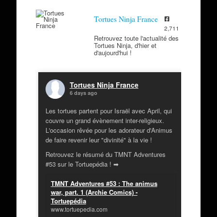
Tortues Ninja France
2,711
Retrouvez toute l'actualité des
Tortues Ninja, d'hier et
d'aujourd'hui !
Tortues Ninja France
6 days ago
Les tortues partent pour Israël avec April, qui
couvre un grand évènement inter-religieux.
L'occasion rêvée pour les adorateur d'Animus
de faire revenir leur "divinité" à la vie !
Retrouvez le résumé du TMNT Adventures
#53 sur le Tortuepédia ! ➡
TMNT Adventures #53 : The animus
war, part. 1 (Archie Comics) -
Tortuepédia
www.tortuepedia.com