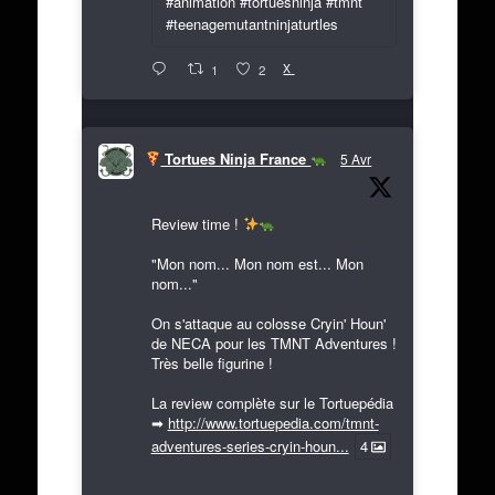
#animation #tortuesninja #tmnt
#teenagemutantninjaturtles
X
1
2
Tortues Ninja France
5 Avr
Review time !
"Mon nom... Mon nom est... Mon
nom..."
On s'attaque au colosse Cryin' Houn'
de NECA pour les TMNT Adventures !
Très belle figurine !
La review complète sur le Tortuepédia
➡
http://www.tortuepedia.com/tmnt-
adventures-series-cryin-houn...
4