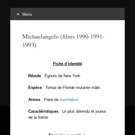
Menu
Tortuepédia
L'encyclopédie des Tortues Ninja !
Michaelangelo (films 1990-1991-
1993)
Fiche d’identité
Réside
: Égouts de New York.
Espèce
: Tortue de Floride mutante mâle.
Armes
: Paire de
nunchakus
.
Caractéristiques
: Le plus détendu et joueur
de la fratrie.