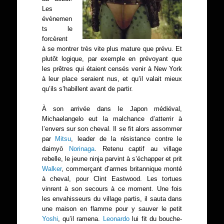
Les
évènemen
ts le
forcèrent
à se montrer très vite plus mature que prévu. Et
plutôt logique, par exemple en prévoyant que
les prêtres qui étaient censés venir à New York
à leur place seraient nus, et qu’il valait mieux
qu’ils s’habillent avant de partir.
À son arrivée dans le Japon médiéval,
Michaelangelo eut la malchance d’atterrir à
l’envers sur son cheval. Il se fit alors assommer
par
Mitsu
, leader de la résistance contre le
daimyō
Norinaga
. Retenu captif au village
rebelle, le jeune ninja parvint à s’échapper et prit
Walker
, commerçant d’armes britannique monté
à cheval, pour Clint Eastwood. Les tortues
vinrent à son secours à ce moment. Une fois
les envahisseurs du village partis, il sauta dans
une maison en flamme pour y sauver le petit
Yoshi
, qu’il ramena.
Leonardo
lui fit du bouche-