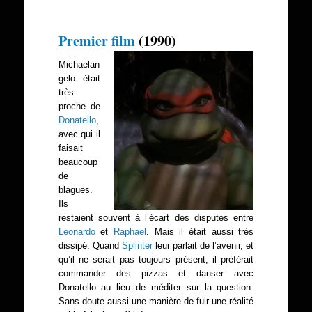
Premier film
(1990)
Michaelan
gelo était
très
proche de
Donatello
,
avec qui il
faisait
beaucoup
de
blagues.
Ils
restaient souvent à l’écart des disputes entre
Leonardo
et
Raphael
. Mais il était aussi très
dissipé. Quand
Splinter
leur parlait de l’avenir, et
qu’il ne serait pas toujours présent, il préférait
commander des pizzas et danser avec
Donatello au lieu de méditer sur la question.
Sans doute aussi une manière de fuir une réalité