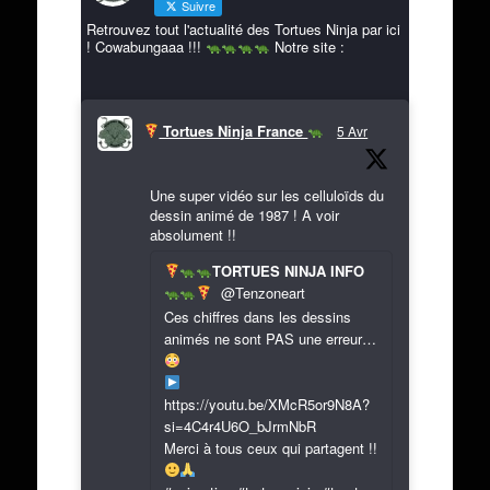
Suivre
Retrouvez tout l'actualité des Tortues Ninja par ici
! Cowabungaaa !!!
Notre site :
Tortues Ninja France
5 Avr
Une super vidéo sur les celluloïds du
dessin animé de 1987 ! A voir
absolument !!
TORTUES NINJA INFO
@Tenzoneart
Ces chiffres dans les dessins
animés ne sont PAS une erreur…
https://youtu.be/XMcR5or9N8A?
si=4C4r4U6O_bJrmNbR
Merci à tous ceux qui partagent !!