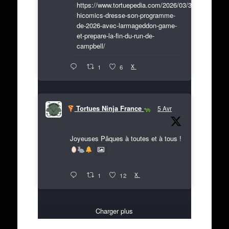
https://www.tortuepedia.com/2026/03/31/exclusif-
hicomics-dresse-son-programme-
de-2026-avec-larmageddon-game-
et-prepare-la-fin-du-run-de-
campbell/
X
1
6
Tortues Ninja France
5 Avr
Joyeuses Pâques à toutes et à tous !
X
1
12
Charger plus