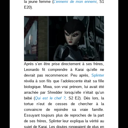
la jeune femme (
L’ennemi de mon ennemi
, S1
E20).
Après s’en être prise directement à ses frères,
Leonardo fit comprendre à Karai qu’elle ne
devrait pas recommencer. Peu après,
Splinter
révéla à son fils que l’adolescente était sa fille
biologique. Miwa, son vrai prénom, lui avait été
arrachée par Shredder lorsqu’elle n’était qu’un
bébé (
Qui est le chef
?
, S2 E2). Dès lors, la
tortue n’eut de cesses de chercher à la
convaincre de rejoindre sa vraie famille.
Essuyant toujours plus de reproches de la part
de ses frères, Splinter leur expliqua la vérité au
sujet de Karai. Les doutes rongeaient de plus en