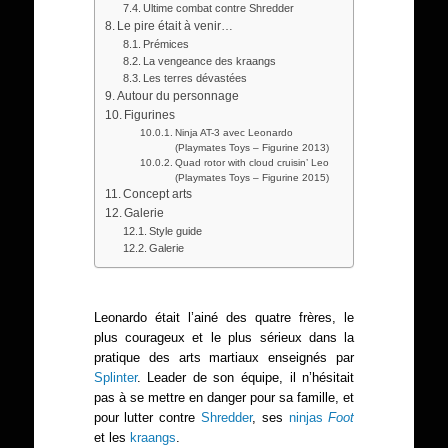
Ultime combat contre Shredder
Le pire était à venir…
Prémices
La vengeance des kraangs
Les terres dévastées
Autour du personnage
Figurines
Ninja AT-3 avec Leonardo
(Playmates Toys – Figurine 2013)
Quad rotor with cloud cruisin’ Leo
(Playmates Toys – Figurine 2015)
Concept arts
Galerie
Style guide
Galerie
Leonardo était l’ainé des quatre frères, le
plus courageux et le plus sérieux dans la
pratique des arts martiaux enseignés par
Splinter
. Leader de son équipe, il n’hésitait
pas à se mettre en danger pour sa famille, et
pour lutter contre
Shredder
, ses
ninjas
Foot
et les
kraangs
.