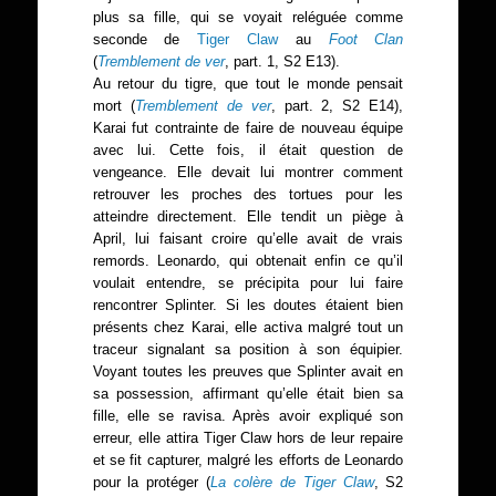
plus sa fille, qui se voyait reléguée comme
seconde de
Tiger Claw
au
Foot Clan
(
Tremblement de ver
, part. 1, S2 E13).
Au retour du tigre, que tout le monde pensait
mort (
Tremblement de ver
, part. 2, S2 E14),
Karai fut contrainte de faire de nouveau équipe
avec lui. Cette fois, il était question de
vengeance. Elle devait lui montrer comment
retrouver les proches des tortues pour les
atteindre directement. Elle tendit un piège à
April, lui faisant croire qu’elle avait de vrais
remords. Leonardo, qui obtenait enfin ce qu’il
voulait entendre, se précipita pour lui faire
rencontrer Splinter. Si les doutes étaient bien
présents chez Karai, elle activa malgré tout un
traceur signalant sa position à son équipier.
Voyant toutes les preuves que Splinter avait en
sa possession, affirmant qu’elle était bien sa
fille, elle se ravisa. Après avoir expliqué son
erreur, elle attira Tiger Claw hors de leur repaire
et se fit capturer, malgré les efforts de Leonardo
pour la protéger (
La colère de Tiger Claw
, S2