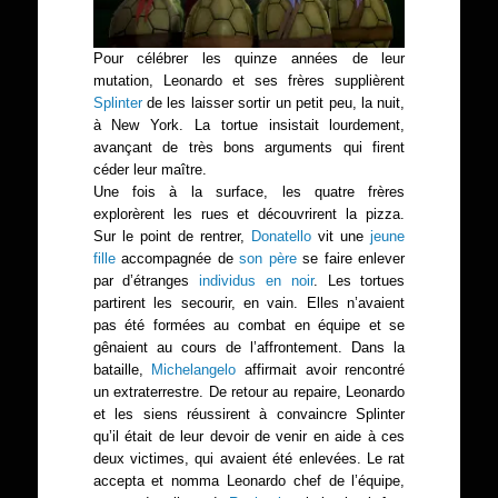
Pour célébrer les quinze années de leur
mutation, Leonardo et ses frères supplièrent
Splinter
de les laisser sortir un petit peu, la nuit,
à New York. La tortue insistait lourdement,
avançant de très bons arguments qui firent
céder leur maître.
Une fois à la surface, les quatre frères
explorèrent les rues et découvrirent la pizza.
Sur le point de rentrer,
Donatello
vit une
jeune
fille
accompagnée de
son père
se faire enlever
par d’étranges
individus en noir
. Les tortues
partirent les secourir, en vain. Elles n’avaient
pas été formées au combat en équipe et se
gênaient au cours de l’affrontement. Dans la
bataille,
Michelangelo
affirmait avoir rencontré
un extraterrestre. De retour au repaire, Leonardo
et les siens réussirent à convaincre Splinter
qu’il était de leur devoir de venir en aide à ces
deux victimes, qui avaient été enlevées. Le rat
accepta et nomma Leonardo chef de l’équipe,