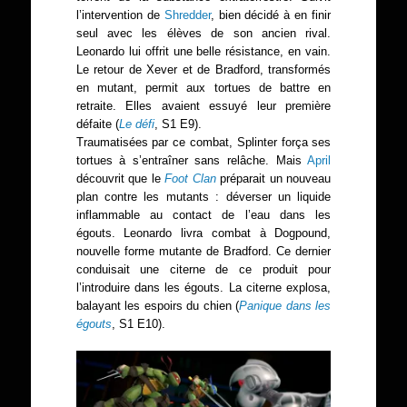
l’intervention de
Shredder
, bien décidé à en finir
seul avec les élèves de son ancien rival.
Leonardo lui offrit une belle résistance, en vain.
Le retour de Xever et de Bradford, transformés
en mutant, permit aux tortues de battre en
retraite. Elles avaient essuyé leur première
défaite (
Le défi
, S1 E9).
Traumatisées par ce combat, Splinter força ses
tortues à s’entraîner sans relâche. Mais
April
découvrit que le
Foot Clan
préparait un nouveau
plan contre les mutants : déverser un liquide
inflammable au contact de l’eau dans les
égouts. Leonardo livra combat à Dogpound,
nouvelle forme mutante de Bradford. Ce dernier
conduisait une citerne de ce produit pour
l’introduire dans les égouts. La citerne explosa,
balayant les espoirs du chien (
Panique dans les
égouts
, S1 E10).