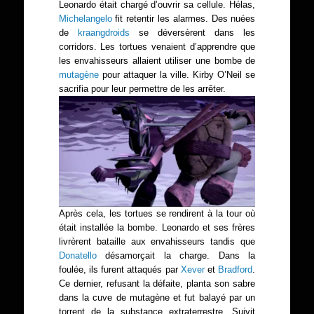
Leonardo était chargé d’ouvrir sa cellule. Hélas,
Michelangelo
fit retentir les alarmes. Des nuées
de
kraangdroids
se déversèrent dans les
corridors. Les tortues venaient d’apprendre que
les envahisseurs allaient utiliser une bombe de
mutagène
pour attaquer la ville. Kirby O’Neil se
sacrifia pour leur permettre de les arrêter.
Après cela, les tortues se rendirent à la tour où
était installée la bombe. Leonardo et ses frères
livrèrent bataille aux envahisseurs tandis que
Donatello
désamorçait la charge. Dans la
foulée, ils furent attaqués par
Xever
et
Bradford
.
Ce dernier, refusant la défaite, planta son sabre
dans la cuve de mutagène et fut balayé par un
torrent de la substance extraterrestre. Suivit