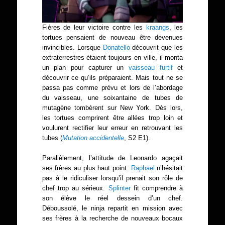
Fières de leur victoire contre les
kraangs
, les
tortues pensaient de nouveau être devenues
invincibles. Lorsque
Donatello
découvrit que les
extraterrestres étaient toujours en ville, il monta
un plan pour capturer un
vaisseau furtif
et
découvrir ce qu’ils préparaient. Mais tout ne se
passa pas comme prévu et lors de l’abordage
du vaisseau, une soixantaine de tubes de
mutagène tombèrent sur New York. Dès lors,
les tortues comprirent être allées trop loin et
voulurent rectifier leur erreur en retrouvant les
tubes (
Mutation accidentelle
, S2 E1).
Parallèlement, l’attitude de Leonardo agaçait
ses frères au plus haut point.
Raphael
n’hésitait
pas à le ridiculiser lorsqu’il prenait son rôle de
chef trop au sérieux.
Splinter
fit comprendre à
son élève le réel dessein d’un chef.
Déboussolé, le ninja repartit en mission avec
ses frères à la recherche de nouveaux bocaux