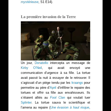
mystérieuse
, S1 E14).
La première invasion de la Terre
Un jour,
Donatello
intercepta un message de
Kirby O’Neil
, qui avait envoyé une
communication d’urgence à sa fille. La tortue
avait passé la nuit à essayer de le retrouver. Il
s’agissait d’un piège tendu par les
kraangs
pour
permettre au père d’
April
d’infiltrer le repaire des
tortues et offrir sa fille aux envahisseurs. Ils
s’étaient alliés au
Foot Clan
qui voulait tuer
Splinter
. La tortue sauva le scientifique et
l’amena au repaire (
Une évasion à haut risque
,