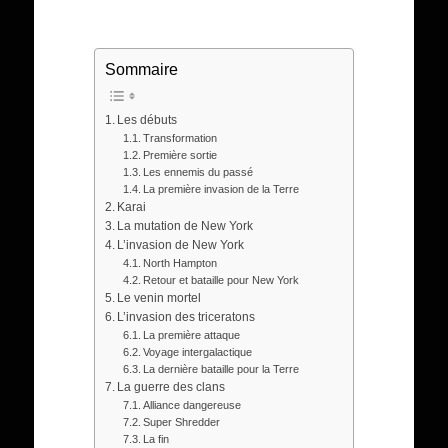
Sommaire
Les débuts
Transformation
Première sortie
Les ennemis du passé
La première invasion de la Terre
Karai
La mutation de New York
L’invasion de New York
North Hampton
Retour et bataille pour New York
Le venin mortel
L’invasion des triceratons
La première attaque
Voyage intergalactique
La dernière bataille pour la Terre
La guerre des clans
Alliance dangereuse
Super Shredder
La fin