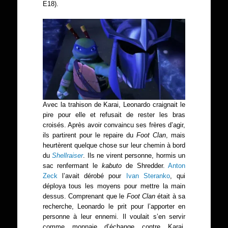
E18).
Avec la trahison de Karai, Leonardo craignait le
pire pour elle et refusait de rester les bras
croisés. Après avoir convaincu ses frères d’agir,
ils partirent pour le repaire du
Foot Clan
, mais
heurtèrent quelque chose sur leur chemin à bord
du
Shellraiser
. Ils ne virent personne, hormis un
sac renfermant le
kabuto
de Shredder.
Anton
Zeck
l’avait dérobé pour
Ivan Steranko
, qui
déploya tous les moyens pour mettre la main
dessus. Comprenant que le
Foot Clan
était à sa
recherche, Leonardo le prit pour l’apporter en
personne à leur ennemi. Il voulait s’en servir
comme monnaie d’échange contre Karai.