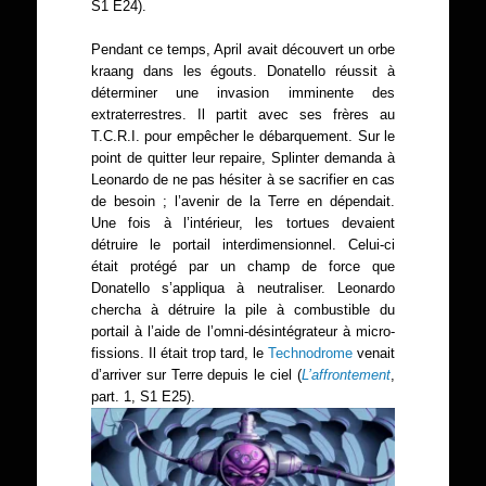
S1 E24).
Pendant ce temps, April avait découvert un orbe
kraang dans les égouts. Donatello réussit à
déterminer une invasion imminente des
extraterrestres. Il partit avec ses frères au
T.C.R.I. pour empêcher le débarquement. Sur le
point de quitter leur repaire, Splinter demanda à
Leonardo de ne pas hésiter à se sacrifier en cas
de besoin ; l’avenir de la Terre en dépendait.
Une fois à l’intérieur, les tortues devaient
détruire le portail interdimensionnel. Celui-ci
était protégé par un champ de force que
Donatello s’appliqua à neutraliser. Leonardo
chercha à détruire la pile à combustible du
portail à l’aide de l’omni-désintégrateur à micro-
fissions. Il était trop tard, le
Technodrome
venait
d’arriver sur Terre depuis le ciel (
L’affrontement
,
part. 1, S1 E25).