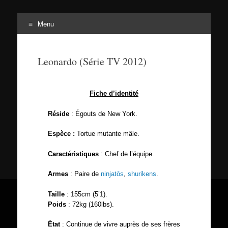
Menu
Tortuepédia
L'encyclopédie des Tortues Ninja !
Leonardo (Série TV 2012)
Fiche d’identité
Réside
: Égouts de New York.
Espèce :
Tortue mutante mâle.
Caractéristiques
: Chef de l’équipe.
Armes
: Paire de
ninjatōs
,
shurikens
.
Taille
: 155cm (5’1).
Poids
: 72kg (160lbs).
État
: Continue de vivre auprès de ses frères