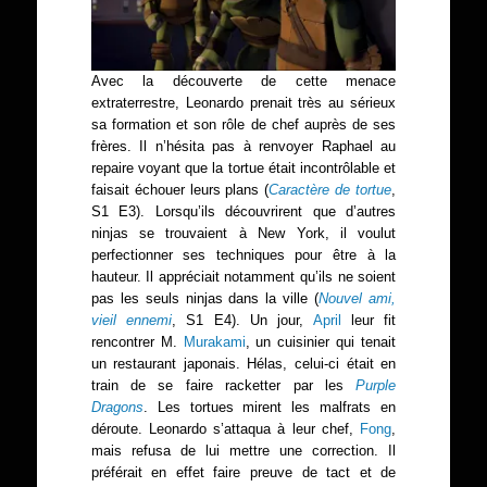
Avec la découverte de cette menace
extraterrestre, Leonardo prenait très au sérieux
sa formation et son rôle de chef auprès de ses
frères. Il n’hésita pas à renvoyer Raphael au
repaire voyant que la tortue était incontrôlable et
faisait échouer leurs plans (
Caractère de tortue
,
S1 E3). Lorsqu’ils découvrirent que d’autres
ninjas se trouvaient à New York, il voulut
perfectionner ses techniques pour être à la
hauteur. Il appréciait notamment qu’ils ne soient
pas les seuls ninjas dans la ville (
Nouvel ami,
vieil ennemi
, S1 E4). Un jour,
April
leur fit
rencontrer M.
Murakami
, un cuisinier qui tenait
un restaurant japonais. Hélas, celui-ci était en
train de se faire racketter par les
Purple
Dragons
. Les tortues mirent les malfrats en
déroute. Leonardo s’attaqua à leur chef,
Fong
,
mais refusa de lui mettre une correction. Il
préférait en effet faire preuve de tact et de