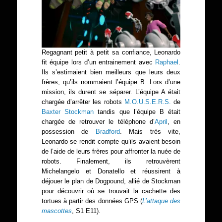
Regagnant petit à petit sa confiance, Leonardo
fit équipe lors d’un entrainement avec
Raphael
.
Ils s’estimaient bien meilleurs que leurs deux
frères, qu’ils nommaient l’équipe B. Lors d’une
mission, ils durent se séparer. L’équipe A était
chargée d’arrêter les robots
M.O.U.S.E.R.S.
de
Baxter Stockman
tandis que l’équipe B était
chargée de retrouver le téléphone d’
April
, en
possession de
Bradford
. Mais très vite,
Leonardo se rendit compte qu’ils avaient besoin
de l’aide de leurs frères pour affronter la nuée de
robots. Finalement, ils retrouvèrent
Michelangelo et Donatello et réussirent à
déjouer le plan de Dogpound, allié de Stockman
pour découvrir où se trouvait la cachette des
tortues à partir des données GPS (
L’attaque des
mascottes
, S1 E11).