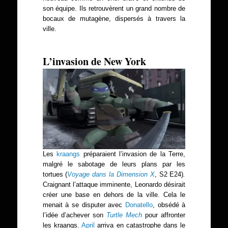
son équipe. Ils retrouvèrent un grand nombre de
bocaux de mutagène, dispersés à travers la
ville.
L’invasion de New York
Les
kraangs
préparaient l’invasion de la Terre,
malgré le sabotage de leurs plans par les
tortues (
Voyage dans la Dimension X
, S2 E24)
.
Craignant l’attaque imminente, Leonardo désirait
créer une base en dehors de la ville. Cela le
menait à se disputer avec
Donatello
, obsédé à
l’idée d’achever son
Turtle Mech
pour affronter
les kraangs.
April
arriva en catastrophe dans le