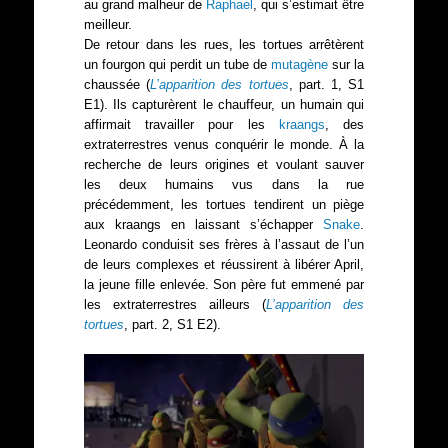
au grand malheur de
Raphael
, qui s’estimait être
meilleur.
De retour dans les rues, les tortues arrêtèrent
un fourgon qui perdit un tube de
mutagène
sur la
chaussée (
L’apparition des tortues
, part. 1, S1
E1). Ils capturèrent le chauffeur, un humain qui
affirmait travailler pour les
kraangs
, des
extraterrestres venus conquérir le monde. À la
recherche de leurs origines et voulant sauver
les deux humains vus dans la rue
précédemment, les tortues tendirent un piège
aux kraangs en laissant s’échapper
Snake
.
Leonardo conduisit ses frères à l’assaut de l’un
de leurs complexes et réussirent à libérer April,
la jeune fille enlevée. Son père fut emmené par
les extraterrestres ailleurs (
L’apparition des
tortues
, part. 2, S1 E2).